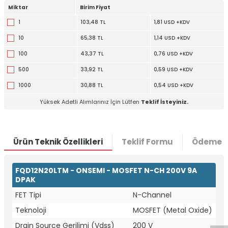
Miktar
Birim Fiyat
1
103,48 TL
1,81 USD +KDV
10
65,38 TL
1,14 USD +KDV
100
43,37 TL
0,76 USD +KDV
500
33,92 TL
0,59 USD +KDV
1000
30,88 TL
0,54 USD +KDV
Yüksek Adetli Alımlarınız İçin Lütfen
Teklif İsteyiniz.
Ürün Teknik Özellikleri
Teklif Formu
Ödeme S
FQD12N20LTM - ONSEMI - MOSFET N-CH 200V 9A
DPAK
W
h
t
a
p
p
D
e
s
e
H
a
t
t
FET Tipi
N-Channel
Teknoloji
MOSFET (Metal Oxide)
Drain Source Gerilimi (Vdss)
200 V