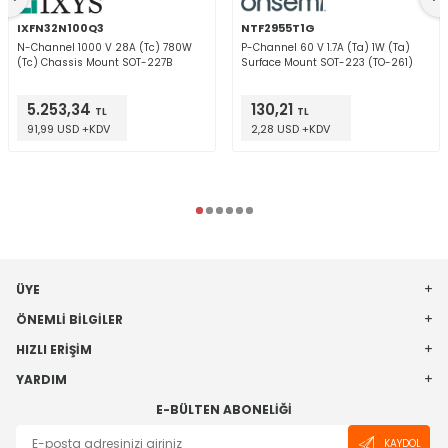
IXFN32N100Q3
NTF2955T1G
N-Channel 1000 V 28A (Tc) 780W
P-Channel 60 V 1.7A (Ta) 1W (Ta)
(Tc) Chassis Mount SOT-227B
Surface Mount SOT-223 (TO-261)
5.253,34
130,21
TL
TL
91,99 USD +KDV
2,28 USD +KDV
ÜYE
ÖNEMLI BILGILER
HIZLI ERIŞIM
YARDIM
E-BÜLTEN ABONELIĞI
KAYDOL