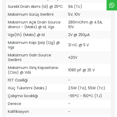
Sürekli Drain Akımı (Id) @ 25°C
9A (Tc)
Maksimum Sürüş Gerilimi
5V, 10V
Maksimum Açık Drain Source
280mOhm @ 4.5A,
direnci - (Maks) @ Id, Vgs
10V
Vgs(th) (Maks) @ Id
2V @ 250µA
Maksimum Kapı Şarjı (Qg) @
21 nC @ 5 V
Vgs
Maksimum Gain Source
±20V
Gerilimi
Maksimum Giriş Kapasitansı
1080 pF @ 25 V
(Ciss) @ Vds
FET Özelliği
-
Güç Tüketimi (Maks.)
2.5W (Ta), 55W (Tc)
Çalışma Sıcaklığı
-55°C ~ 150°C (TJ)
Derece
-
Kalifikasyon
-