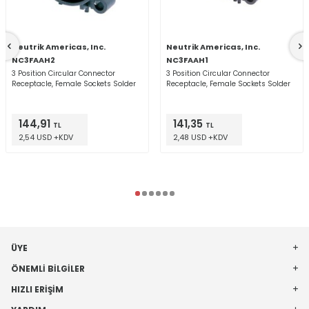
Neutrik Americas, Inc.
Neutrik Americas, Inc.
NC3FAAH2
NC3FAAH1
3 Position Circular Connector
3 Position Circular Connector
Receptacle, Female Sockets Solder
Receptacle, Female Sockets Solder
144,91
141,35
TL
TL
2,54 USD +KDV
2,48 USD +KDV
ÜYE
ÖNEMLI BILGILER
HIZLI ERIŞIM