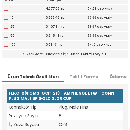
Miktar
Birim Fiyat
1
4.277,03 TL
74,89 USD +KDV
10
3.635,48 TL
63,66 USD +KDV
25
3.407,94 TL
59,67 USD +KDV
50
3.245,41 TL
56,83 USD +KDV
100
3.091,01 TL
54,12 USD +KDV
Yüksek Adetli Alımlarınız İçin Lütfen
Teklif İsteyiniz.
Ürün Teknik Özellikleri
Teklif Formu
Ödeme S
FLKC-08FGMS-GCP-213 - AMPHENOL LTW - CONN
PLUG MALE 8P GOLD SLDR CUP
Konnektör Tipi
Plug, Male Pins
Pozisyon Sayısı
8
W
h
t
a
p
p
D
e
s
e
H
a
t
t
İç Yuva Boyutu
C-8