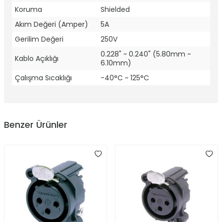
Koruma
Shielded
Akım Değeri (Amper)
5A
Gerilim Değeri
250V
0.228" ~ 0.240" (5.80mm ~
Kablo Açıklığı
6.10mm)
Çalışma Sıcaklığı
-40°C ~ 125°C
Benzer Ürünler