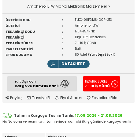
Amphenol LTW Marka Elektronik Malzemeler
ÜRETİCİ KODU
:
FLKC-08FGMS-GCP-213
ÜRETİCİ
:
Amphenol LTW
TEDARİKÇİ KODU
:
1754-1571-ND
TEDARİKÇİ
:
Digi-KEY Electronics
TEDARİK SÜRESİ
:
7 - 10 İş Günü
PAKETLEME TİPİ
:
Bulk
STOK DURUMU
:
110 Adet (
Yurt Dışı Stok!
)
DATASHEET
Yurt Dışından
TEDARİK SÜRESİ
Kargo ve Gümrük Dahil
7 - 10 İŞ GÜNÜ
Paylaş
Tavsiye Et
Fiyat Alarmı
Favorilere Ekle
Tahmini Kargoya Teslim Tarihi:
17.08.2026 - 21.08.2026
Hafta sonu ve resmi tatil tarihlerinde, sonraki ilk iş gününde kargoya verilir.