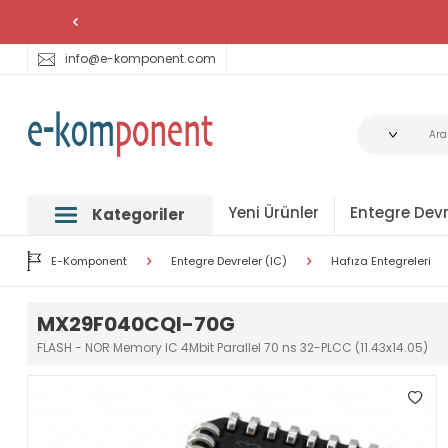
info@e-komponent.com
Yeni Ürünler
Entegre Devr
Kategoriler
E-Komponent
Entegre Devreler (IC)
Hafıza Entegreleri
MX29F040CQI-70G
FLASH - NOR Memory IC 4Mbit Parallel 70 ns 32-PLCC (11.43x14.05)