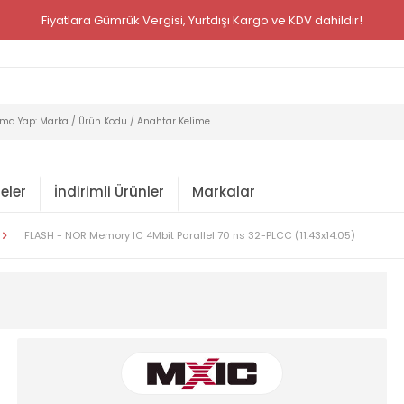
Fiyatlara Gümrük Vergisi, Yurtdışı Kargo ve KDV dahildir!
eler
İndirimli Ürünler
Markalar
FLASH - NOR Memory IC 4Mbit Parallel 70 ns 32-PLCC (11.43x14.05)