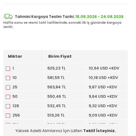
Tahmini Kargoya Teslim Tarihi:
18.08.2026 - 24.08.2026
Hafta sonu ve resmi tatil tarihlerinde, sonraki ilk iş gününde kargoya
verilir.
Miktar
Birim Fiyat
1
625,23 TL
10,94 USD +KDV
10
581,59 TL
10,18 USD +KDV
25
563,84 TL
9,87 USD +KDV
50
550,46 TL
9,64 USD +KDV
128
532,45 TL
9,32 USD +KDV
256
519,26 TL
9,09 USD +KDV
512
506,25 TL
8,86 USD +KDV
Yüksek Adetli Alımlarınız İçin Lütfen
Teklif İsteyiniz.
1024
493,43 TL
8,64 USD +KDV