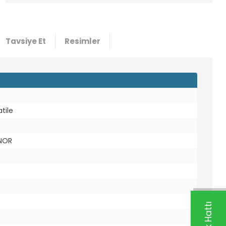
Tavsiye Et
Resimler
tile
 NOR