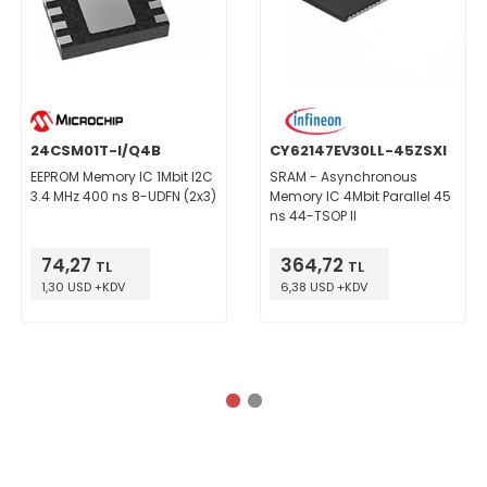
24CSM01T-I/Q4B
CY62147EV30LL-45ZSXI
EEPROM Memory IC 1Mbit I2C
SRAM - Asynchronous
3.4 MHz 400 ns 8-UDFN (2x3)
Memory IC 4Mbit Parallel 45
ns 44-TSOP II
74,27
364,72
TL
TL
1,30 USD +KDV
6,38 USD +KDV