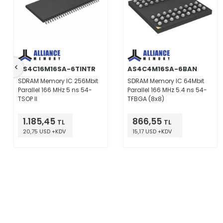
AS4C16M16SA-6TINTR
AS4C4M16SA-6BAN
SDRAM Memory IC 256Mbit
SDRAM Memory IC 64Mbit
Parallel 166 MHz 5 ns 54-
Parallel 166 MHz 5.4 ns 54-
TSOP II
TFBGA (8x8)
1.185,45
866,55
TL
TL
20,75 USD +KDV
15,17 USD +KDV