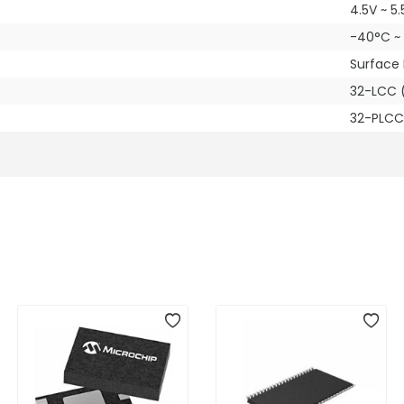
4.5V ~ 5.
-40°C ~
Surface
32-LCC 
32-PLCC 