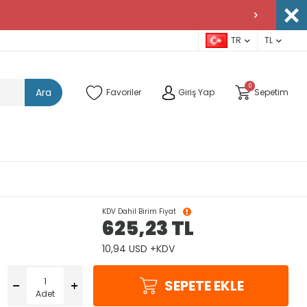
TR
TL
0
Ara
Favoriler
Giriş Yap
Sepetim
KDV Dahil Birim Fiyat
625,23
TL
10,94 USD +KDV
SEPETE EKLE
Adet