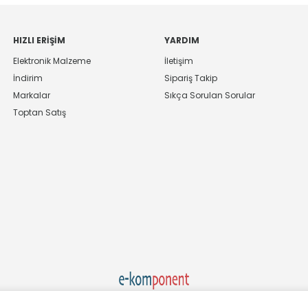
HIZLI ERIŞIM
YARDIM
Elektronik Malzeme
İletişim
İndirim
Sipariş Takip
Markalar
Sıkça Sorulan Sorular
Toptan Satış
Ekom Elk. Elektronik San. ve Tic. A.Ş.'nin Tescilli Bir Markasıdır