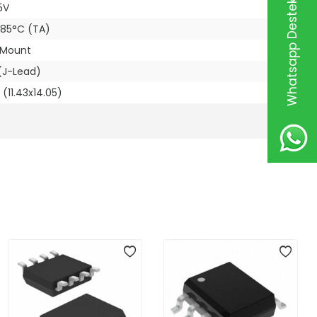
Whatsapp Destek Hattı
5V
 85°C (TA)
 Mount
(J-Lead)
(11.43x14.05)