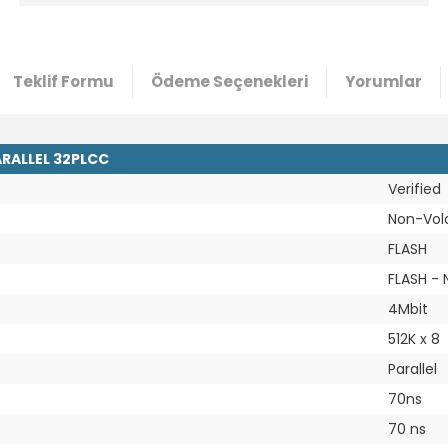
Teklif Formu
Ödeme Seçenekleri
Yorumlar
ARALLEL 32PLCC
Verified
Non-Vola
FLASH
FLASH -
4Mbit
512K x 8
Parallel
70ns
70 ns