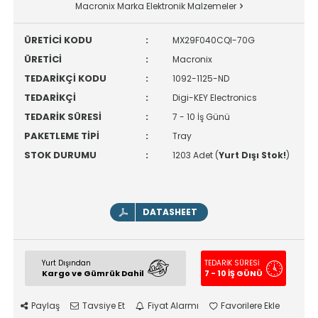
Macronix Marka Elektronik Malzemeler
ÜRETİCİ KODU
:
MX29F040CQI-70G
ÜRETİCİ
:
Macronix
TEDARİKÇİ KODU
:
1092-1125-ND
TEDARİKÇİ
:
Digi-KEY Electronics
TEDARİK SÜRESİ
:
7 - 10 İş Günü
PAKETLEME TİPİ
:
Tray
STOK DURUMU
:
1203 Adet (
Yurt Dışı Stok!
)
DATASHEET
Yurt Dışından
TEDARİK SÜRESİ
Kargo ve Gümrük Dahil
7 - 10 İŞ GÜNÜ
Paylaş
Tavsiye Et
Fiyat Alarmı
Favorilere Ekle