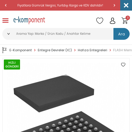
Fiyatlara Gümrük Vergisi, Yurtdışı Kargo ve KDV dahildir!
Amerika'dan 
0
Ara
E-Komponent
Entegre Devreler (IC)
Hafıza Entegreleri
FLASH Memo
HIZLI
GÖNDERİ