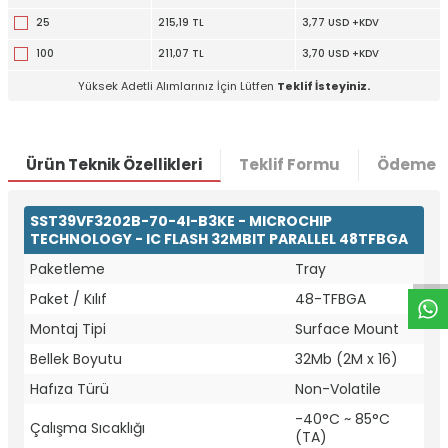
25
215,19 TL
3,77 USD +KDV
100
211,07 TL
3,70 USD +KDV
Yüksek Adetli Alımlarınız İçin Lütfen
Teklif İsteyiniz.
Ürün Teknik Özellikleri
Teklif Formu
Ödeme S
W
h
t
a
p
p
D
e
s
e
H
a
t
t
SST39VF3202B-70-4I-B3KE - MICROCHIP
TECHNOLOGY - IC FLASH 32MBIT PARALLEL 48TFBGA
Paketleme
Tray
Paket / Kılıf
48-TFBGA
Montaj Tipi
Surface Mount
Bellek Boyutu
32Mb (2M x 16)
Hafıza Türü
Non-Volatile
-40°C ~ 85°C
Çalışma Sıcaklığı
(TA)