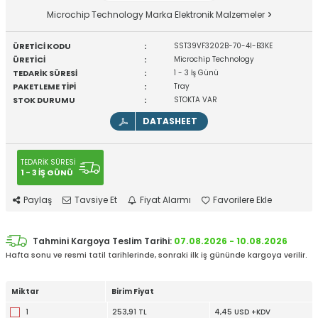
Microchip Technology Marka Elektronik Malzemeler
ÜRETİCİ KODU
:
SST39VF3202B-70-4I-B3KE
ÜRETİCİ
:
Microchip Technology
TEDARİK SÜRESİ
:
1 - 3 İş Günü
PAKETLEME TİPİ
:
Tray
STOK DURUMU
:
STOKTA VAR
DATASHEET
TEDARİK SÜRESİ
1 - 3 İŞ GÜNÜ
Paylaş
Tavsiye Et
Fiyat Alarmı
Favorilere Ekle
Tahmini Kargoya Teslim Tarihi:
07.08.2026 - 10.08.2026
Hafta sonu ve resmi tatil tarihlerinde, sonraki ilk iş gününde kargoya verilir.
Miktar
Birim Fiyat
1
253,91 TL
4,45 USD +KDV