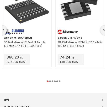
AS4C4M16SA-6BAN
24CSM01T-I/Q4B
SDRAM Memory IC 64Mbit Parallel
EEPROM Memory IC 1Mbit I2C 3.4 MHz
166 MHz 5.4 ns 54-TFBGA (8x8)
400 ns 8-UDFN (2x3)
866,23
74,24
TL
TL
15,17 USD +KDV
1,30 USD +KDV
ÜYE