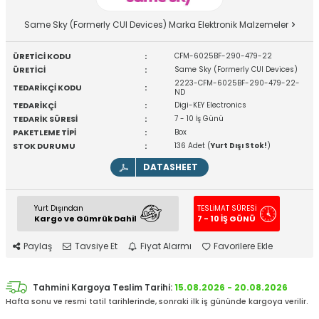
Same Sky (Formerly CUI Devices) Marka Elektronik Malzemeler
ÜRETİCİ KODU
:
CFM-6025BF-290-479-22
ÜRETİCİ
:
Same Sky (Formerly CUI Devices)
2223-CFM-6025BF-290-479-22-
TEDARİKÇİ KODU
:
ND
TEDARİKÇİ
:
Digi-KEY Electronics
TEDARİK SÜRESİ
:
7 - 10 İş Günü
PAKETLEME TİPİ
:
Box
STOK DURUMU
:
136 Adet (
Yurt Dışı Stok!
)
DATASHEET
Yurt Dışından
TESLİMAT SÜRESİ
Kargo ve Gümrük Dahil
7 - 10 İŞ GÜNÜ
Paylaş
Tavsiye Et
Fiyat Alarmı
Favorilere Ekle
Tahmini Kargoya Teslim Tarihi:
15.08.2026 - 20.08.2026
Hafta sonu ve resmi tatil tarihlerinde, sonraki ilk iş gününde kargoya verilir.