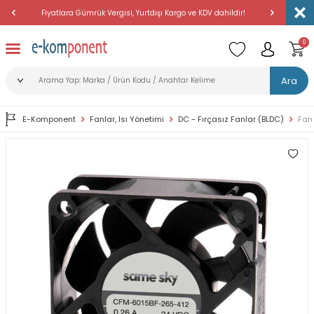
Fiyatlara Gümrük Vergisi, Yurtdışı Kargo ve KDV dahildir!
Amerika'dan 
0
Ara
E-Komponent
Fanlar, Isı Yönetimi
DC - Fırçasız Fanlar (BLDC)
Fan