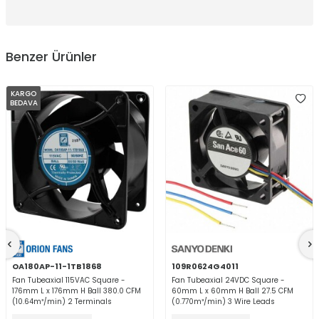
Benzer Ürünler
KARGO
BEDAVA
OA180AP-11-1TB1868
109R0624G4011
Fan Tubeaxial 115VAC Square -
Fan Tubeaxial 24VDC Square -
176mm L x 176mm H Ball 380.0 CFM
60mm L x 60mm H Ball 27.5 CFM
(10.64m³/min) 2 Terminals
(0.770m³/min) 3 Wire Leads