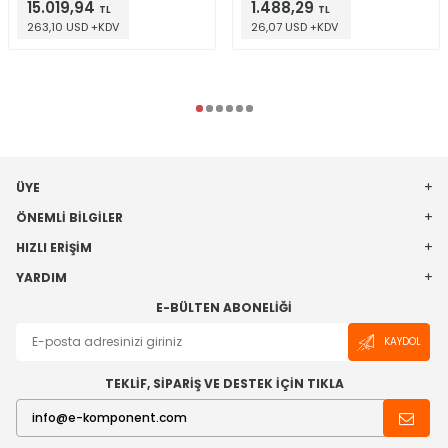
15.019,94
1.488,29
TL
TL
263,10 USD +KDV
26,07 USD +KDV
ÜYE
ÖNEMLI BILGILER
HIZLI ERIŞIM
YARDIM
E-BÜLTEN ABONELIĞI
KAYDOL
TEKLİF, SİPARİŞ VE DESTEK İÇİN TIKLA