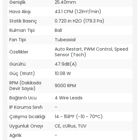
Genişlik
25.40mm
Hava Akışı
43.1 CFM (1.21m³/min)
Statik Basınç
0.720 in H2O (179.3 Pa)
Rulman Tipi
Ball
Fan Tipi
Tubeaxial
Auto Restart, PWM Control, Speed
Özellikler
Sensor (Tach)
Gürültü
47.9dB(A)
Güç (Watt)
10.08 W
RPM (Dakikada
9000 RPM
Devir Sayısı)
Bağlantı Ucu
4 Wire Leads
IP Koruma Sınıfı
-
Çalışma Sıcaklığı
14 ~ 158°F (-10 ~ 70°C)
Uygunluk Onayı
CE, cURus, TUV
Ağırlık
-