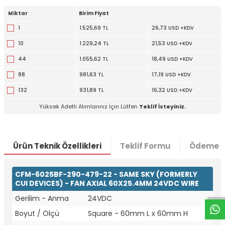
Miktar
Birim Fiyat
1
1.525,69 TL
26,73 USD +KDV
10
1.229,24 TL
21,53 USD +KDV
44
1.055,62 TL
18,49 USD +KDV
88
981,63 TL
17,19 USD +KDV
132
931,89 TL
16,32 USD +KDV
Yüksek Adetli Alımlarınız İçin Lütfen
Teklif İsteyiniz.
Ürün Teknik Özellikleri
Teklif Formu
Ödeme S
W
h
t
a
p
p
D
e
s
e
H
a
t
t
CFM-6025BF-290-479-22 - SAME SKY (FORMERLY
CUI DEVICES) - FAN AXIAL 60X25.4MM 24VDC WIRE
Gerilim - Anma
24VDC
Boyut / Ölçü
Square - 60mm L x 60mm H