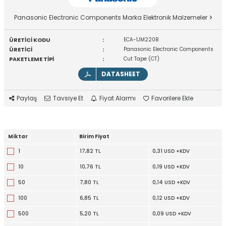
Panasonic Electronic Components Marka Elektronik Malzemeler
ÜRETİCİ KODU
:
ECA-1JM220B
ÜRETİCİ
:
Panasonic Electronic Components
PAKETLEME TİPİ
:
Cut Tape (CT)
DATASHEET
Paylaş
Tavsiye Et
Fiyat Alarmı
Favorilere Ekle
Miktar
Birim Fiyat
1
17,82 TL
0,31 USD +KDV
10
10,76 TL
0,19 USD +KDV
50
7,80 TL
0,14 USD +KDV
100
6,85 TL
0,12 USD +KDV
500
5,20 TL
0,09 USD +KDV