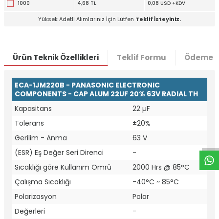
1000
4,68 TL
0,08 USD +KDV
Yüksek Adetli Alımlarınız İçin Lütfen
Teklif İsteyiniz.
Ürün Teknik Özellikleri
Teklif Formu
Ödeme S
ECA-1JM220B - PANASONIC ELECTRONIC
COMPONENTS - CAP ALUM 22UF 20% 63V RADIAL TH
Kapasitans
22 µF
W
h
t
a
p
p
D
e
s
e
H
a
t
t
Tolerans
±20%
Gerilim - Anma
63 V
(ESR) Eş Değer Seri Direnci
-
Sıcaklığı göre Kullanım Ömrü
2000 Hrs @ 85°C
Çalışma Sıcaklığı
-40°C ~ 85°C
Polarizasyon
Polar
Değerleri
-