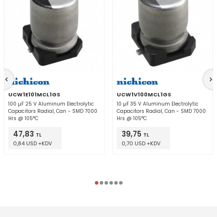
UCW1E101MCL1GS
UCW1V100MCL1GS
100 µF 25 V Aluminum Electrolytic
10 µF 35 V Aluminum Electrolytic
Capacitors Radial, Can - SMD 7000
Capacitors Radial, Can - SMD 7000
Hrs @ 105°C
Hrs @ 105°C
47,83
39,75
TL
TL
0,84 USD +KDV
0,70 USD +KDV