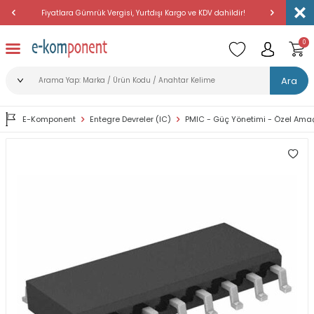
Fiyatlara Gümrük Vergisi, Yurtdışı Kargo ve KDV dahildir!
Amerika'dan 
0
Ara
E-Komponent
Entegre Devreler (IC)
PMIC - Güç Yönetimi - Özel Amaç