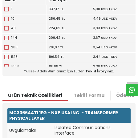
Miktar
Birim Fiyat
1
337,17 TL
5,90 USD +KDV
10
256,45 TL
4,49 USD +KDV
48
224,69 TL
3,93 USD +KDV
144
209,42 TL
3,67 USD +KDV
288
201,97 TL
3,54 USD +KDV
528
196,54 TL
3,44 USD +KDV
W
h
t
a
p
p
D
e
s
e
H
a
t
t
1008
191,68 TL
3,36 USD +KDV
Yüksek Adetli Alımlarınız İçin Lütfen
Teklif İsteyiniz.
2544
186,09 TL
3,26 USD +KDV
Ürün Teknik Özellikleri
Teklif Formu
Ödeme S
MC33664ATL1EG - NXP USA INC. - TRANSFORMER
PHYSICAL LAYER
Isolated Communications
Uygulamalar
Interface