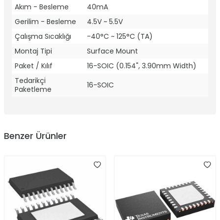
Akım - Besleme
40mA
Gerilim - Besleme
4.5V ~ 5.5V
Çalışma Sıcaklığı
-40°C ~ 125°C (TA)
Montaj Tipi
Surface Mount
Paket / Kılıf
16-SOIC (0.154", 3.90mm Width)
Tedarikçi
16-SOIC
Paketleme
Benzer Ürünler