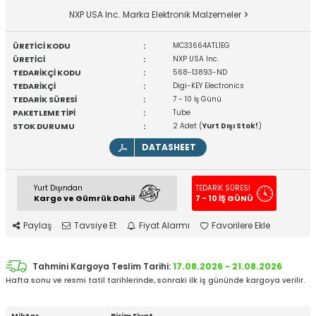
NXP USA Inc. Marka Elektronik Malzemeler
ÜRETİCİ KODU
:
MC33664ATL1EG
ÜRETİCİ
:
NXP USA Inc.
TEDARİKÇİ KODU
:
568-13893-ND
TEDARİKÇİ
:
Digi-KEY Electronics
TEDARİK SÜRESİ
:
7 - 10 İş Günü
PAKETLEME TİPİ
:
Tube
STOK DURUMU
:
2 Adet (
Yurt Dışı Stok!
)
DATASHEET
Yurt Dışından
TEDARİK SÜRESİ
Kargo ve Gümrük Dahil
7 - 10 İŞ GÜNÜ
Paylaş
Tavsiye Et
Fiyat Alarmı
Favorilere Ekle
Tahmini Kargoya Teslim Tarihi:
17.08.2026 - 21.08.2026
Hafta sonu ve resmi tatil tarihlerinde, sonraki ilk iş gününde kargoya verilir.