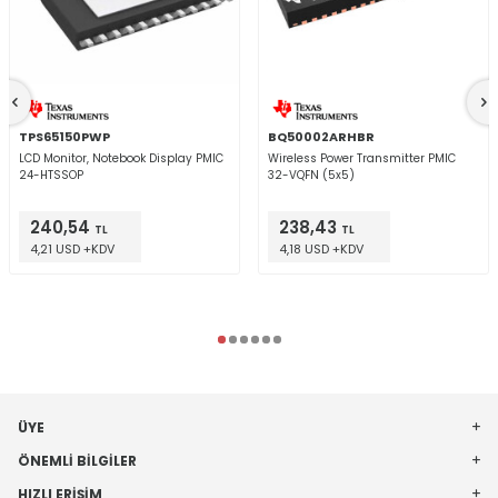
TPS65150PWP
BQ50002ARHBR
LCD Monitor, Notebook Display PMIC
Wireless Power Transmitter PMIC
24-HTSSOP
32-VQFN (5x5)
240,54
238,43
TL
TL
4,21 USD +KDV
4,18 USD +KDV
ÜYE
ÖNEMLI BILGILER
HIZLI ERIŞIM