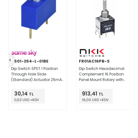
DS01-254-L-01BE
FR01AC16PB-S
Dip Switch SPST 1 Position
Dip Switch Hexadecimal
Through Hole Slide
Complement 16 Position
(Standard) Actuator 25mA
Panel Mount Rotary with
24VDC
Shaft Actuator 100mA 5VDC
30,14
913,41
TL
TL
0,53 USD +KDV
16,00 USD +KDV