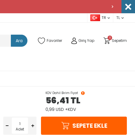
TR
TL
0
Ara
Favoriler
Giriş Yap
Sepetim
KDV Dahil Birim Fiyat
56,41
TL
0,99 USD +KDV
SEPETE EKLE
Adet