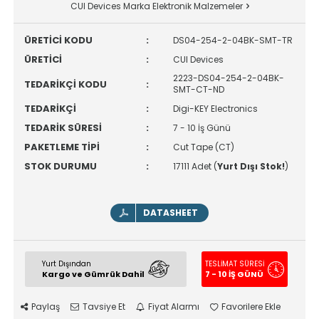
CUI Devices Marka Elektronik Malzemeler
ÜRETİCİ KODU
:
DS04-254-2-04BK-SMT-TR
ÜRETİCİ
:
CUI Devices
2223-DS04-254-2-04BK-
TEDARİKÇİ KODU
:
SMT-CT-ND
TEDARİKÇİ
:
Digi-KEY Electronics
TEDARİK SÜRESİ
:
7 - 10 İş Günü
PAKETLEME TİPİ
:
Cut Tape (CT)
STOK DURUMU
:
17111 Adet (
Yurt Dışı Stok!
)
DATASHEET
Yurt Dışından
TESLİMAT SÜRESİ
Kargo ve Gümrük Dahil
7 - 10 İŞ GÜNÜ
Paylaş
Tavsiye Et
Fiyat Alarmı
Favorilere Ekle