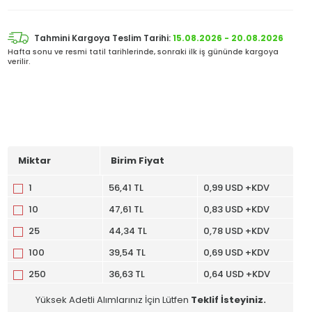
Tahmini Kargoya Teslim Tarihi:
15.08.2026 - 20.08.2026
Hafta sonu ve resmi tatil tarihlerinde, sonraki ilk iş gününde kargoya
verilir.
Miktar
Birim Fiyat
1
56,41 TL
0,99 USD +KDV
10
47,61 TL
0,83 USD +KDV
25
44,34 TL
0,78 USD +KDV
100
39,54 TL
0,69 USD +KDV
250
36,63 TL
0,64 USD +KDV
Yüksek Adetli Alımlarınız İçin Lütfen
Teklif İsteyiniz.