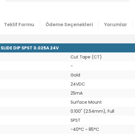
Teklif Formu
Ödeme Seçenekleri
Yorumlar
LIDE DIP SPST 0.025A 24V
Cut Tape (CT)
-
Gold
24VDC
25mA
Surface Mount
0.100" (2.54mm), Full
SPST
-40°C ~ 85°C