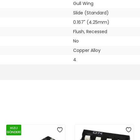
Gull Wing
Slide (Standard)
0.167" (4.25mm)
Flush, Recessed
No
Copper Alloy
4
HIZLI
GÖNDERİ