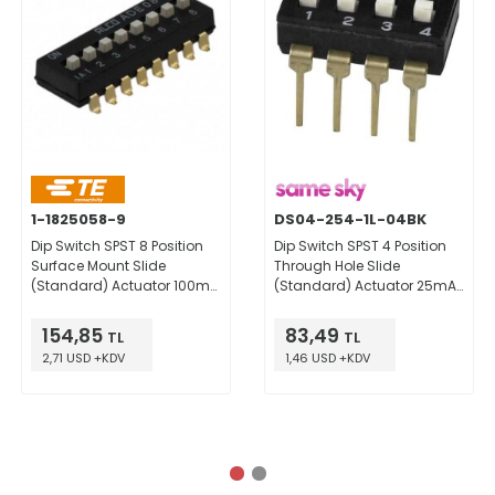
1-1825058-9
DS04-254-1L-04BK
Dip Switch SPST 8 Position
Dip Switch SPST 4 Position
Surface Mount Slide
Through Hole Slide
(Standard) Actuator 100mA
(Standard) Actuator 25mA
24VDC
24VDC
154,85
83,49
TL
TL
2,71 USD +KDV
1,46 USD +KDV