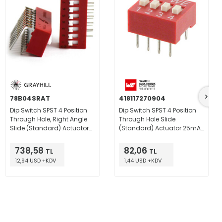
78B04SRAT
418117270904
Dip Switch SPST 4 Position
Dip Switch SPST 4 Position
Through Hole, Right Angle
Through Hole Slide
Slide (Standard) Actuator
(Standard) Actuator 25mA
150mA 30VDC
24VDC
738,58
82,06
TL
TL
12,94 USD +KDV
1,44 USD +KDV