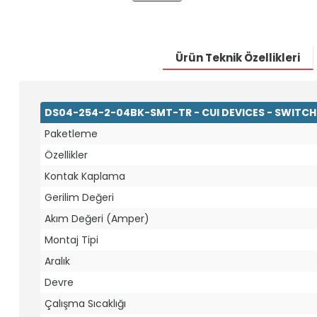
Ürün Teknik Özellikleri
DS04-254-2-04BK-SMT-TR - CUI DEVICES - SWITCH S
Paketleme
Özellikler
Kontak Kaplama
Gerilim Değeri
Akım Değeri (Amper)
Montaj Tipi
Aralık
Devre
Çalışma Sıcaklığı