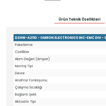
Ürün Teknik Özellikleri
D2HW-A211D - OMRON ELECTRONICS INC-EMC DIV - 
Paketleme
Özellikler
Akım Değeri (Amper)
Montaj Tipi
Devre
Anahtar Fonksiyonu
Çalışma Sıcaklığı
Bağlantı Şekli
Aktüatör Tipi