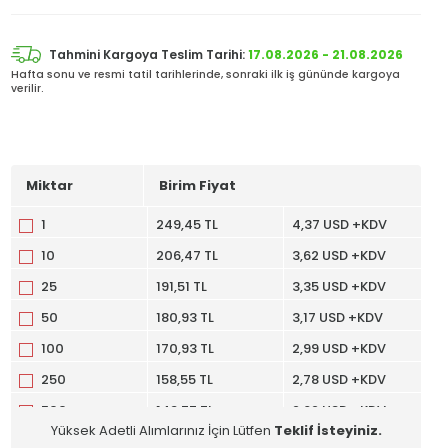
Tahmini Kargoya Teslim Tarihi:
17.08.2026 - 21.08.2026
Hafta sonu ve resmi tatil tarihlerinde, sonraki ilk iş gününde kargoya
verilir.
Miktar
Birim Fiyat
1
249,45 TL
4,37 USD +KDV
10
206,47 TL
3,62 USD +KDV
25
191,51 TL
3,35 USD +KDV
50
180,93 TL
3,17 USD +KDV
100
170,93 TL
2,99 USD +KDV
250
158,55 TL
2,78 USD +KDV
500
149,77 TL
2,62 USD +KDV
Yüksek Adetli Alımlarınız İçin Lütfen
Teklif İsteyiniz.
1000
141,49 TL
2,48 USD +KDV