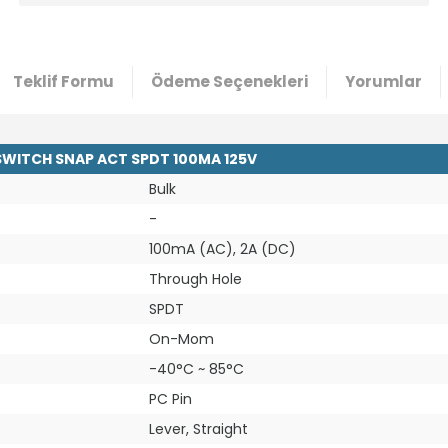
Teklif Formu
Ödeme Seçenekleri
Yorumlar
SWITCH SNAP ACT SPDT 100MA 125V
Bulk
-
100mA (AC), 2A (DC)
Through Hole
SPDT
On-Mom
-40°C ~ 85°C
PC Pin
Lever, Straight