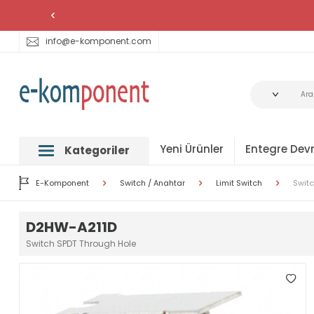
info@e-komponent.com
Yeni Ürünler
Entegre Devr
Kategoriler
E-Komponent
Switch / Anahtar
Limit Switch
Switc
D2HW-A211D
Switch SPDT Through Hole