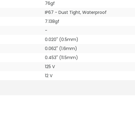
76gf
IP67 - Dust Tight, Waterproof
7.138gf
-
0.020" (0.5mm)
0.062" (1.6mm)
0.453" (11.5mm)
125 V
12 V