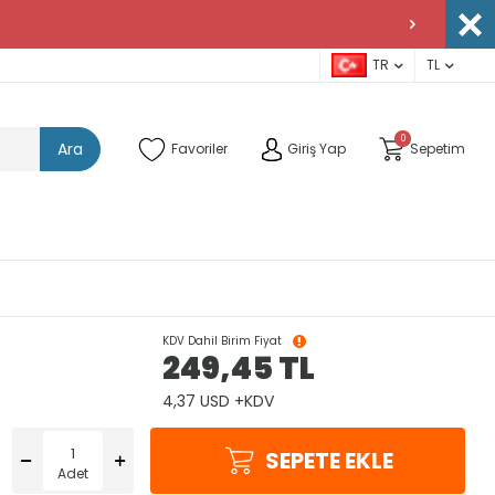
TR
TL
0
Ara
Favoriler
Giriş Yap
Sepetim
KDV Dahil Birim Fiyat
249,45
TL
4,37 USD +KDV
SEPETE EKLE
Adet