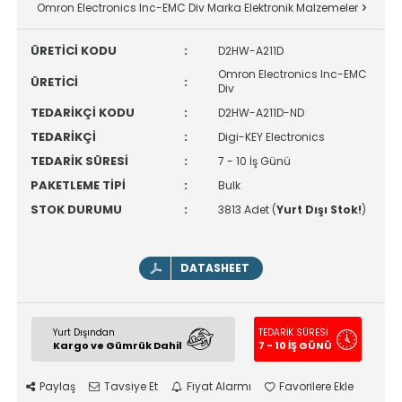
Omron Electronics Inc-EMC Div Marka Elektronik Malzemeler
ÜRETİCİ KODU
:
D2HW-A211D
Omron Electronics Inc-EMC
ÜRETİCİ
:
Div
TEDARİKÇİ KODU
:
D2HW-A211D-ND
TEDARİKÇİ
:
Digi-KEY Electronics
TEDARİK SÜRESİ
:
7 - 10 İş Günü
PAKETLEME TİPİ
:
Bulk
STOK DURUMU
:
3813 Adet (
Yurt Dışı Stok!
)
DATASHEET
Yurt Dışından
TEDARİK SÜRESİ
Kargo ve Gümrük Dahil
7 - 10 İŞ GÜNÜ
Paylaş
Tavsiye Et
Fiyat Alarmı
Favorilere Ekle