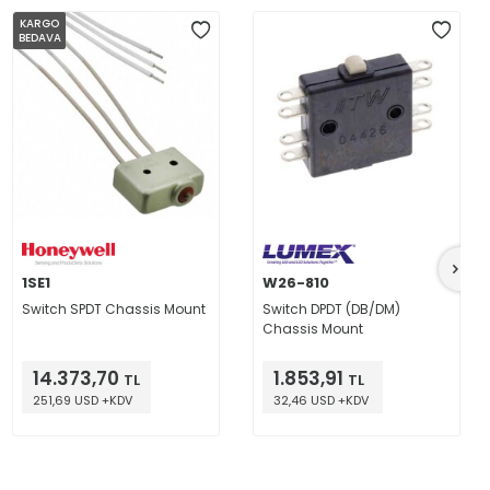
KARGO
BEDAVA
1SE1
W26-810
Switch SPDT Chassis Mount
Switch DPDT (DB/DM)
Chassis Mount
14.373,70
1.853,91
TL
TL
251,69 USD +KDV
32,46 USD +KDV