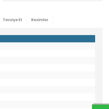
5000
132,04 TL
2,31 USD +KDV
Tavsiye Et
Resimler