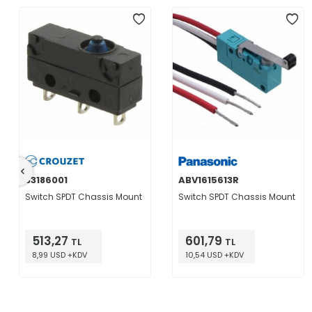
83186001
ABV1615613R
Switch SPDT Chassis Mount
Switch SPDT Chassis Mount
513,27
601,79
TL
TL
8,99 USD +KDV
10,54 USD +KDV