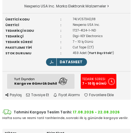
Nexperia USA Inc. Marka Elektronik Malzemeler
ÜRETİCİ KODU
:
74LVC573AD,118
ÜRETİCİ
:
Nexperia USA Inc.
TEDARİKÇİ KODU
:
1727-4124-1-ND
TEDARİKÇİ
:
Digi-KEY Electronics
TEDARİK SÜRESİ
:
7 - 10 İş Günü
PAKETLEME TİPİ
:
Cut Tape (CT)
STOK DURUMU
:
459 Adet (
Yurt Dışı Stok!
)
DATASHEET
Yurt Dışından
TEDARİK SÜRESİ
Kargo ve Gümrük Dahil
7 - 10 İŞ GÜNÜ
Paylaş
Tavsiye Et
Fiyat Alarmı
Favorilere Ekle
Tahmini Kargoya Teslim Tarihi:
17.08.2026 - 22.08.2026
Hafta sonu ve resmi tatil tarihlerinde, sonraki ilk iş gününde kargoya verilir.