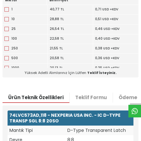
Miktar
Birim Fiyat
1
40,77 TL
0,71 USD +KDV
10
28,88 TL
0,51 USD +KDV
25
26,54 TL
0,46 USD +KDV
100
22,58 TL
0,40 USD +KDV
250
21,55 TL
0,38 USD +KDV
500
20,58 TL
0,36 USD +KDV
1000
20,13 TL
0,35 USD +KDV
Yüksek Adetli Alımlarınız İçin Lütfen
Teklif İsteyiniz.
W
h
t
a
p
p
D
e
s
e
H
a
t
t
Ürün Teknik Özellikleri
Teklif Formu
Ödeme S
74LVC573AD,118 - NEXPERIA USA INC. - IC D-TYPE
TRANSP SGL 8:8 20SO
Mantık Tipi
D-Type Transparent Latch
Devre
8:8