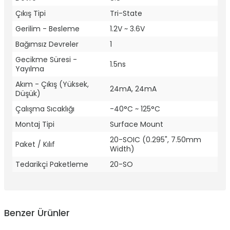
Çıkış Tipi
Tri-State
Gerilim - Besleme
1.2V ~ 3.6V
Bağımsız Devreler
1
Gecikme Süresi -
1.5ns
Yayılma
Akım - Çıkış (Yüksek,
24mA, 24mA
Düşük)
Çalışma Sıcaklığı
-40°C ~ 125°C
Montaj Tipi
Surface Mount
20-SOIC (0.295", 7.50mm
Paket / Kılıf
Width)
Tedarikçi Paketleme
20-SO
Benzer Ürünler