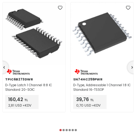
TPIC6B273DWR
SN74HC259PWR
D-Type Latch 1 Channel 8:8 IC
D-Type, Addressable 1 Channel 1:8 IC
Standard 20-SOIC
Standard 16-TSSOP
160,42
39,76
TL
TL
2,81 USD +KDV
0,70 USD +KDV