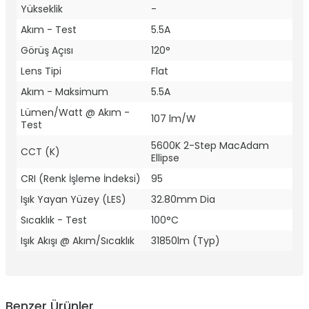
Yükseklik
-
Akım - Test
5.5A
Görüş Açısı
120°
Lens Tipi
Flat
Akım - Maksimum
5.5A
Lümen/Watt @ Akım -
107 lm/W
Test
5600K 2-Step MacAdam
CCT (K)
Ellipse
CRI (Renk İşleme İndeksi)
95
Işık Yayan Yüzey (LES)
32.80mm Dia
Sıcaklık - Test
100°C
Işık Akışı @ Akım/Sıcaklık
31850lm (Typ)
Benzer Ürünler