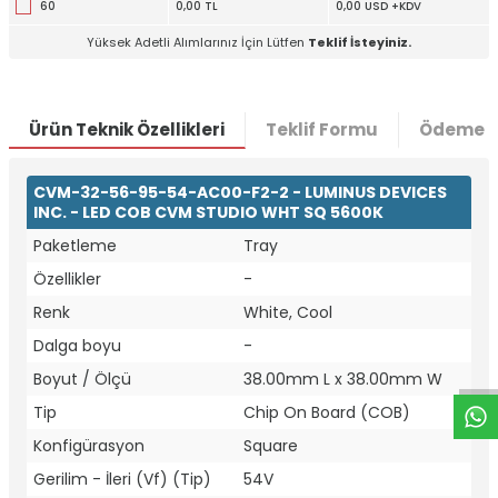
60
0,00 TL
0,00 USD +KDV
Yüksek Adetli Alımlarınız İçin Lütfen
Teklif İsteyiniz.
Ürün Teknik Özellikleri
Teklif Formu
Ödeme S
CVM-32-56-95-54-AC00-F2-2 - LUMINUS DEVICES
INC. - LED COB CVM STUDIO WHT SQ 5600K
Paketleme
Tray
Özellikler
-
W
h
t
a
p
p
D
e
s
e
H
a
t
t
Renk
White, Cool
Dalga boyu
-
Boyut / Ölçü
38.00mm L x 38.00mm W
Tip
Chip On Board (COB)
Konfigürasyon
Square
Gerilim - İleri (Vf) (Tip)
54V