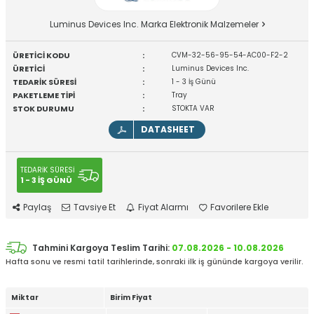
Luminus Devices Inc. Marka Elektronik Malzemeler
ÜRETİCİ KODU
:
CVM-32-56-95-54-AC00-F2-2
ÜRETİCİ
:
Luminus Devices Inc.
TEDARİK SÜRESİ
:
1 - 3 İş Günü
PAKETLEME TİPİ
:
Tray
STOK DURUMU
:
STOKTA VAR
DATASHEET
TEDARİK SÜRESİ
1 - 3 İŞ GÜNÜ
Paylaş
Tavsiye Et
Fiyat Alarmı
Favorilere Ekle
Tahmini Kargoya Teslim Tarihi:
07.08.2026 - 10.08.2026
Hafta sonu ve resmi tatil tarihlerinde, sonraki ilk iş gününde kargoya verilir.
Miktar
Birim Fiyat