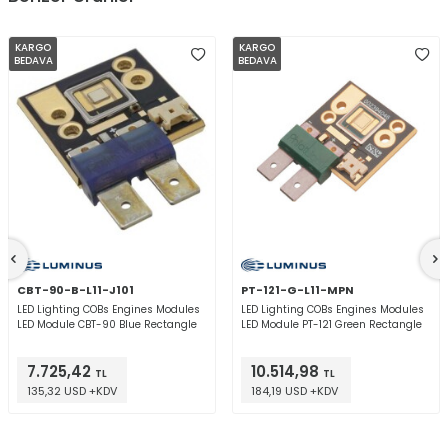
KARGO
KARGO
BEDAVA
BEDAVA
CBT-90-B-L11-J101
PT-121-G-L11-MPN
LED Lighting COBs Engines Modules
LED Lighting COBs Engines Modules
LED Module CBT-90 Blue Rectangle
LED Module PT-121 Green Rectangle
7.725,42
10.514,98
TL
TL
135,32 USD +KDV
184,19 USD +KDV