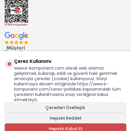
Çerez Kullanımı
www.e-komponent.com olarak web sitemizi
geliştirmek, kullanışlı, etkili ve güvenli hale getirmek
Ekom Elk. Elektronik San. ve Tic. A.Ş.'nin Tescilli Bir Markasıdır
amacıyla çerezler (cookie) kullanıyoruz. Siteyi
kullanmaya devam ettiğinizde https://www.e-
komponent.com/cerez-politikasi kapsamındaki tüm
çerezlerin kullanılmasına onay verdiğinizi kabul
etmekteyiz.
KDV Dahil Birim Fiyat
Çerezleri Özelleştir
0,00
TL
0,00 USD +KDV
Hepsini Reddet
SEPETE EKLE
Hepsini Kabul Et
Adet