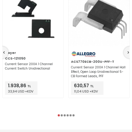
Dwyer
CCS-121050
ACS770ECB-200U-PFF-T
Current Sensor 200A 1 Channel
Current Sensor 200A 1 Channel Hall
Current Switch Unidirectional
Effect, Open Loop Unidirectional 5-
CB Formed Leads, PFF
1.938,86
630,57
TL
TL
33,94 USD +KDV
11,04 USD +KDV