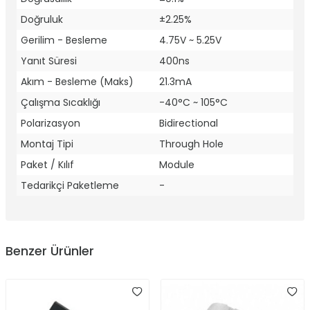
Doğruluk
±2.25%
Gerilim - Besleme
4.75V ~ 5.25V
Yanıt Süresi
400ns
Akım - Besleme (Maks)
21.3mA
Çalışma Sıcaklığı
-40°C ~ 105°C
Polarizasyon
Bidirectional
Montaj Tipi
Through Hole
Paket / Kılıf
Module
Tedarikçi Paketleme
-
Benzer Ürünler