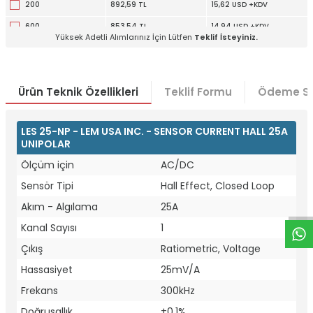
200
892,59 TL
15,62 USD +KDV
600
853,54 TL
14,94 USD +KDV
Yüksek Adetli Alımlarınız İçin Lütfen
Teklif İsteyiniz.
Ürün Teknik Özellikleri
Teklif Formu
Ödeme Se
LES 25-NP - LEM USA INC. - SENSOR CURRENT HALL 25A
UNIPOLAR
W
h
t
a
p
p
D
e
s
e
H
a
t
t
Ölçüm için
AC/DC
Sensör Tipi
Hall Effect, Closed Loop
Akım - Algılama
25A
Kanal Sayısı
1
Çıkış
Ratiometric, Voltage
Hassasiyet
25mV/A
Frekans
300kHz
Doğrusallık
±0.1%