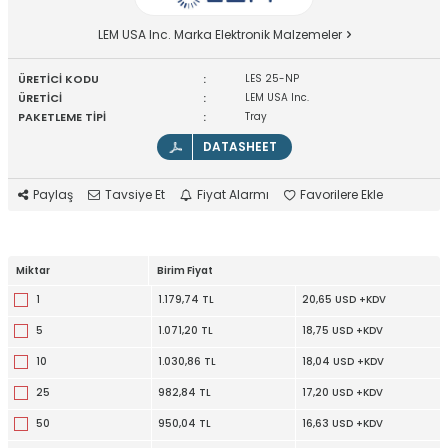
LEM USA Inc. Marka Elektronik Malzemeler
ÜRETİCİ KODU
:
LES 25-NP
ÜRETİCİ
:
LEM USA Inc.
PAKETLEME TİPİ
:
Tray
DATASHEET
Paylaş
Tavsiye Et
Fiyat Alarmı
Favorilere Ekle
Miktar
Birim Fiyat
1
1.179,74 TL
20,65 USD +KDV
5
1.071,20 TL
18,75 USD +KDV
10
1.030,86 TL
18,04 USD +KDV
25
982,84 TL
17,20 USD +KDV
50
950,04 TL
16,63 USD +KDV