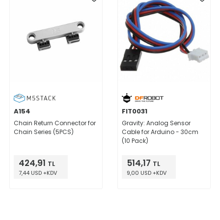
A154
FIT0031
Chain Return Connector for
Gravity: Analog Sensor
Chain Series (5PCS)
Cable for Arduino - 30cm
(10 Pack)
424,91
514,17
TL
TL
7,44 USD +KDV
9,00 USD +KDV