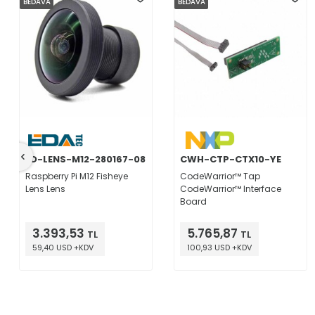
BEDAVA
BEDAVA
ED-LENS-M12-280167-08
CWH-CTP-CTX10-YE
Raspberry Pi M12 Fisheye
CodeWarrior™ Tap
Lens Lens
CodeWarrior™ Interface
Board
3.393,53
5.765,87
TL
TL
59,40 USD +KDV
100,93 USD +KDV