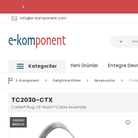
info@e-komponent.com
Yeni Ürünler
Entegre Devr
Kategoriler
E-Komponent
Geliştirme Kitleri
Aksesuarlar
Cort
TC2030-CTX
Cortex® Plug-Of-Nails™ Cable Assembly
KARGO
BEDAVA