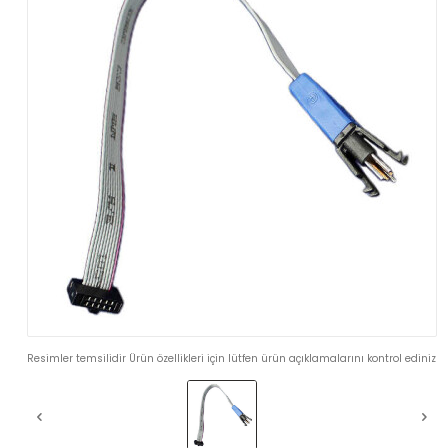
Resimler temsilidir Ürün özellikleri için lütfen ürün açıklamalarını kontrol ediniz