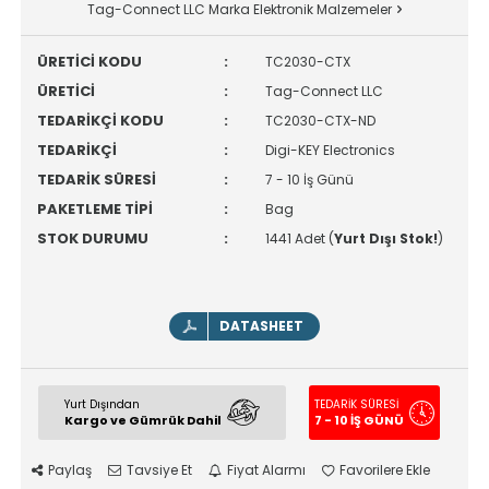
Tag-Connect LLC Marka Elektronik Malzemeler
ÜRETİCİ KODU
:
TC2030-CTX
ÜRETİCİ
:
Tag-Connect LLC
TEDARİKÇİ KODU
:
TC2030-CTX-ND
TEDARİKÇİ
:
Digi-KEY Electronics
TEDARİK SÜRESİ
:
7 - 10 İş Günü
PAKETLEME TİPİ
:
Bag
STOK DURUMU
:
1441 Adet (
Yurt Dışı Stok!
)
DATASHEET
Yurt Dışından
TEDARİK SÜRESİ
Kargo ve Gümrük Dahil
7 - 10 İŞ GÜNÜ
Paylaş
Tavsiye Et
Fiyat Alarmı
Favorilere Ekle