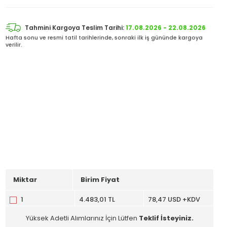
Tahmini Kargoya Teslim Tarihi:
17.08.2026 - 22.08.2026
Hafta sonu ve resmi tatil tarihlerinde, sonraki ilk iş gününde kargoya
verilir.
Miktar
Birim Fiyat
1
4.483,01 TL
78,47 USD +KDV
Yüksek Adetli Alımlarınız İçin Lütfen
Teklif İsteyiniz.