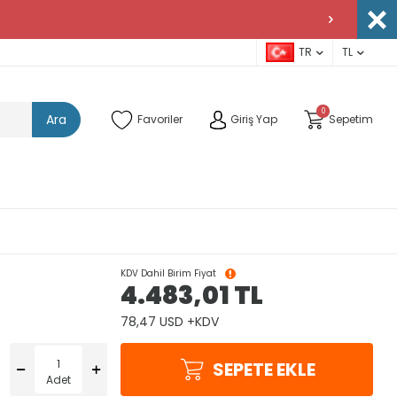
TR
TL
0
Ara
Favoriler
Giriş Yap
Sepetim
KDV Dahil Birim Fiyat
4.483,01
TL
78,47 USD +KDV
SEPETE EKLE
Adet