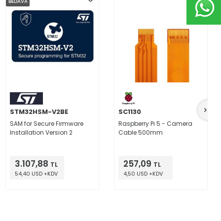
BEDAVA
STM32HSM-V2BE
SC1130
SAM for Secure Firmware
Raspberry Pi 5 - Camera
Installation Version 2
Cable 500mm
3.107,88
257,09
TL
TL
54,40 USD +KDV
4,50 USD +KDV