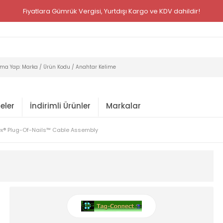
Fiyatlara Gümrük Vergisi, Yurtdışı Kargo ve KDV dahildir!
eler
İndirimli Ürünler
Markalar
ex® Plug-Of-Nails™ Cable Assembly