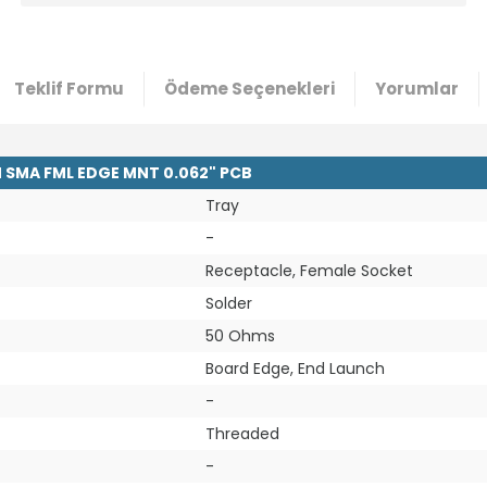
Teklif Formu
Ödeme Seçenekleri
Yorumlar
 SMA FML EDGE MNT 0.062" PCB
Tray
-
Receptacle, Female Socket
Solder
50 Ohms
Board Edge, End Launch
-
Threaded
-