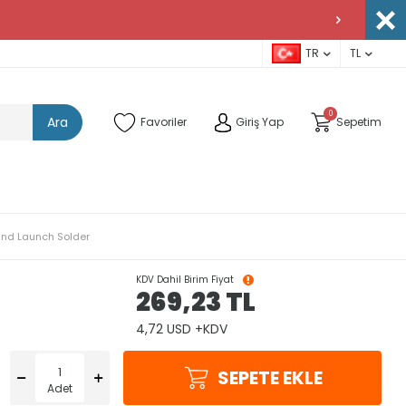
TR
TL
0
Ara
Favoriler
Giriş Yap
Sepetim
End Launch Solder
KDV Dahil Birim Fiyat
269,23
TL
4,72 USD +KDV
SEPETE EKLE
Adet