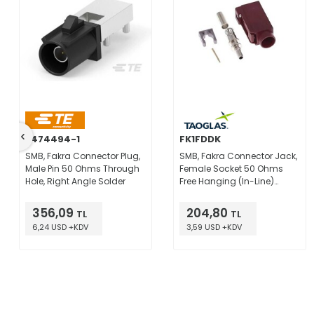
2474494-1
FK1FDDK
SMB, Fakra Connector Plug,
SMB, Fakra Connector Jack,
Male Pin 50 Ohms Through
Female Socket 50 Ohms
Hole, Right Angle Solder
Free Hanging (In-Line)
Crimp
356,09
204,80
TL
TL
6,24 USD +KDV
3,59 USD +KDV