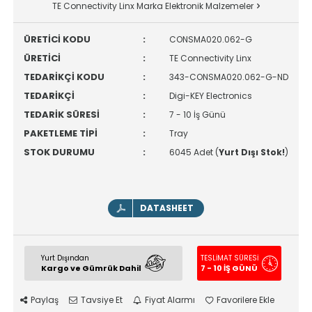
TE Connectivity Linx Marka Elektronik Malzemeler
ÜRETİCİ KODU
:
CONSMA020.062-G
ÜRETİCİ
:
TE Connectivity Linx
TEDARİKÇİ KODU
:
343-CONSMA020.062-G-ND
TEDARİKÇİ
:
Digi-KEY Electronics
TEDARİK SÜRESİ
:
7 - 10 İş Günü
PAKETLEME TİPİ
:
Tray
STOK DURUMU
:
6045 Adet (
Yurt Dışı Stok!
)
DATASHEET
Yurt Dışından
TESLİMAT SÜRESİ
Kargo ve Gümrük Dahil
7 - 10 İŞ GÜNÜ
Paylaş
Tavsiye Et
Fiyat Alarmı
Favorilere Ekle