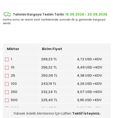
Tahmini Kargoya Teslim Tarihi:
15.08.2026 - 20.08.2026
Hafta sonu ve resmi tatil tarihlerinde, sonraki ilk iş gününde kargoya
verilir.
Miktar
Birim Fiyat
1
269,23 TL
4,72 USD +KDV
10
256,22 TL
4,49 USD +KDV
25
250,06 TL
4,38 USD +KDV
100
243,19 TL
4,26 USD +KDV
250
232,24 TL
4,07 USD +KDV
500
225,40 TL
3,95 USD +KDV
1000
224,35 TL
3,93 USD +KDV
Yüksek Adetli Alımlarınız İçin Lütfen
Teklif İsteyiniz.