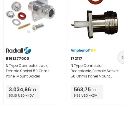
R161277000
172117
N Type Connector Jack,
N Type Connector
Female Socket 50 Ohms
Receptacle, Female Socket
Panel Mount Solder
50 Ohms Panel Mount
Solder
3.034,96
563,75
TL
TL
53,16 USD +KDV
9,88 USD +KDV