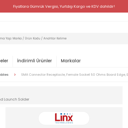
Fiyatlara Gümrük Vergisi, Yurtdışı Kargo ve KDV dahildir!
eler
İndirimli Ürünler
Markalar
mblies
SMA Connector Receptacle, Female Socket 50 Ohms Board Edge, 
nd Launch Solder