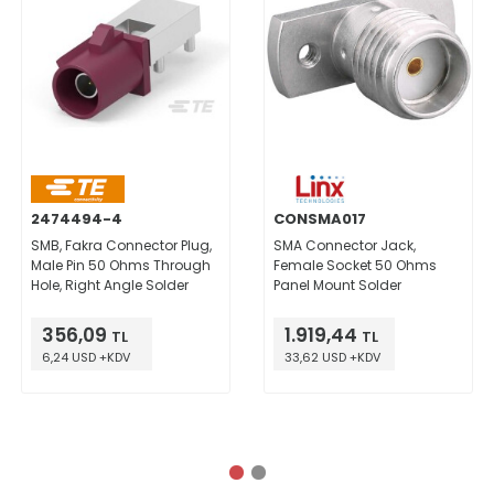
2474494-4
CONSMA017
SMB, Fakra Connector Plug,
SMA Connector Jack,
Male Pin 50 Ohms Through
Female Socket 50 Ohms
Hole, Right Angle Solder
Panel Mount Solder
356,09
1.919,44
TL
TL
6,24 USD +KDV
33,62 USD +KDV