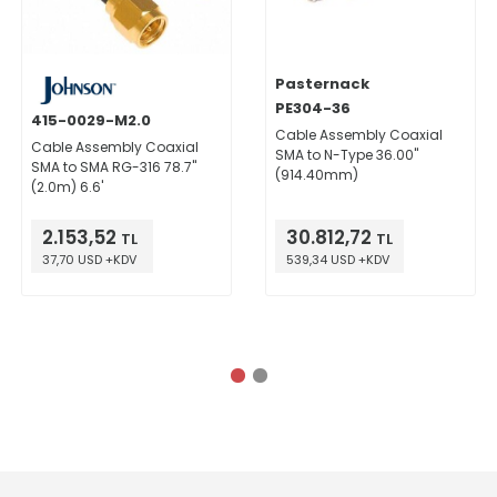
Pasternack
PE304-36
415-0029-M2.0
Cable Assembly Coaxial
Cable Assembly Coaxial
SMA to N-Type 36.00"
SMA to SMA RG-316 78.7"
(914.40mm)
(2.0m) 6.6'
2.153,52
30.812,72
TL
TL
37,70 USD +KDV
539,34 USD +KDV