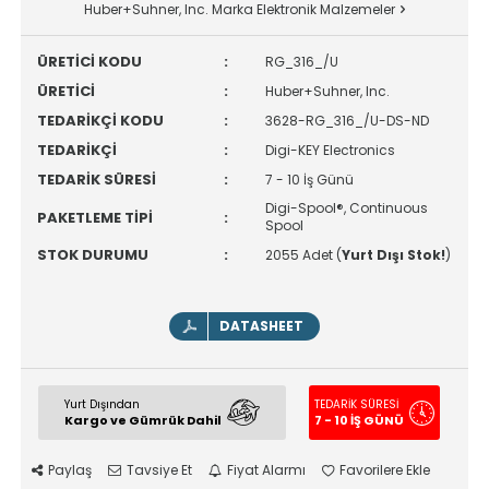
Huber+Suhner, Inc. Marka Elektronik Malzemeler
ÜRETİCİ KODU
:
RG_316_/U
ÜRETİCİ
:
Huber+Suhner, Inc.
TEDARİKÇİ KODU
:
3628-RG_316_/U-DS-ND
TEDARİKÇİ
:
Digi-KEY Electronics
TEDARİK SÜRESİ
:
7 - 10 İş Günü
Digi-Spool®, Continuous
PAKETLEME TİPİ
:
Spool
STOK DURUMU
:
2055 Adet (
Yurt Dışı Stok!
)
DATASHEET
Yurt Dışından
TEDARİK SÜRESİ
Kargo ve Gümrük Dahil
7 - 10 İŞ GÜNÜ
Paylaş
Tavsiye Et
Fiyat Alarmı
Favorilere Ekle