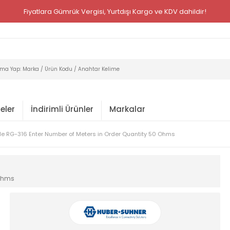
Fiyatlara Gümrük Vergisi, Yurtdışı Kargo ve KDV dahildir!
eler
İndirimli Ürünler
Markalar
le RG-316 Enter Number of Meters in Order Quantity 50 Ohms
 Ohms