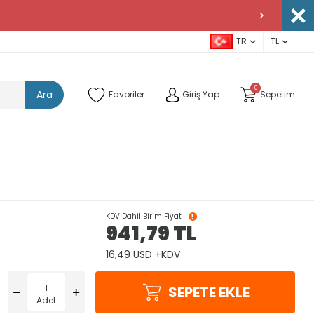
TR
TL
0
Ara
Favoriler
Giriş Yap
Sepetim
KDV Dahil Birim Fiyat
941,79
TL
16,49 USD +KDV
SEPETE EKLE
Adet