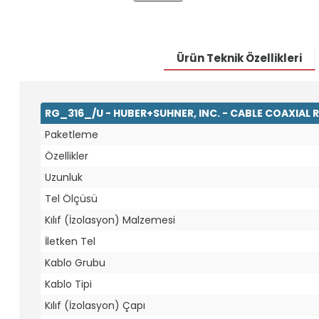
Ürün Teknik Özellikleri
RG_316_/U - HUBER+SUHNER, INC. - CABLE COAXIAL 
Paketleme
Özellikler
Uzunluk
Tel Ölçüsü
Kılıf (İzolasyon) Malzemesi
İletken Tel
Kablo Grubu
Kablo Tipi
Kılıf (İzolasyon) Çapı