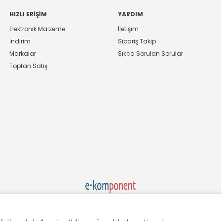
HIZLI ERIŞIM
YARDIM
Elektronik Malzeme
İletişim
İndirim
Sipariş Takip
Markalar
Sıkça Sorulan Sorular
Toptan Satış
Ekom Elk. Elektronik San. ve Tic. A.Ş.'nin Tescilli Bir Markasıdır