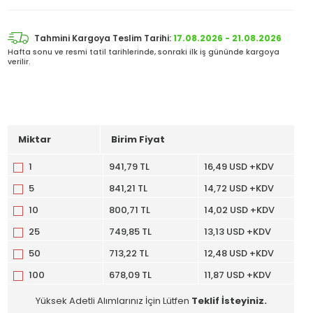
Tahmini Kargoya Teslim Tarihi:
17.08.2026 - 21.08.2026
Hafta sonu ve resmi tatil tarihlerinde, sonraki ilk iş gününde kargoya
verilir.
Miktar
Birim Fiyat
1
941,79 TL
16,49 USD +KDV
5
841,21 TL
14,72 USD +KDV
10
800,71 TL
14,02 USD +KDV
25
749,85 TL
13,13 USD +KDV
50
713,22 TL
12,48 USD +KDV
100
678,09 TL
11,87 USD +KDV
Yüksek Adetli Alımlarınız İçin Lütfen
Teklif İsteyiniz.