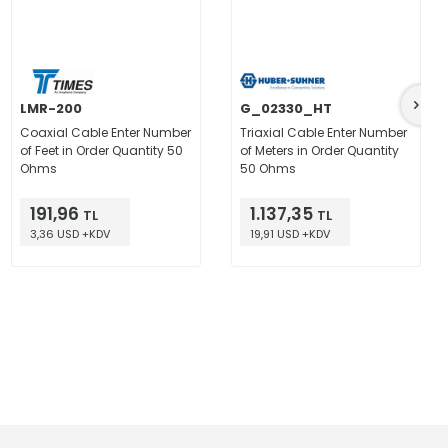
LMR-200
G_02330_HT
Coaxial Cable Enter Number
Triaxial Cable Enter Number
of Feet in Order Quantity 50
of Meters in Order Quantity
Ohms
50 Ohms
191,96
1.137,35
TL
TL
3,36 USD +KDV
19,91 USD +KDV