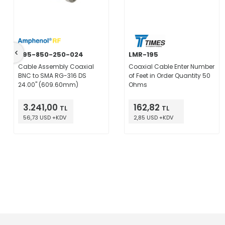
095-850-250-024
LMR-195
Cable Assembly Coaxial
Coaxial Cable Enter Number
BNC to SMA RG-316 DS
of Feet in Order Quantity 50
24.00" (609.60mm)
Ohms
3.241,00
162,82
TL
TL
56,73 USD +KDV
2,85 USD +KDV