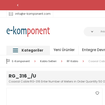
info@e-komponent.com
Yeni Ürünler
Entegre Devr
Kategoriler
E-Komponent
Kablo Setleri
RF Kablo
Coaxial Cab
RG_316_/U
Coaxial Cable RG-316 Enter Number of Meters in Order Quantity 50