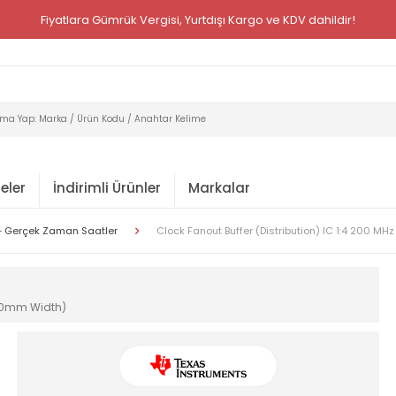
Fiyatlara Gümrük Vergisi, Yurtdışı Kargo ve KDV dahildir!
eler
İndirimli Ürünler
Markalar
 Gerçek Zaman Saatler
Clock Fanout Buffer (Distribution) IC 1:4 200 MH
4.40mm Width)