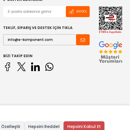
KAYDOL
TEKLİF, SİPARİŞ VE DESTEK İÇİN TIKLA
BIZI TAKIP EDIN
 Özelleştir
Hepsini Reddet
Hepsini Kabul Et