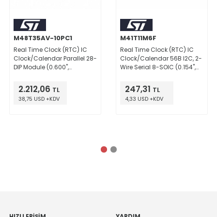
M48T35AV-10PC1
M41T11M6F
Real Time Clock (RTC) IC
Real Time Clock (RTC) IC
Clock/Calendar Parallel 28-
Clock/Calendar 56B I2C, 2-
DIP Module (0.600",
Wire Serial 8-SOIC (0.154",
15.24mm)
3.90mm Width)
2.212,06
247,31
TL
TL
38,75 USD +KDV
4,33 USD +KDV
HIZLI ERIŞIM
YARDIM