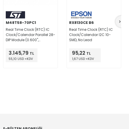
M48T58-70PC1
RX8130CE B6
Real Time Clock (RTC) IC
Real Time Clock (RTC) IC
Clock/Calendar Parallel 28-
Clock/Calendar I2C 10-
DIP Module (0.600",
SMD, No Lead
15.24mm)
3.145,79
95,22
TL
TL
55,10 USD +KDV
1,67 USD +KDV
E-BÜLTEN ABONELIĞI