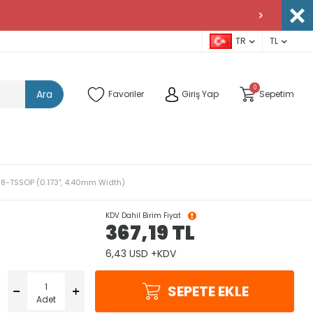
TR
TL
0
Ara
Favoriler
Giriş Yap
Sepetim
z 8-TSSOP (0.173", 4.40mm Width)
KDV Dahil Birim Fiyat
367,19
TL
6,43 USD +KDV
SEPETE EKLE
Adet