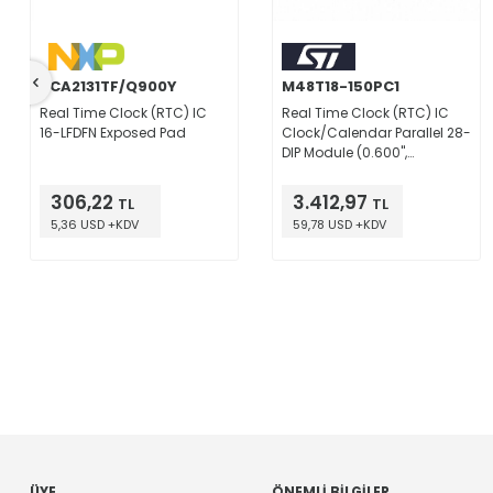
PCA2131TF/Q900Y
M48T18-150PC1
Real Time Clock (RTC) IC
Real Time Clock (RTC) IC
16-LFDFN Exposed Pad
Clock/Calendar Parallel 28-
DIP Module (0.600",
15.24mm)
306,22
3.412,97
TL
TL
5,36 USD +KDV
59,78 USD +KDV
ÜYE
ÖNEMLI BILGILER