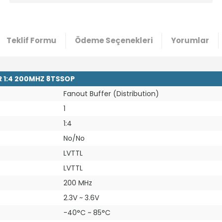
Teklif Formu
Ödeme Seçenekleri
Yorumlar
R 1:4 200MHZ 8TSSOP
Fanout Buffer (Distribution)
1
1:4
No/No
LVTTL
LVTTL
200 MHz
2.3V ~ 3.6V
-40°C ~ 85°C