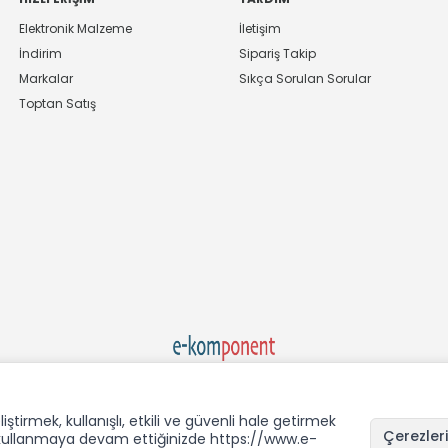
Elektronik Malzeme
İletişim
İndirim
Sipariş Takip
Markalar
Sıkça Sorulan Sorular
Toptan Satış
Ekom Elk. Elektronik San. ve Tic. A.Ş.'nin Tescilli Bir Markasıdır
rmek, kullanışlı, etkili ve güvenli hale getirmek
Çerezleri
i kullanmaya devam ettiğinizde https://www.e-