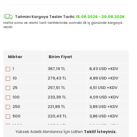
Tahmini Kargoya Teslim Tarihi:
15.08.2026 - 20.08.2026
Hafta sonu ve resmi tatil tarihlerinde, sonraki ilk iş gününde kargoya
verilir.
Miktar
Birim Fiyat
1
367,19 TL
6,43 USD +KDV
10
279,43 TL
4,89 USD +KDV
25
257,51 TL
4,51 USD +KDV
100
233,39 TL
4,09 USD +KDV
250
221,89 TL
3,89 USD +KDV
500
220,43 TL
3,86 USD +KDV
1000
207,94 TL
3,64 USD +KDV
Yüksek Adetli Alımlarınız İçin Lütfen
Teklif İsteyiniz.