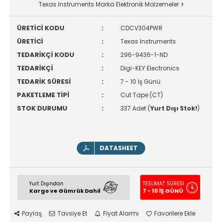
Texas Instruments Marka Elektronik Malzemeler
ÜRETİCİ KODU
:
CDCV304PWR
ÜRETİCİ
:
Texas Instruments
TEDARİKÇİ KODU
:
296-9436-1-ND
TEDARİKÇİ
:
Digi-KEY Electronics
TEDARİK SÜRESİ
:
7 - 10 İş Günü
PAKETLEME TİPİ
:
Cut Tape (CT)
STOK DURUMU
:
337 Adet (
Yurt Dışı Stok!
)
DATASHEET
Yurt Dışından
TESLİMAT SÜRESİ
Kargo ve Gümrük Dahil
7 - 10 İŞ GÜNÜ
Paylaş
Tavsiye Et
Fiyat Alarmı
Favorilere Ekle