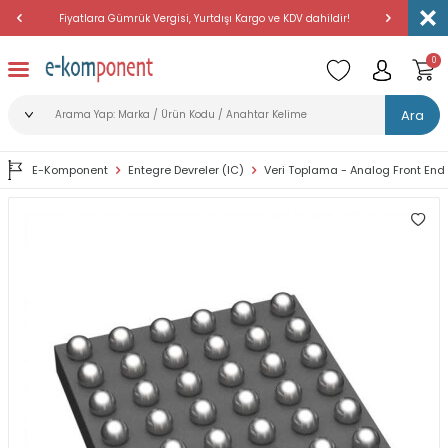
Fiyatlara Gümrük Vergisi, Yurtdışı Kargo ve KDV dahildir!
Amerika'dan 
0
Ara
E-Komponent
Entegre Devreler (IC)
Veri Toplama - Analog Front End