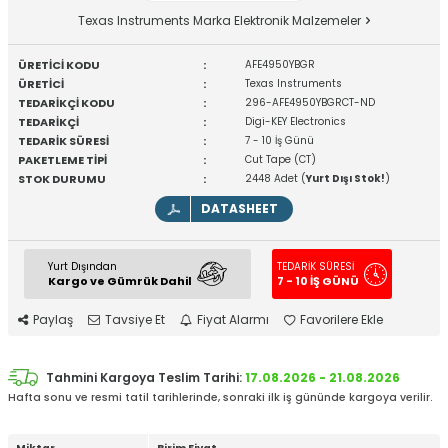
Texas Instruments Marka Elektronik Malzemeler
ÜRETİCİ KODU
:
AFE4950YBGR
ÜRETİCİ
:
Texas Instruments
TEDARİKÇİ KODU
:
296-AFE4950YBGRCT-ND
TEDARİKÇİ
:
Digi-KEY Electronics
TEDARİK SÜRESİ
:
7 - 10 İş Günü
PAKETLEME TİPİ
:
Cut Tape (CT)
STOK DURUMU
:
2448 Adet (
Yurt Dışı Stok!
)
DATASHEET
Yurt Dışından
TEDARİK SÜRESİ
Kargo ve Gümrük Dahil
7 - 10 İŞ GÜNÜ
Paylaş
Tavsiye Et
Fiyat Alarmı
Favorilere Ekle
Tahmini Kargoya Teslim Tarihi:
17.08.2026 - 21.08.2026
Hafta sonu ve resmi tatil tarihlerinde, sonraki ilk iş gününde kargoya verilir.