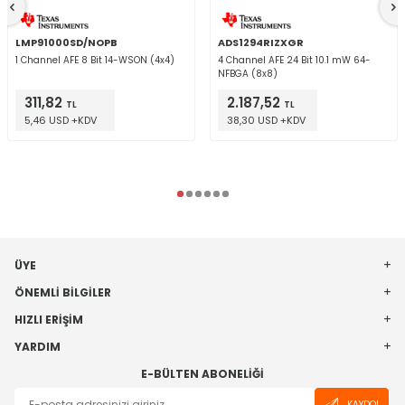
LMP91000SD/NOPB
ADS1294RIZXGR
1 Channel AFE 8 Bit 14-WSON (4x4)
4 Channel AFE 24 Bit 10.1 mW 64-
NFBGA (8x8)
311,82
2.187,52
TL
TL
5,46 USD +KDV
38,30 USD +KDV
ÜYE
ÖNEMLI BILGILER
HIZLI ERIŞIM
YARDIM
E-BÜLTEN ABONELIĞI
KAYDOL