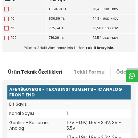
Miktar
Birim Fiyat
1
1.050,58 TL
18,40 USD +KDV
10
830,59 TL
14,54 USD +KDV
25
775,54 TL
13,58 USD +KDV
100
716,29 TL
12,54 USD +KDV
W
h
t
a
p
p
D
e
s
e
H
a
t
t
Yüksek Adetli Alımlarınız İçin Lütfen
Teklif İsteyiniz.
Ürün Teknik Özellikleri
Teklif Formu
Ödeme S
AFE4950YBGR - TEXAS INSTRUMENTS - IC ANALOG
FRONT END
Bit Sayısı
-
Kanal Sayısı
1
Gerilim - Besleme,
1.7V ~ 1.9V, 1.9V ~ 3.6V, 3V ~
Analog
5.5V
1.7V ~ 1.9V, 1.9V ~ 3.6V, 3V ~