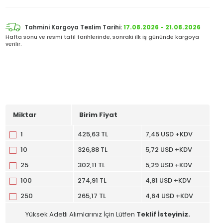
Tahmini Kargoya Teslim Tarihi:
17.08.2026 - 21.08.2026
Hafta sonu ve resmi tatil tarihlerinde, sonraki ilk iş gününde kargoya
verilir.
Miktar
Birim Fiyat
1
425,63 TL
7,45 USD +KDV
10
326,88 TL
5,72 USD +KDV
25
302,11 TL
5,29 USD +KDV
100
274,91 TL
4,81 USD +KDV
250
265,17 TL
4,64 USD +KDV
Yüksek Adetli Alımlarınız İçin Lütfen
Teklif İsteyiniz.