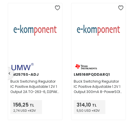
LM2575S-ADJ
LM5168PQDDARQ1
Buck Switching Regulator
Buck Switching Regulator
IC Positive Adjustable 1.2V 1
IC Positive Adjustable 1.2V 1
Output 2A TO-263-6, D2PAK
Output 300mA 8-PowerSOIC
(5 Leads + Tab), TO-263BA
(0.154", 3.90mm Width)
156,25
314,10
TL
TL
2,74 USD +KDV
5,50 USD +KDV