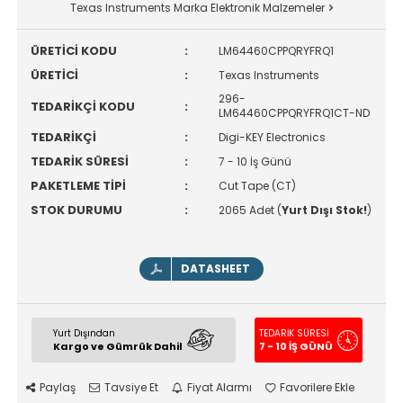
Texas Instruments Marka Elektronik Malzemeler
ÜRETİCİ KODU
:
LM64460CPPQRYFRQ1
ÜRETİCİ
:
Texas Instruments
296-
TEDARİKÇİ KODU
:
LM64460CPPQRYFRQ1CT-ND
TEDARİKÇİ
:
Digi-KEY Electronics
TEDARİK SÜRESİ
:
7 - 10 İş Günü
PAKETLEME TİPİ
:
Cut Tape (CT)
STOK DURUMU
:
2065 Adet (
Yurt Dışı Stok!
)
DATASHEET
Yurt Dışından
TEDARİK SÜRESİ
Kargo ve Gümrük Dahil
7 - 10 İŞ GÜNÜ
Paylaş
Tavsiye Et
Fiyat Alarmı
Favorilere Ekle