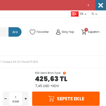
TR
TL
0
Ara
Favoriler
Giriş Yap
Sepetim
5V 1 Output 6A 22-PowerTFQFN
KDV Dahil Birim Fiyat
425,63
TL
7,45 USD +KDV
SEPETE EKLE
Adet