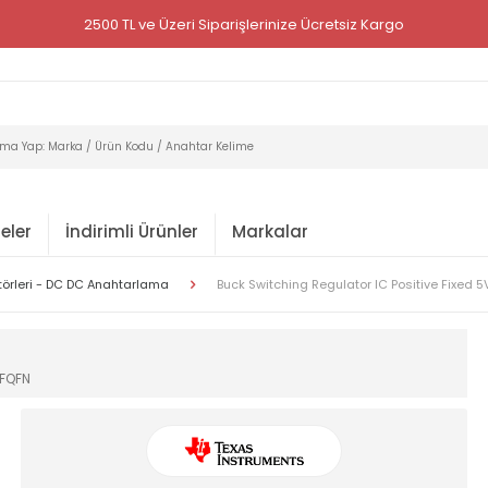
2500 TL ve Üzeri Siparişlerinize Ücretsiz Kargo
eler
İndirimli Ürünler
Markalar
törleri - DC DC Anahtarlama
Buck Switching Regulator IC Positive Fixed 
TFQFN