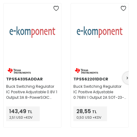
TPS54335ADDAR
TPS562201DDCR
Buck Switching Regulator
Buck Switching Regulator
IC Positive Adjustable 0.8V 1
IC Positive Adjustable
Output 3A 8-PowerSOIC
0.768V 1 Output 2A SOT-23-
(0.154", 3.90mm Width)
6 Thin, TSOT-23-6
143,49
28,55
TL
TL
2,51 USD +KDV
0,50 USD +KDV