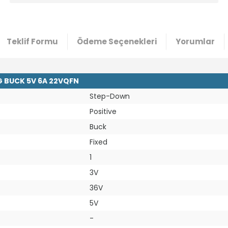
Teklif Formu
Ödeme Seçenekleri
Yorumlar
G BUCK 5V 6A 22VQFN
Step-Down
Positive
Buck
Fixed
1
3V
36V
5V
-