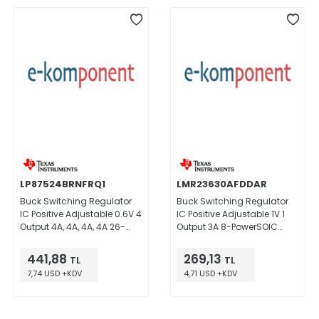
LP87524BRNFRQ1
LMR23630AFDDAR
Buck Switching Regulator
Buck Switching Regulator
IC Positive Adjustable 0.6V 4
IC Positive Adjustable 1V 1
Output 4A, 4A, 4A, 4A 26-
Output 3A 8-PowerSOIC
PowerVFQFN
(0.154", 3.90mm Width)
441,88
269,13
TL
TL
7,74 USD +KDV
4,71 USD +KDV