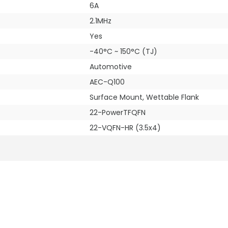
6A
2.1MHz
Yes
-40°C ~ 150°C (TJ)
Automotive
AEC-Q100
Surface Mount, Wettable Flank
22-PowerTFQFN
22-VQFN-HR (3.5x4)