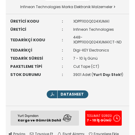
Infineon Technologies Marka Elektronik Malzemeler
ÜRETİCİ KODU
:
XDPP1100Q024XUMA1
ÜRETİCİ
:
Infineon Technologies
448-
TEDARİKÇİ KODU
:
XDPP1100Q024XUMA1CT-ND
TEDARİKÇİ
:
Digi-KEY Electronics
TEDARİK SÜRESİ
:
7 - 10 İş Günü
PAKETLEME TİPİ
:
Cut Tape (CT)
STOK DURUMU
:
3901 Adet (
Yurt Dışı Stok!
)
DATASHEET
Yurt Dışından
TESLİMAT SÜRESİ
Kargo ve Gümrük Dahil
7 - 10 İŞ GÜNÜ
Paylaş
Tavsiye Et
Fiyat Alarmı
Favorilere Ekle