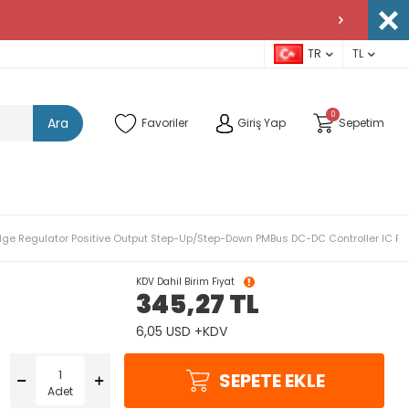
TR
TL
0
Ara
Favoriler
Giriş Yap
Sepetim
-Bridge Regulator Positive Output Step-Up/Step-Down PMBus DC-DC Controller IC
KDV Dahil Birim Fiyat
345,27
TL
6,05 USD +KDV
SEPETE EKLE
Adet