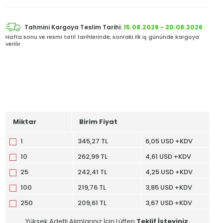
Tahmini Kargoya Teslim Tarihi:
15.08.2026 - 20.08.2026
Hafta sonu ve resmi tatil tarihlerinde, sonraki ilk iş gününde kargoya
verilir.
Miktar
Birim Fiyat
1
345,27 TL
6,05 USD +KDV
10
262,99 TL
4,61 USD +KDV
25
242,41 TL
4,25 USD +KDV
100
219,76 TL
3,85 USD +KDV
250
209,61 TL
3,67 USD +KDV
Yüksek Adetli Alımlarınız İçin Lütfen
Teklif İsteyiniz.