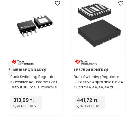
LM5168PQDDARQ1
LP87524BRNFRQ1
Buck Switching Regulator
Buck Switching Regulator
IC Positive Adjustable 1.2V 1
IC Positive Adjustable 0.6V 4
Output 300mA 8-PowerSOIC
Output 4A, 4A, 4A, 4A 26-
(0.154", 3.90mm Width)
PowerVFQFN
313,99
441,72
TL
TL
5,50 USD +KDV
7,74 USD +KDV