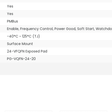
Yes
Yes
PMBus
Enable, Frequency Control, Power Good, Soft Start, Watchd
-40°C ~ 125°C (TJ)
Surface Mount
24-VFQFN Exposed Pad
PG-VQFN-24-20