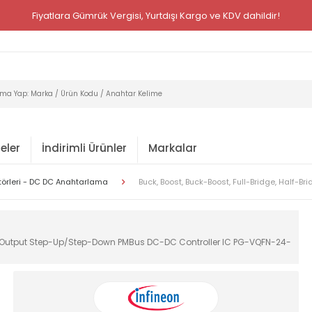
Fiyatlara Gümrük Vergisi, Yurtdışı Kargo ve KDV dahildir!
eler
İndirimli Ürünler
Markalar
törleri - DC DC Anahtarlama
Buck, Boost, Buck-Boost, Full-Bridge, Half
tive Output Step-Up/Step-Down PMBus DC-DC Controller IC PG-VQFN-24-