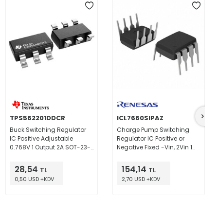
TPS562201DDCR
ICL7660SIPAZ
Buck Switching Regulator
Charge Pump Switching
IC Positive Adjustable
Regulator IC Positive or
0.768V 1 Output 2A SOT-23-
Negative Fixed -Vin, 2Vin 1
6 Thin, TSOT-23-6
Output 45mA 8-DIP (0.300",
7.62mm)
28,54
154,14
TL
TL
0,50 USD +KDV
2,70 USD +KDV