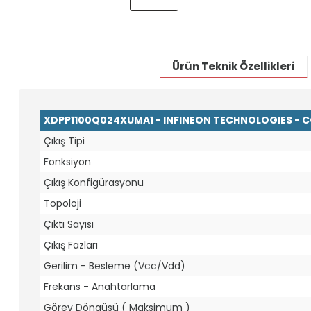
Ürün Teknik Özellikleri
XDPP1100Q024XUMA1 - INFINEON TECHNOLOGIES - 
Çıkış Tipi
Fonksiyon
Çıkış Konfigürasyonu
Topoloji
Çıktı Sayısı
Çıkış Fazları
Gerilim - Besleme (Vcc/Vdd)
Frekans - Anahtarlama
Görev Döngüsü ( Maksimum )