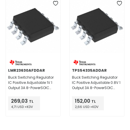
LMR23630AFDDAR
TPS54335ADDAR
Buck Switching Regulator
Buck Switching Regulator
IC Positive Adjustable 1V 1
IC Positive Adjustable 0.8V 1
Output 3A 8-PowerSOIC
Output 3A 8-PowerSOIC
(0.154", 3.90mm Width)
(0.154", 3.90mm Width)
269,03
152,00
TL
TL
4,71 USD +KDV
2,66 USD +KDV