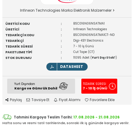
Infineon Technologies Marka Elektronik Malzemeler
ÜRETİCİ KODU
:
BSC016N06NSATMA1
ÜRETİCİ
:
Infineon Technologies
TEDARİKÇİ KODU
:
BSC016N06NSATMA1CT-ND
TEDARİKÇİ
:
Digi-KEY Electronics
TEDARİK SÜRESİ
:
7 - 10 İş Günü
PAKETLEME TİPİ
:
Cut Tape (CT)
STOK DURUMU
:
11095 Adet (
Yurt Dışı Stok!
)
DATASHEET
Yurt Dışından
TEDARİK SÜRESİ
Kargo ve Gümrük Dahil
7 - 10 İŞ GÜNÜ
Paylaş
Tavsiye Et
Fiyat Alarmı
Favorilere Ekle
Tahmini Kargoya Teslim Tarihi:
17.08.2026 - 21.08.2026
Hafta sonu ve resmi tatil tarihlerinde, sonraki ilk iş gününde kargoya verilir.