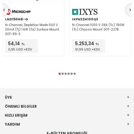
LND150N8-G
IXFN32N100Q3
N-Channel, Depletion Mode 500 V
N-Channel 1000 V 28A (Tc) 780W
30mA (Tj) 1.6W (Ta) Surface Mount
(Tc) Chassis Mount SOT-227B
SOT-89-3
54,14
5.253,34
TL
TL
0,95 USD +KDV
91,99 USD +KDV
ÜYE
ÖNEMLI BILGILER
HIZLI ERIŞIM
YARDIM
E-BÜLTEN ABONELIĞI