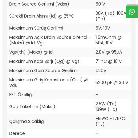
Drain Source Gerilimi (Vdss)
60 V
30A (Ta), 100A
Sürekli Drain Akımı (Id) @ 25°C
(Tc)
Maksimum Sürüş Gerilimi
6V, 10V
Maksimum Açık Drain Source direnci -
1.6mOhm @
(Maks) @ Id, Vgs
50A, 10V
Vgs(th) (Maks) @ Id
2.8V @ 95µA
Maksimum Kapı Şarjı (Qg) @ Vgs
71 nC @ 10 V
Maksimum Gain Source Gerilimi
±20V
Maksimum Giriş Kapasitansı (Ciss) @
5200 pF @ 30 V
Vds
FET Özelliği
-
2.5W (Ta),
Güç Tüketimi (Maks.)
139W (Tc)
-55°C ~ 175°C
Çalışma Sıcaklığı
(TJ)
Derece
-