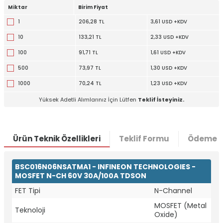
Miktar
Birim Fiyat
1
206,28 TL
3,61 USD +KDV
10
133,21 TL
2,33 USD +KDV
100
91,71 TL
1,61 USD +KDV
500
73,97 TL
1,30 USD +KDV
1000
70,24 TL
1,23 USD +KDV
Yüksek Adetli Alımlarınız İçin Lütfen
Teklif İsteyiniz.
Ürün Teknik Özellikleri
Teklif Formu
Ödeme S
BSC016N06NSATMA1 - INFINEON TECHNOLOGIES -
MOSFET N-CH 60V 30A/100A TDSON
FET Tipi
N-Channel
W
h
t
a
p
p
D
e
s
e
H
a
t
t
MOSFET (Metal
Teknoloji
Oxide)