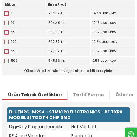
Miktar
Birim Fiyat
1
799,82 TL
14,00 USD +KDV
10
694,49 TL
12,16 USD +KDV
25
657,93 TL
11,52 USD +KDV
100
607,87 TL
10,64 USD +KDV
250
577,87 TL
10,12 USD +KDV
500
545,56 TL
9,55 USD +KDV
Yüksek Adetli Alımlarınız İçin Lütfen
Teklif İsteyiniz.
Ürün Teknik Özellikleri
Teklif Formu
Ödeme S
W
h
t
a
p
p
D
e
s
e
H
a
t
t
BLUENRG-M2SA - STMICROELECTRONICS - RF TXRX
MOD BLUETOOTH CHIP SMD
Digi-Key Programlanabilir
Not Verified
RF Ailesi/Standart
Bluetooth