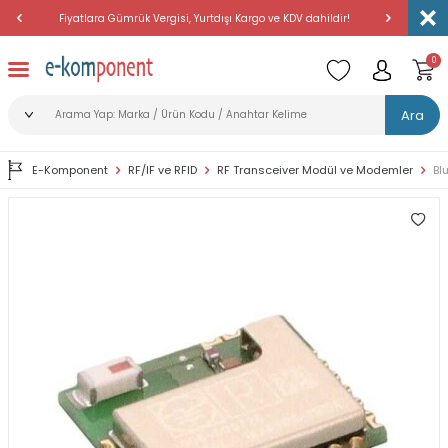
Fiyatlara Gümrük Vergisi, Yurtdışı Kargo ve KDV dahildir!
Amerika'dan 
0
Ara
E-Komponent
RF/IF ve RFID
RF Transceiver Modül ve Modemler
Bl