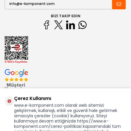
BIZI TAKIP EDIN
Çerez Kullanımı
www.e-komponent.com olarak web sitemizi
geliştirmek, kullanışlı, etkili ve güvenli hale getirmek
Ekom Elk. Elektronik San. ve Tic. A.Ş.'nin Tescilli Bir Markasıdır
amacıyla çerezler (cookie) kullanıyoruz. Siteyi
kullanmaya devam ettiğinizde https://www.e-
komponent.com/cerez-politikasi kapsamındaki tüm