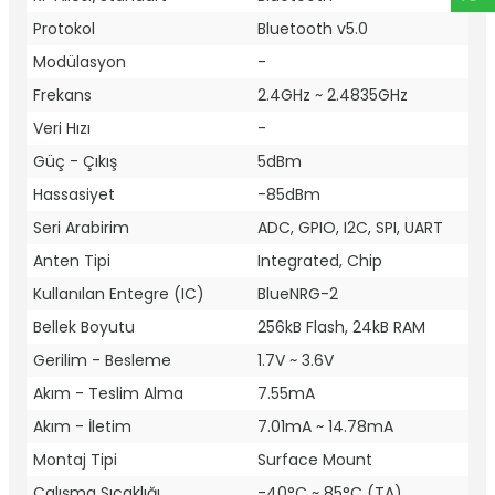
Protokol
Bluetooth v5.0
Modülasyon
-
Frekans
2.4GHz ~ 2.4835GHz
Veri Hızı
-
Güç - Çıkış
5dBm
Hassasiyet
-85dBm
Seri Arabirim
ADC, GPIO, I2C, SPI, UART
Anten Tipi
Integrated, Chip
Kullanılan Entegre (IC)
BlueNRG-2
Bellek Boyutu
256kB Flash, 24kB RAM
Gerilim - Besleme
1.7V ~ 3.6V
Akım - Teslim Alma
7.55mA
Akım - İletim
7.01mA ~ 14.78mA
Montaj Tipi
Surface Mount
Çalışma Sıcaklığı
-40°C ~ 85°C (TA)