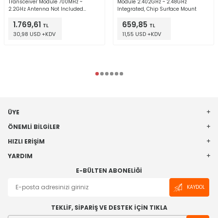
Transceiver Module 700MHz ~
Module 2.402GHz ~ 2.48GHz
2.2GHz Antenna Not Included
Integrated, Chip Surface Mount
Surface Mount
1.769,61
659,85
TL
TL
30,98 USD +KDV
11,55 USD +KDV
ÜYE
ÖNEMLI BILGILER
HIZLI ERIŞIM
YARDIM
E-BÜLTEN ABONELIĞI
KAYDOL
TEKLİF, SİPARİŞ VE DESTEK İÇİN TIKLA