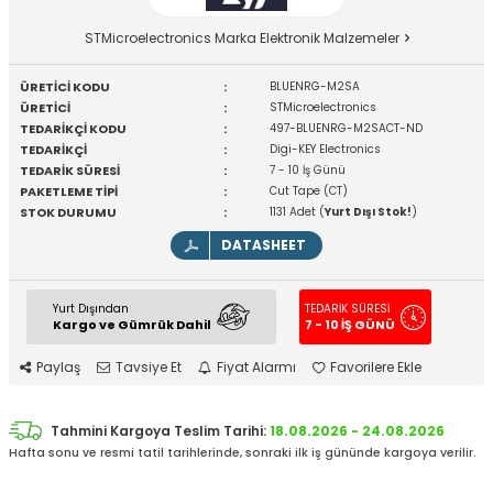
STMicroelectronics Marka Elektronik Malzemeler
ÜRETİCİ KODU
:
BLUENRG-M2SA
ÜRETİCİ
:
STMicroelectronics
TEDARİKÇİ KODU
:
497-BLUENRG-M2SACT-ND
TEDARİKÇİ
:
Digi-KEY Electronics
TEDARİK SÜRESİ
:
7 - 10 İş Günü
PAKETLEME TİPİ
:
Cut Tape (CT)
STOK DURUMU
:
1131 Adet (
Yurt Dışı Stok!
)
DATASHEET
Yurt Dışından
TEDARİK SÜRESİ
Kargo ve Gümrük Dahil
7 - 10 İŞ GÜNÜ
Paylaş
Tavsiye Et
Fiyat Alarmı
Favorilere Ekle
Tahmini Kargoya Teslim Tarihi:
18.08.2026 - 24.08.2026
Hafta sonu ve resmi tatil tarihlerinde, sonraki ilk iş gününde kargoya verilir.