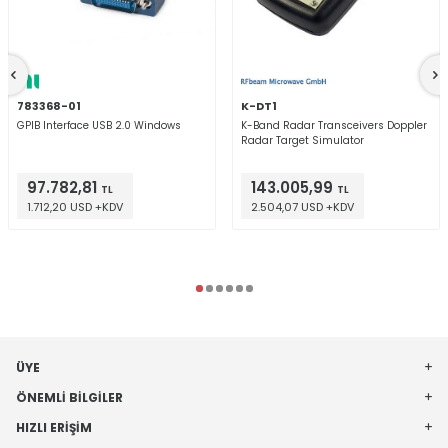
783368-01
K-DT1
GPIB Interface USB 2.0 Windows
K-Band Radar Transceivers Doppler
Radar Target Simulator
97.782,81
143.005,99
TL
TL
1.712,20 USD +KDV
2.504,07 USD +KDV
ÜYE
ÖNEMLI BILGILER
HIZLI ERIŞIM