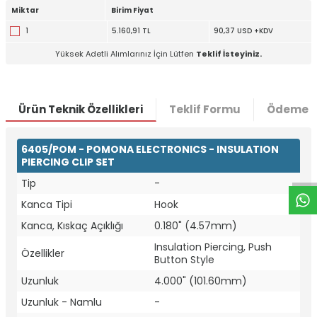
Miktar
Birim Fiyat
1
5.160,91 TL
90,37 USD +KDV
Yüksek Adetli Alımlarınız İçin Lütfen
Teklif İsteyiniz.
Ürün Teknik Özellikleri
Teklif Formu
Ödeme S
W
h
t
a
p
p
D
e
s
e
H
a
t
t
6405/POM - POMONA ELECTRONICS - INSULATION
PIERCING CLIP SET
Tip
-
Kanca Tipi
Hook
Kanca, Kıskaç Açıklığı
0.180" (4.57mm)
Insulation Piercing, Push
Özellikler
Button Style
Uzunluk
4.000" (101.60mm)
Uzunluk - Namlu
-