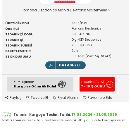
Pomona Electronics Marka Elektronik Malzemeler
ÜRETİCİ KODU
:
6405/POM
ÜRETİCİ
:
Pomona Electronics
TEDARİKÇİ KODU
:
501-1477-ND
TEDARİKÇİ
:
Digi-KEY Electronics
TEDARİK SÜRESİ
:
7 - 10 İş Günü
PAKETLEME TİPİ
:
Bulk
STOK DURUMU
:
160 Adet (
Yurt Dışı Stok!
)
DATASHEET
Yurt Dışından
TEDARİK SÜRESİ
Kargo ve Gümrük Dahil
7 - 10 İŞ GÜNÜ
Paylaş
Tavsiye Et
Fiyat Alarmı
Favorilere Ekle
Tahmini Kargoya Teslim Tarihi:
17.08.2026 - 21.08.2026
Hafta sonu ve resmi tatil tarihlerinde, sonraki ilk iş gününde kargoya verilir.