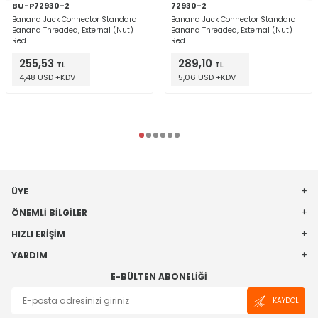
BU-P72930-2
72930-2
Banana Jack Connector Standard
Banana Jack Connector Standard
Banana Threaded, External (Nut)
Banana Threaded, External (Nut)
Red
Red
255,53
289,10
TL
TL
4,48 USD +KDV
5,06 USD +KDV
ÜYE
ÖNEMLI BILGILER
HIZLI ERIŞIM
YARDIM
E-BÜLTEN ABONELIĞI
KAYDOL