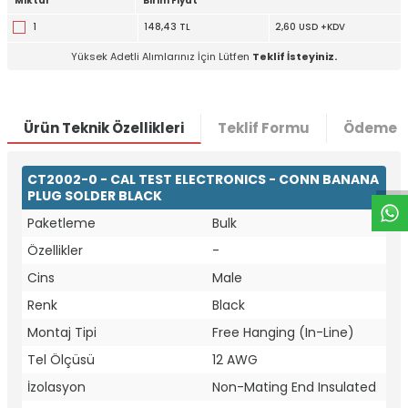
Miktar
Birim Fiyat
1
148,43 TL
2,60 USD +KDV
Yüksek Adetli Alımlarınız İçin Lütfen
Teklif İsteyiniz.
W
h
t
a
p
p
D
e
s
e
H
a
t
t
Ürün Teknik Özellikleri
Teklif Formu
Ödeme S
CT2002-0 - CAL TEST ELECTRONICS - CONN BANANA
PLUG SOLDER BLACK
Paketleme
Bulk
Özellikler
-
Cins
Male
Renk
Black
Montaj Tipi
Free Hanging (In-Line)
Tel Ölçüsü
12 AWG
İzolasyon
Non-Mating End Insulated