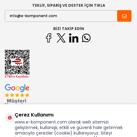
TEKLİF, SİPARİŞ VE DESTEK İÇİN TIKLA
BIZI TAKIP EDIN
Çerez Kullanımı
www.e-komponent.com olarak web sitemizi
geliştirmek, kullanışlı, etkili ve güvenli hale getirmek
Ekom Elk. Elektronik San. ve Tic. A.Ş.'nin Tescilli Bir Markasıdır
amacıyla çerezler (cookie) kullanıyoruz. Siteyi