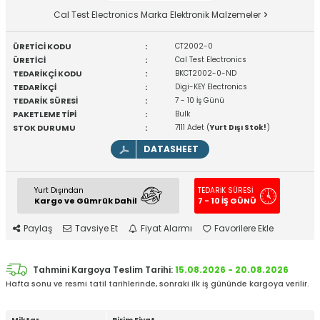
Cal Test Electronics Marka Elektronik Malzemeler
ÜRETİCİ KODU
:
CT2002-0
ÜRETİCİ
:
Cal Test Electronics
TEDARİKÇİ KODU
:
BKCT2002-0-ND
TEDARİKÇİ
:
Digi-KEY Electronics
TEDARİK SÜRESİ
:
7 - 10 İş Günü
PAKETLEME TİPİ
:
Bulk
STOK DURUMU
:
7111 Adet (
Yurt Dışı Stok!
)
DATASHEET
Yurt Dışından
TEDARİK SÜRESİ
Kargo ve Gümrük Dahil
7 - 10 İŞ GÜNÜ
Paylaş
Tavsiye Et
Fiyat Alarmı
Favorilere Ekle
Tahmini Kargoya Teslim Tarihi:
15.08.2026 - 20.08.2026
Hafta sonu ve resmi tatil tarihlerinde, sonraki ilk iş gününde kargoya verilir.