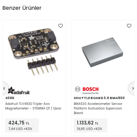
Benzer Ürünler
4366
SHUTTLE BOARD 3.0 BMA530
Adafruit TLV493D Triple-Axis
BMA530 Accelerometer Sensor
Magnetometer - STEMMA QT / Qwiic
Platform Evaluation Expansion
Board
424,75
1.133,62
TL
TL
7,44 USD +KDV
19,85 USD +KDV