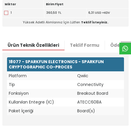
Miktar
Birim Fiyat
1
360,50 TL
6,31 USD +KDV
W
h
t
a
p
p
D
e
s
e
H
a
t
t
Yüksek Adetli Alımlarınız İçin Lütfen
Teklif İsteyiniz.
Ürün Teknik Özellikleri
Teklif Formu
Ödeme S
18077 - SPARKFUN ELECTRONICS - SPARKFUN
CRYPTOGRAPHIC CO-PROCES
Platform
Qwiic
Tip
Connectivity
Fonksiyon
Breakout Board
Kullanılan Entegre (IC)
ATECC608A
Paket İçeriği
Board(s)