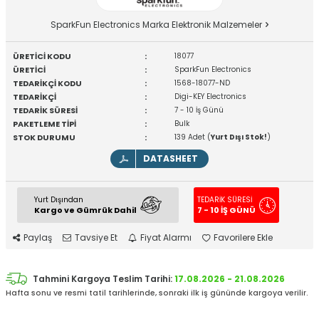
SparkFun Electronics Marka Elektronik Malzemeler
ÜRETİCİ KODU
:
18077
ÜRETİCİ
:
SparkFun Electronics
TEDARİKÇİ KODU
:
1568-18077-ND
TEDARİKÇİ
:
Digi-KEY Electronics
TEDARİK SÜRESİ
:
7 - 10 İş Günü
PAKETLEME TİPİ
:
Bulk
STOK DURUMU
:
139 Adet (
Yurt Dışı Stok!
)
DATASHEET
Yurt Dışından
TEDARİK SÜRESİ
Kargo ve Gümrük Dahil
7 - 10 İŞ GÜNÜ
Paylaş
Tavsiye Et
Fiyat Alarmı
Favorilere Ekle
Tahmini Kargoya Teslim Tarihi:
17.08.2026 - 21.08.2026
Hafta sonu ve resmi tatil tarihlerinde, sonraki ilk iş gününde kargoya verilir.