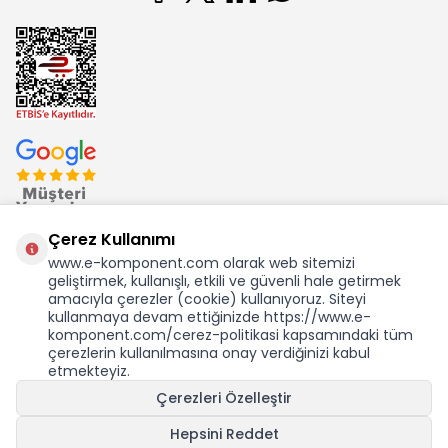
Çerez Kullanımı
www.e-komponent.com olarak web sitemizi
geliştirmek, kullanışlı, etkili ve güvenli hale getirmek
Ekom Elk. Elektronik San. ve Tic. A.Ş.'nin Tescilli Bir Markasıdır
amacıyla çerezler (cookie) kullanıyoruz. Siteyi
kullanmaya devam ettiğinizde https://www.e-
komponent.com/cerez-politikasi kapsamındaki tüm
çerezlerin kullanılmasına onay verdiğinizi kabul
etmekteyiz.
KDV Dahil Birim Fiyat
Çerezleri Özelleştir
360,50
TL
6,31 USD +KDV
Hepsini Reddet