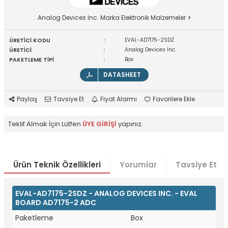
Analog Devices Inc. Marka Elektronik Malzemeler
ÜRETİCİ KODU
:
EVAL-AD7175-2SDZ
ÜRETİCİ
:
Analog Devices Inc.
PAKETLEME TİPİ
:
Box
DATASHEET
Paylaş
Tavsiye Et
Fiyat Alarmı
Favorilere Ekle
Teklif Almak İçin Lütfen
ÜYE GİRİŞİ
yapınız.
Ürün Teknik Özellikleri
Yorumlar
Tavsiye Et
EVAL-AD7175-2SDZ - ANALOG DEVICES INC. - EVAL
BOARD AD7175-2 ADC
Paketleme
Box