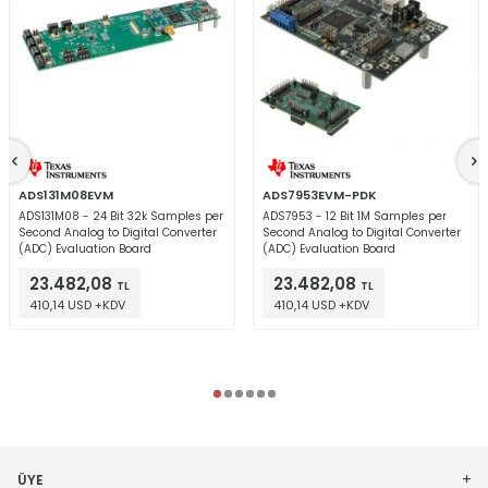
ADS131M08EVM
ADS7953EVM-PDK
ADS131M08 - 24 Bit 32k Samples per
ADS7953 - 12 Bit 1M Samples per
Second Analog to Digital Converter
Second Analog to Digital Converter
(ADC) Evaluation Board
(ADC) Evaluation Board
23.482,08
23.482,08
TL
TL
410,14 USD +KDV
410,14 USD +KDV
ÜYE