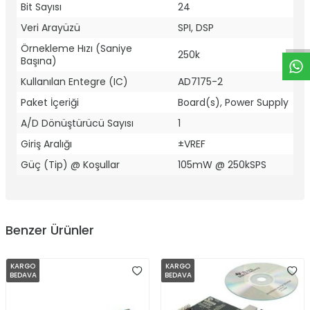
W
h
t
a
p
p
D
e
s
e
H
a
t
t
Bit Sayısı
24
Veri Arayüzü
SPI, DSP
Örnekleme Hızı (Saniye
250k
Başına)
Kullanılan Entegre (IC)
AD7175-2
Paket İçeriği
Board(s), Power Supply
A/D Dönüştürücü Sayısı
1
Giriş Aralığı
±VREF
Güç (Tip) @ Koşullar
105mW @ 250kSPS
Benzer Ürünler
KARGO
KARGO
BEDAVA
BEDAVA