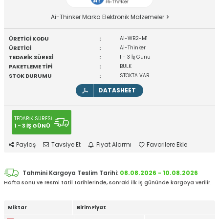
Ai-Thinker Marka Elektronik Malzemeler
ÜRETİCİ KODU
:
Ai-WB2-M1
ÜRETİCİ
:
Ai-Thinker
TEDARİK SÜRESİ
:
1 - 3 İş Günü
PAKETLEME TİPİ
:
BULK
STOK DURUMU
:
STOKTA VAR
DATASHEET
TEDARİK SÜRESİ
1 - 3 İŞ GÜNÜ
Paylaş
Tavsiye Et
Fiyat Alarmı
Favorilere Ekle
Tahmini Kargoya Teslim Tarihi:
08.08.2026 - 10.08.2026
Hafta sonu ve resmi tatil tarihlerinde, sonraki ilk iş gününde kargoya verilir.
Miktar
Birim Fiyat