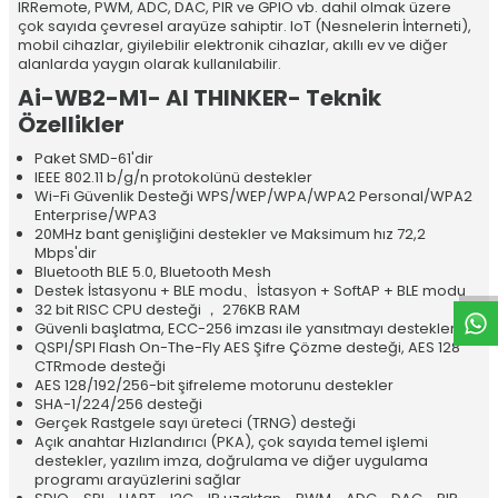
IRRemote, PWM, ADC, DAC, PIR ve GPIO vb. dahil olmak üzere
çok sayıda çevresel arayüze sahiptir. IoT (Nesnelerin İnterneti),
mobil cihazlar, giyilebilir elektronik cihazlar, akıllı ev ve diğer
alanlarda yaygın olarak kullanılabilir.
Ai-WB2-M1- AI THINKER- Teknik
Özellikler
Paket SMD-61'dir
IEEE 802.11 b/g/n protokolünü destekler
Wi-Fi Güvenlik Desteği WPS/WEP/WPA/WPA2 Personal/WPA2
W
h
t
a
p
p
D
e
s
e
H
a
t
t
Enterprise/WPA3
20MHz bant genişliğini destekler ve Maksimum hız 72,2
Mbps'dir
Bluetooth BLE 5.0, Bluetooth Mesh
Destek İstasyonu + BLE modu、İstasyon + SoftAP + BLE modu
32 bit RISC CPU desteği ， 276KB RAM
Güvenli başlatma, ECC-256 imzası ile yansıtmayı destekler
QSPI/SPI Flash On-The-Fly AES Şifre Çözme desteği, AES 128
CTRmode desteği
AES 128/192/256-bit şifreleme motorunu destekler
SHA-1/224/256 desteği
Gerçek Rastgele sayı üreteci (TRNG) desteği
Açık anahtar Hızlandırıcı (PKA), çok sayıda temel işlemi
destekler, yazılım imza, doğrulama ve diğer uygulama
programı arayüzlerini sağlar