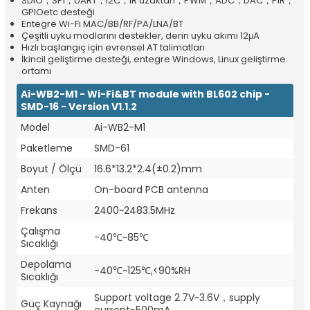
SDIO，SPI，UART，I2C，IR uzaktan，PWM，ADC，DAC，PIR，
GPIOetc desteği
Entegre Wi-Fi MAC/BB/RF/PA/LNA/BT
Çeşitli uyku modlarını destekler, derin uyku akımı 12μA
Hızlı başlangıç için evrensel AT talimatları
İkincil geliştirme desteği, entegre Windows, Linux geliştirme
ortamı
Ai-WB2-M1 - Wi-Fi&BT module with BL602 chip -
SMD-16 - Version V1.1.2
Model
Ai-WB2-M1
Paketleme
SMD-61
Boyut / Ölçü
16.6*13.2*2.4(±0.2)mm
Anten
On-board PCB antenna
Frekans
2400~2483.5MHz
Çalışma
-40℃~85℃
Sıcaklığı
Depolama
-40℃~125℃,<90%RH
Sıcaklığı
Support voltage 2.7V~3.6V，supply
Güç Kaynağı