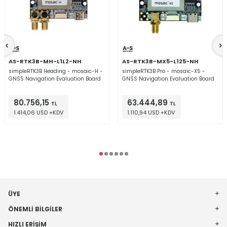
AS-RTK3B-MH-L1L2-NH
AS-RTK3B-MX5-L125-NH
simpleRTK3B Heading - mosaic-H -
simpleRTK3B Pro - mosaic-X5 -
GNSS Navigation Evaluation Board
GNSS Navigation Evaluation Board
80.756,15
63.444,89
TL
TL
1.414,06 USD +KDV
1.110,94 USD +KDV
ÜYE
ÖNEMLI BILGILER
HIZLI ERIŞIM