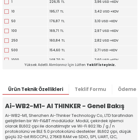
1
226,15 TL
3,96 USD +KDV
10
195,17 TL
3,42 USD +KDV
50
176,87 TL
3,10 USD +KDV
100
169,71 TL
2,97 USD +KDV
250
160,84 TL
2,82 USD +KDV
500
154,60 TL
2,71 USD +KDV
1000
148,70 TL
2,60 USD +KDV
Yüksek Adetli Alımlarınız İçin Lütfen
Teklif İsteyiniz.
5000
136,28 TL
2,39 USD +KDV
Ürün Teknik Özellikleri
Teklif Formu
Ödeme S
Ai-WB2-M1- AI THINKER - Genel Bakış
Ai-WB2-M1, Shenzhen Ai-Thinker Technology Co, LTD tarafından
geliştirilen bir Wi-Fi&BT modülüdür. Modül, çekirdek işlemci
olarak BL602 çipi ile donatılmıştır ve Wi-Fi 802.11b / g / n
protokolünü ve BLE 5.0 protokolünü destekler. BL602 çipi, düşük
güçlü 32-bit RISCCPU, 276KB RAM ve SDIO, SPI, UART, I2C,