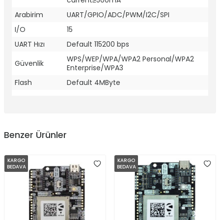
current≥500mA
Arabirim
UART/GPIO/ADC/PWM/I2C/SPI
I/O
15
UART Hızı
Default 115200 bps
WPS/WEP/WPA/WPA2 Personal/WPA2
Güvenlik
Enterprise/WPA3
Flash
Default 4MByte
Benzer Ürünler
KARGO
KARGO
BEDAVA
BEDAVA