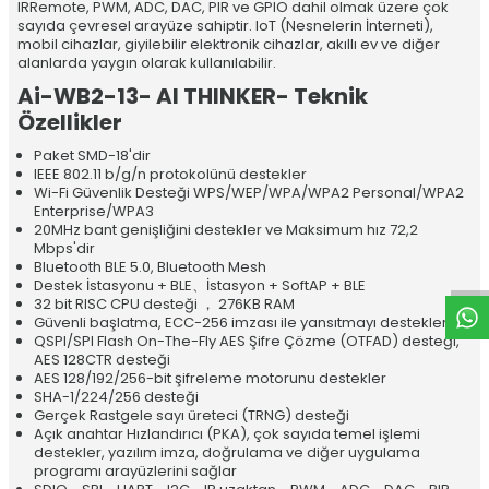
IRRemote, PWM, ADC, DAC, PIR ve GPIO dahil olmak üzere çok
sayıda çevresel arayüze sahiptir. IoT (Nesnelerin İnterneti),
mobil cihazlar, giyilebilir elektronik cihazlar, akıllı ev ve diğer
alanlarda yaygın olarak kullanılabilir.
Ai-WB2-13- AI THINKER- Teknik
Özellikler
Paket SMD-18'dir
IEEE 802.11 b/g/n protokolünü destekler
Wi-Fi Güvenlik Desteği WPS/WEP/WPA/WPA2 Personal/WPA2
W
h
t
a
p
p
D
e
s
e
H
a
t
t
Enterprise/WPA3
20MHz bant genişliğini destekler ve Maksimum hız 72,2
Mbps'dir
Bluetooth BLE 5.0, Bluetooth Mesh
Destek İstasyonu + BLE、İstasyon + SoftAP + BLE
32 bit RISC CPU desteği ， 276KB RAM
Güvenli başlatma, ECC-256 imzası ile yansıtmayı destekler
QSPI/SPI Flash On-The-Fly AES Şifre Çözme (OTFAD) desteği,
AES 128CTR desteği
AES 128/192/256-bit şifreleme motorunu destekler
SHA-1/224/256 desteği
Gerçek Rastgele sayı üreteci (TRNG) desteği
Açık anahtar Hızlandırıcı (PKA), çok sayıda temel işlemi
destekler, yazılım imza, doğrulama ve diğer uygulama
programı arayüzlerini sağlar