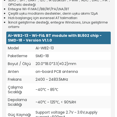
SDIO，SPI，UART，I2C，IR uzaktan，PWM，ADC，DAC，PIR，
GPIOetc desteği
Entegre Wi-Fi MAC/BB/RF/PA/LNA/BT
Çeşitli uyku modlarını destekler, derin uyku akımı 12μA
Hızlı başlangıç için evrensel AT talimatları
İkincil geliştirme desteği, entegre Windows, Linux geliştirme
ortamı
Ai-WB2-13 - Wi-Fi& BT module with BL602 chip -
SMD-18 - Version V1.1.0
Model
Ai-WB2-13
Paketleme
SMD-18
Boyut / Ölçü
20.0*18.0*3.1(±0.2)mm
Anten
on-board PCB antenna
Frekans
2400 ~ 2483.5MHz
Çalışma
-40℃ ~ 85℃
Sıcaklığı
Depolama
-40℃ ~ 125℃, < 90%RH
Sıcaklığı
Support voltage 2.7V ~ 3.6V,supply
Güç Kaynağı