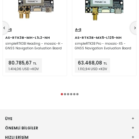
AS-RTK3B-MH-L1L2-NH
AS-RTK3B-MX5-L125-NH
simpleRTK3B Heading - mosaic-H -
simpleRTK3B Pro - mosaic-X5 -
GNSS Navigation Evaluation Board
GNSS Navigation Evaluation Board
80.785,67
63.468,08
TL
TL
1.414,06 USD +KDV
1.110,94 USD +KDV
ÜYE
ÖNEMLI BILGILER
HIZLI ERIŞIM