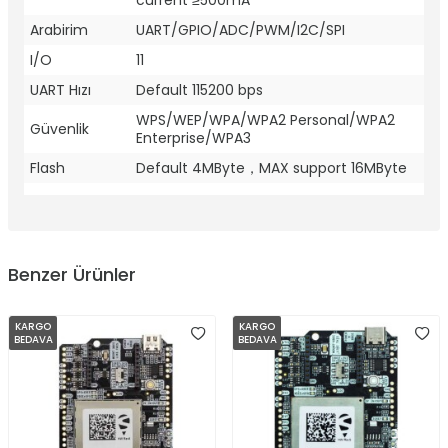
current ≥500mA
Arabirim
UART/GPIO/ADC/PWM/I2C/SPI
I/O
11
UART Hızı
Default 115200 bps
WPS/WEP/WPA/WPA2 Personal/WPA2
Güvenlik
Enterprise/WPA3
Flash
Default 4MByte，MAX support 16MByte
Benzer Ürünler
KARGO
KARGO
BEDAVA
BEDAVA