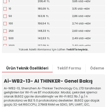
1
208,41 TL
3,65 USD +KDV
10
180,09 TL
3,15 USD +KDV
50
163,16 TL
2,86 USD +KDV
100
156,54 TL
2,74 USD +KDV
250
148,33 TL
2,60 USD +KDV
500
142,53 TL
2,49 USD +KDV
1000
137,09 TL
2,40 USD +KDV
Yüksek Adetli Alımlarınız İçin Lütfen
Teklif İsteyiniz.
5000
125,59 TL
2,20 USD +KDV
Ürün Teknik Özellikleri
Teklif Formu
Ödeme S
Ai-WB2-13- AI THINKER- Genel Bakış
Ai-WB2-13, Shenzhen Ai-Thinker Technology Co, LTD tarafından
geliştirilen bir Wi-Fi ve BT modülüdür. Modül, çekirdek işlemci
olarak BL602 çipi ile donatılmıştır ve Wi-Fi 802.11b / g / n
protokolünü ve BLE 5.0 protokolünü destekler. BL602 çipi düşük
güçlü 32-bit RISCCPU, 276KB RAM ve SDIO, SPI, UART, I2C,