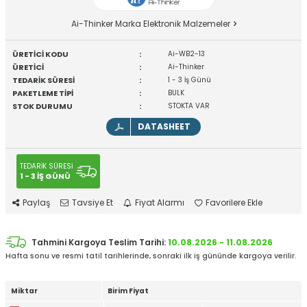
Ai-Thinker Marka Elektronik Malzemeler
ÜRETİCİ KODU
:
Ai-WB2-13
ÜRETİCİ
:
Ai-Thinker
TEDARİK SÜRESİ
:
1 - 3 İş Günü
PAKETLEME TİPİ
:
BULK
STOK DURUMU
:
STOKTA VAR
DATASHEET
TEDARİK SÜRESİ
1 - 3 İŞ GÜNÜ
Paylaş
Tavsiye Et
Fiyat Alarmı
Favorilere Ekle
Tahmini Kargoya Teslim Tarihi:
10.08.2026 - 11.08.2026
Hafta sonu ve resmi tatil tarihlerinde, sonraki ilk iş gününde kargoya verilir.
Miktar
Birim Fiyat