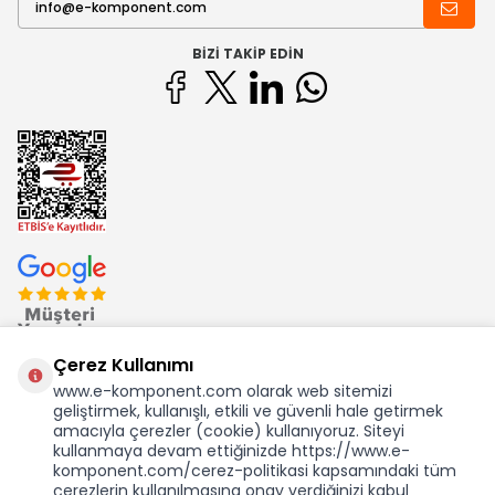
BIZI TAKIP EDIN
Çerez Kullanımı
www.e-komponent.com olarak web sitemizi
geliştirmek, kullanışlı, etkili ve güvenli hale getirmek
Ekom Elk. Elektronik San. ve Tic. A.Ş.'nin Tescilli Bir Markasıdır
amacıyla çerezler (cookie) kullanıyoruz. Siteyi
kullanmaya devam ettiğinizde https://www.e-
komponent.com/cerez-politikasi kapsamındaki tüm
çerezlerin kullanılmasına onay verdiğinizi kabul