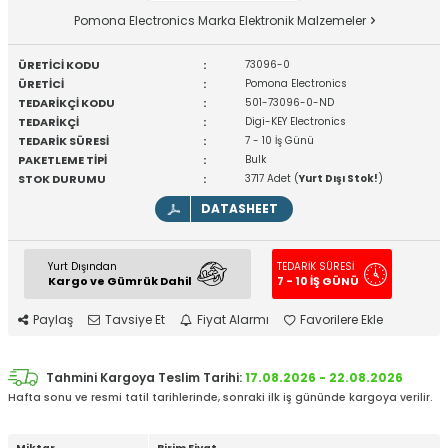
Pomona Electronics Marka Elektronik Malzemeler
ÜRETİCİ KODU
:
73096-0
ÜRETİCİ
:
Pomona Electronics
TEDARİKÇİ KODU
:
501-73096-0-ND
TEDARİKÇİ
:
Digi-KEY Electronics
TEDARİK SÜRESİ
:
7 - 10 İş Günü
PAKETLEME TİPİ
:
Bulk
STOK DURUMU
:
3717 Adet (
Yurt Dışı Stok!
)
DATASHEET
Yurt Dışından
TEDARİK SÜRESİ
Kargo ve Gümrük Dahil
7 - 10 İŞ GÜNÜ
Paylaş
Tavsiye Et
Fiyat Alarmı
Favorilere Ekle
Tahmini Kargoya Teslim Tarihi:
17.08.2026 - 22.08.2026
Hafta sonu ve resmi tatil tarihlerinde, sonraki ilk iş gününde kargoya verilir.