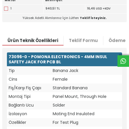
Miktar
Birim Fiyat
1
940,51 TL
16,46 USD +KDV
Yüksek Adetli Alımlarınız İçin Lütfen
Teklif İsteyiniz.
W
h
t
a
p
p
D
e
s
e
H
a
t
t
Ürün Teknik Özellikleri
Teklif Formu
Ödeme S
73096-0 - POMONA ELECTRONICS - 4MM INSUL
SAFETY JACK FOR PCB BL
Tip
Banana Jack
Cins
Female
Fiş/Karşı Fiş Çapı
Standard Banana
Montaj Tipi
Panel Mount, Through Hole
Bağlantı Ucu
Solder
İzolasyon
Mating End Insulated
Özellikler
For Test Plug