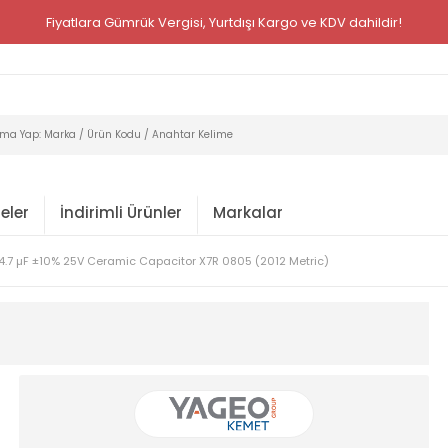
Fiyatlara Gümrük Vergisi, Yurtdışı Kargo ve KDV dahildir!
eler
İndirimli Ürünler
Markalar
4.7 µF ±10% 25V Ceramic Capacitor X7R 0805 (2012 Metric)