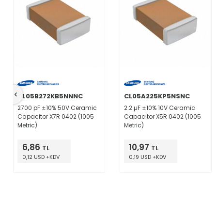
CL05B272KB5NNNC
CL05A225KP5NSNC
2700 pF ±10% 50V Ceramic
2.2 µF ±10% 10V Ceramic
Capacitor X7R 0402 (1005
Capacitor X5R 0402 (1005
Metric)
Metric)
6,86
10,97
TL
TL
0,12 USD +KDV
0,19 USD +KDV