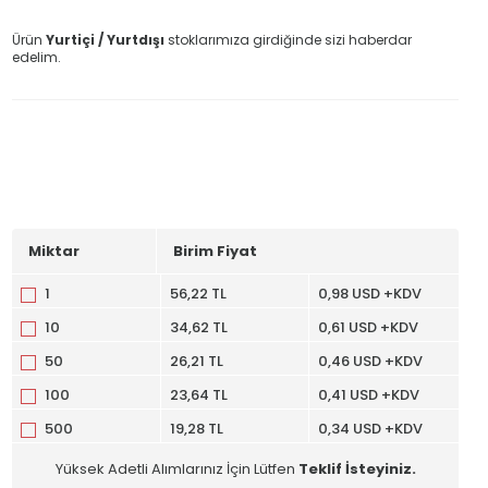
Ürün
Yurtiçi / Yurtdışı
stoklarımıza girdiğinde sizi haberdar
edelim.
Miktar
Birim Fiyat
1
56,22 TL
0,98 USD +KDV
10
34,62 TL
0,61 USD +KDV
50
26,21 TL
0,46 USD +KDV
100
23,64 TL
0,41 USD +KDV
500
19,28 TL
0,34 USD +KDV
Yüksek Adetli Alımlarınız İçin Lütfen
Teklif İsteyiniz.