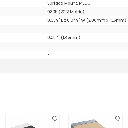
Surface Mount, MLCC
0805 (2012 Metric)
0.079" L x 0.049" W (2.00mm x 1.25mm)
-
0.057" (1.45mm)
-
-