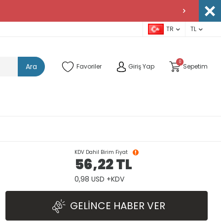
TR
TL
0
Ara
Favoriler
Giriş Yap
Sepetim
KDV Dahil Birim Fiyat
56,22
TL
0,98 USD +KDV
GELINCE HABER VER