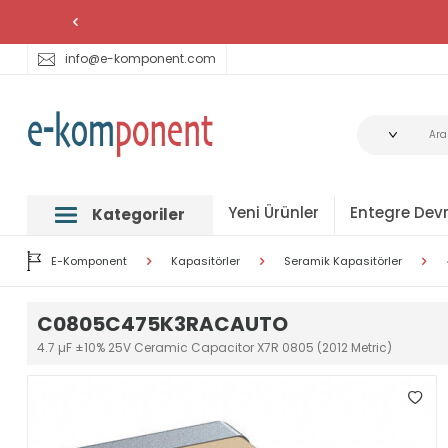
info@e-komponent.com
Yeni Ürünler
Entegre Devr
Kategoriler
E-Komponent
Kapasitörler
Seramik Kapasitörler
C0805C475K3RACAUTO
4.7 µF ±10% 25V Ceramic Capacitor X7R 0805 (2012 Metric)