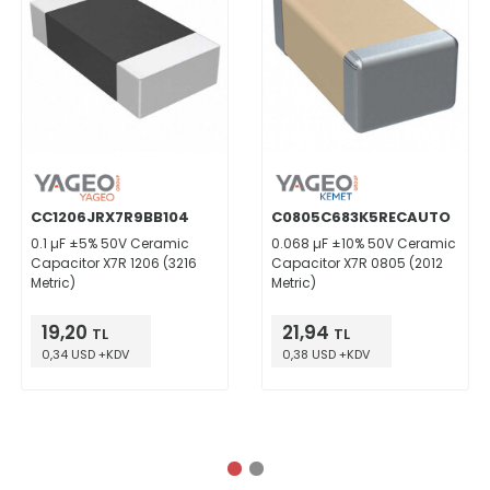
CC1206JRX7R9BB104
C0805C683K5RECAUTO
0.1 µF ±5% 50V Ceramic
0.068 µF ±10% 50V Ceramic
Capacitor X7R 1206 (3216
Capacitor X7R 0805 (2012
Metric)
Metric)
19,20
21,94
TL
TL
0,34 USD +KDV
0,38 USD +KDV