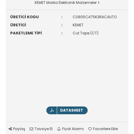
KEMET Marka Elektronik Malzemeler
ÜRETİCİ KODU
:
C0805C475K3RACAUTO
ÜRETİCİ
:
KEMET
PAKETLEME TİPİ
:
Cut Tape (CT)
DATASHEET
Paylaş
Tavsiye Et
Fiyat Alarmı
Favorilere Ekle