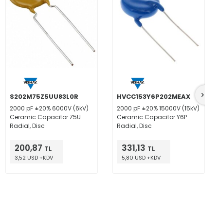
S202M75Z5UU83L0R
HVCC153Y6P202MEAX
2000 pF ±20% 6000V (6kV)
2000 pF ±20% 15000V (15kV)
Ceramic Capacitor Z5U
Ceramic Capacitor Y6P
Radial, Disc
Radial, Disc
200,87
331,13
TL
TL
3,52 USD +KDV
5,80 USD +KDV