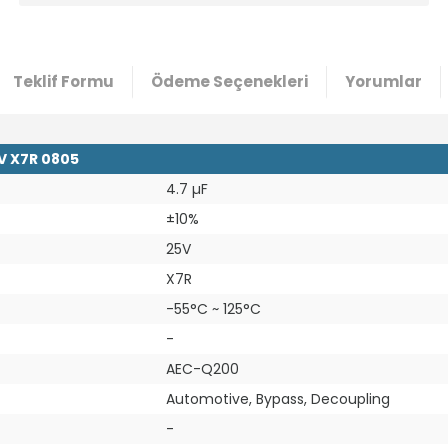
Teklif Formu
Ödeme Seçenekleri
Yorumlar
V X7R 0805
4.7 µF
±10%
25V
X7R
-55°C ~ 125°C
-
AEC-Q200
Automotive, Bypass, Decoupling
-