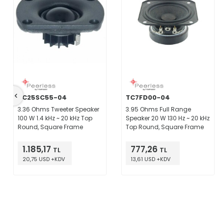
BC25SC55-04
TC7FD00-04
3.36 Ohms Tweeter Speaker
3.95 Ohms Full Range
100 W 1.4 kHz ~ 20 kHz Top
Speaker 20 W 130 Hz ~ 20 kHz
Round, Square Frame
Top Round, Square Frame
1.185,17
777,26
TL
TL
20,75 USD +KDV
13,61 USD +KDV