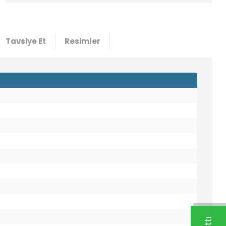
5100
89,47 TL
1,57 USD +KDV
Tavsiye Et
Resimler