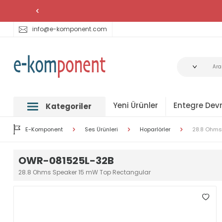
info@e-komponent.com
Yeni Ürünler
Entegre Devr
Kategoriler
E-Komponent
Ses Ürünleri
Hoparlörler
28.8 Ohms
OWR-081525L-32B
28.8 Ohms Speaker 15 mW Top Rectangular