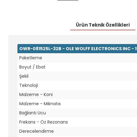
Ürün Teknik Özellikleri
OWR-081525L-32B - OLE WOLFF ELECTRONICS INC - 
Paketleme
Boyut / Ebat
Şekil
Teknoloji
Malzeme - Koni
Malzeme - Mıknatıs
Bağlantı Ucu
Frekans - Öz Rezonans
Derecelendirme