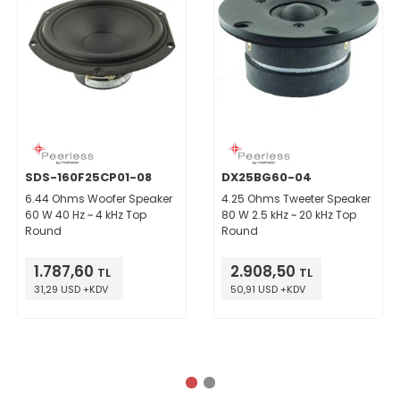
SDS-160F25CP01-08
DX25BG60-04
6.44 Ohms Woofer Speaker
4.25 Ohms Tweeter Speaker
60 W 40 Hz ~ 4 kHz Top
80 W 2.5 kHz ~ 20 kHz Top
Round
Round
1.787,60
2.908,50
TL
TL
31,29 USD +KDV
50,91 USD +KDV