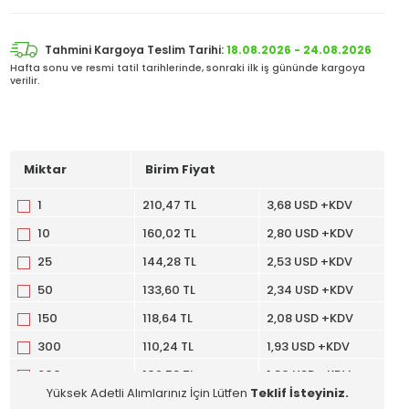
Tahmini Kargoya Teslim Tarihi:
18.08.2026 - 24.08.2026
Hafta sonu ve resmi tatil tarihlerinde, sonraki ilk iş gününde kargoya
verilir.
Miktar
Birim Fiyat
1
210,47 TL
3,68 USD +KDV
10
160,02 TL
2,80 USD +KDV
25
144,28 TL
2,53 USD +KDV
50
133,60 TL
2,34 USD +KDV
150
118,64 TL
2,08 USD +KDV
300
110,24 TL
1,93 USD +KDV
600
102,58 TL
1,80 USD +KDV
Yüksek Adetli Alımlarınız İçin Lütfen
Teklif İsteyiniz.
1050
96,88 TL
1,70 USD +KDV