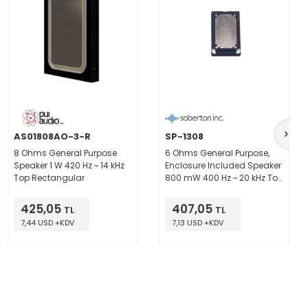
AS01808AO-3-R
SP-1308
8 Ohms General Purpose
6 Ohms General Purpose,
Speaker 1 W 420 Hz ~ 14 kHz
Enclosure Included Speaker
Top Rectangular
800 mW 400 Hz ~ 20 kHz Top
Oval, Rectangular Frame
425,05
407,05
TL
TL
7,44 USD +KDV
7,13 USD +KDV