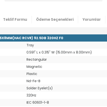
Teklif Formu
Ödeme Seçenekleri
Yorumlar
15X8MM(HAC RCVR) 92.5DB 320HZ F0
Tray
0.591" L x 0.315" W (15.00mm x 8.00mm)
Rectangular
Magnetic
Plastic
Nd-Fe-B
Solder Eyelet(s)
320Hz
IEC 60601-1-8