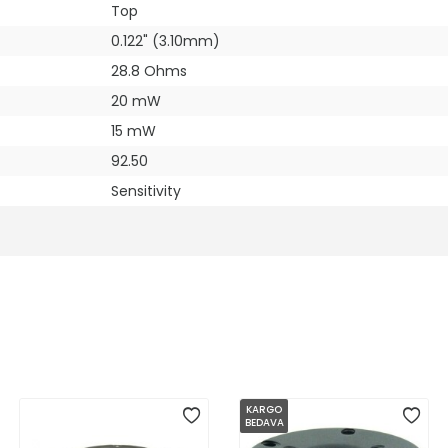
Top
0.122" (3.10mm)
28.8 Ohms
20 mW
15 mW
92.50
Sensitivity
KARGO
BEDAVA