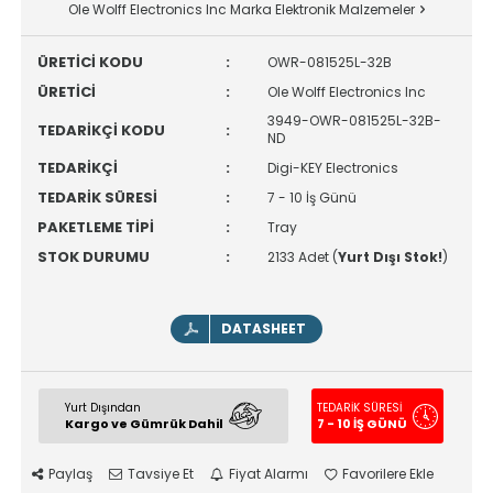
Ole Wolff Electronics Inc Marka Elektronik Malzemeler
ÜRETİCİ KODU
:
OWR-081525L-32B
ÜRETİCİ
:
Ole Wolff Electronics Inc
3949-OWR-081525L-32B-
TEDARİKÇİ KODU
:
ND
TEDARİKÇİ
:
Digi-KEY Electronics
TEDARİK SÜRESİ
:
7 - 10 İş Günü
PAKETLEME TİPİ
:
Tray
STOK DURUMU
:
2133 Adet (
Yurt Dışı Stok!
)
DATASHEET
Yurt Dışından
TEDARİK SÜRESİ
Kargo ve Gümrük Dahil
7 - 10 İŞ GÜNÜ
Paylaş
Tavsiye Et
Fiyat Alarmı
Favorilere Ekle