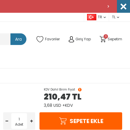
TR
TL
0
Ara
Favoriler
Giriş Yap
Sepetim
KDV Dahil Birim Fiyat
210,47
TL
3,68 USD +KDV
SEPETE EKLE
Adet