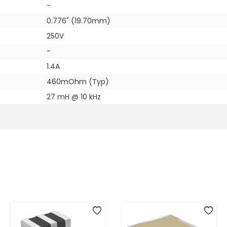
-
0.776" (19.70mm)
250V
-
1.4A
460mOhm (Typ)
27 mH @ 10 kHz