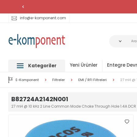
info@e-komponent.com
Yeni Ürünler
Entegre Devr
Kategoriler
E-Komponent
Filtreler
EMI / RFI Filtreleri
27 mH @ 
B82724A2142N001
27 mH @ 10 kHz 2 Line Common Mode Choke Through Hole 1.4A DC