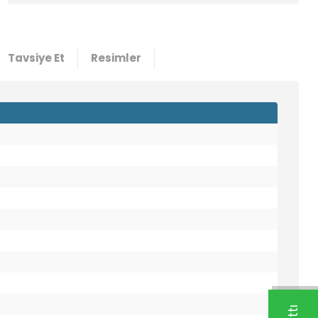
2700
137,85 TL
2,41 USD +KDV
Tavsiye Et
Resimler