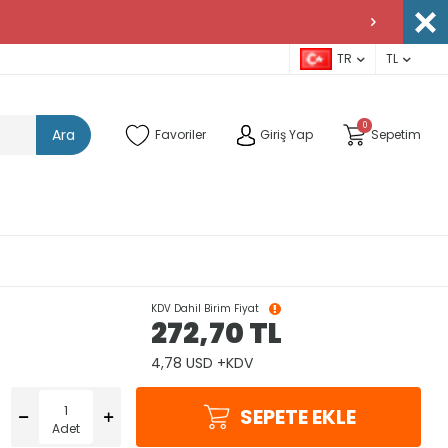
TR
TL
0
Ara
Favoriler
Giriş Yap
Sepetim
KDV Dahil Birim Fiyat
272,70
TL
4,78 USD +KDV
SEPETE EKLE
Adet