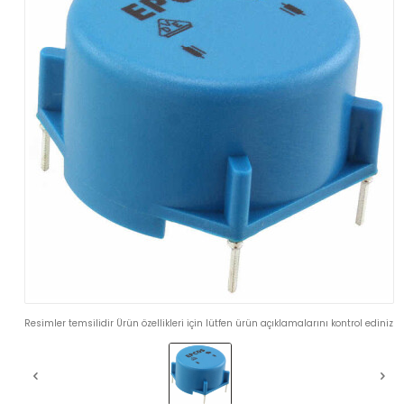
Resimler temsilidir Ürün özellikleri için lütfen ürün açıklamalarını kontrol ediniz