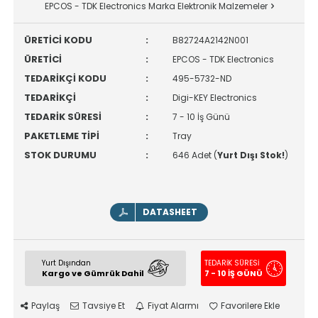
EPCOS - TDK Electronics Marka Elektronik Malzemeler
ÜRETİCİ KODU
:
B82724A2142N001
ÜRETİCİ
:
EPCOS - TDK Electronics
TEDARİKÇİ KODU
:
495-5732-ND
TEDARİKÇİ
:
Digi-KEY Electronics
TEDARİK SÜRESİ
:
7 - 10 İş Günü
PAKETLEME TİPİ
:
Tray
STOK DURUMU
:
646 Adet (
Yurt Dışı Stok!
)
DATASHEET
Yurt Dışından
TEDARİK SÜRESİ
Kargo ve Gümrük Dahil
7 - 10 İŞ GÜNÜ
Paylaş
Tavsiye Et
Fiyat Alarmı
Favorilere Ekle