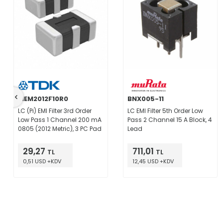
MEM2012F10R0
BNX005-11
LC (Pi) EMI Filter 3rd Order
LC EMI Filter 5th Order Low
Low Pass 1 Channel 200 mA
Pass 2 Channel 15 A Block, 4
0805 (2012 Metric), 3 PC Pad
Lead
29,27
711,01
TL
TL
0,51 USD +KDV
12,45 USD +KDV