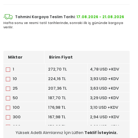
Tahmini Kargoya Teslim Tarihi:
17.08.2026 - 21.08.2026
Hafta sonu ve resmi tatil tarihlerinde, sonraki ilk iş gününde kargoya
verilir.
Miktar
Birim Fiyat
1
272,70 TL
4,78 USD +KDV
10
224,16 TL
3,93 USD +KDV
25
207,36 TL
3,63 USD +KDV
50
187,70 TL
3,29 USD +KDV
100
176,98 TL
3,10 USD +KDV
300
167,98 TL
2,94 USD +KDV
600
152,08 TL
2,66 USD +KDV
Yüksek Adetli Alımlarınız İçin Lütfen
Teklif İsteyiniz.
1200
143,44 TL
2,51 USD +KDV