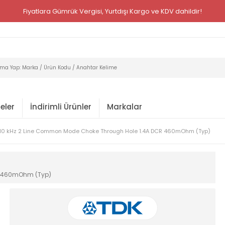
Fiyatlara Gümrük Vergisi, Yurtdışı Kargo ve KDV dahildir!
eler
İndirimli Ürünler
Markalar
10 kHz 2 Line Common Mode Choke Through Hole 1.4A DCR 460mOhm (Typ)
R 460mOhm (Typ)