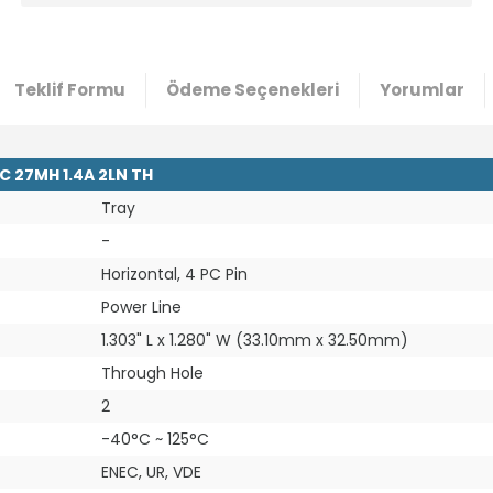
Teklif Formu
Ödeme Seçenekleri
Yorumlar
 27MH 1.4A 2LN TH
Tray
-
Horizontal, 4 PC Pin
Power Line
1.303" L x 1.280" W (33.10mm x 32.50mm)
Through Hole
2
-40°C ~ 125°C
ENEC, UR, VDE