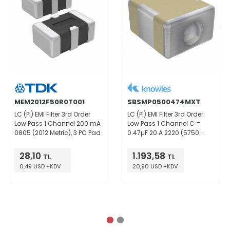
MEM2012F50R0T001
SBSMP0500474MXT
LC (Pi) EMI Filter 3rd Order
LC (Pi) EMI Filter 3rd Order
Low Pass 1 Channel 200 mA
Low Pass 1 Channel C =
0805 (2012 Metric), 3 PC Pad
0.47µF 20 A 2220 (5750
Metric), 3 PC Pad
28,10
1.193,58
TL
TL
0,49 USD +KDV
20,90 USD +KDV