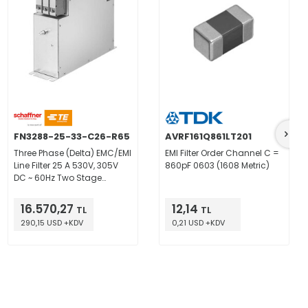
FN3288-25-33-C26-R65
AVRF161Q861LT201
Three Phase (Delta) EMC/EMI
EMI Filter Order Channel C =
Line Filter 25 A 530V, 305V
860pF 0603 (1608 Metric)
DC ~ 60Hz Two Stage
Terminal Block
16.570,27
12,14
TL
TL
290,15 USD +KDV
0,21 USD +KDV