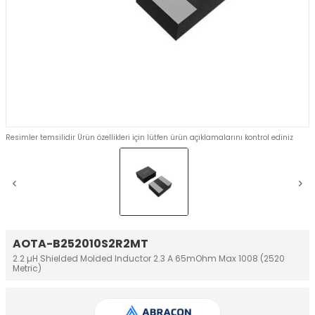
Resimler temsilidir Ürün özellikleri için lütfen ürün açıklamalarını kontrol ediniz
AOTA-B252010S2R2MT
2.2 µH Shielded Molded Inductor 2.3 A 65mOhm Max 1008 (2520
Metric)