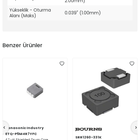
2.00mm)
Yükseklik - Oturma
0.039" (1.00mm)
Alanı (Maks)
Benzer Ürünler
Panasonic Industry
ETQ-P5M4R7YFC
SRR1260-331K
4.7 µH Shielded Drum Core,