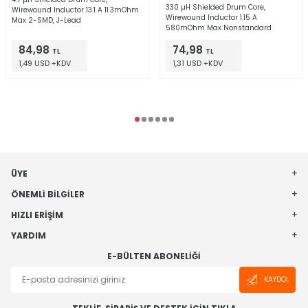
330 µH Shielded Drum Core,
Wirewound Inductor 13.1 A 11.3mOhm
Wirewound Inductor 1.15 A
Max 2-SMD, J-Lead
580mOhm Max Nonstandard
84,98
74,98
TL
TL
1,49 USD +KDV
1,31 USD +KDV
ÜYE
ÖNEMLI BILGILER
HIZLI ERIŞIM
YARDIM
E-BÜLTEN ABONELIĞI
KAYDOL