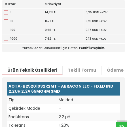
Miktar
Birim Fiyat
1
14,28 TL
0,25 USD +KDV
10
11,71 TL
0,21 USD +KDV
100
9,65 TL
0,17 USD +KDV
1000
7,62 TL
0,13 USD +KDV
Yüksek Adetli Alımlarınız İçin Lütfen
Teklif İsteyiniz.
Ürün Teknik Özellikleri
Teklif Formu
Ödeme S
AOTA-B252010S2R2MT - ABRACON LLC - FIXED IND
2.2UH 2.3A 65MOHM SMD
W
h
t
a
p
p
D
e
s
e
H
a
t
t
Tip
Molded
Çekirdek Madde
-
Endüktans
2.2 µH
Tolerans
±20%