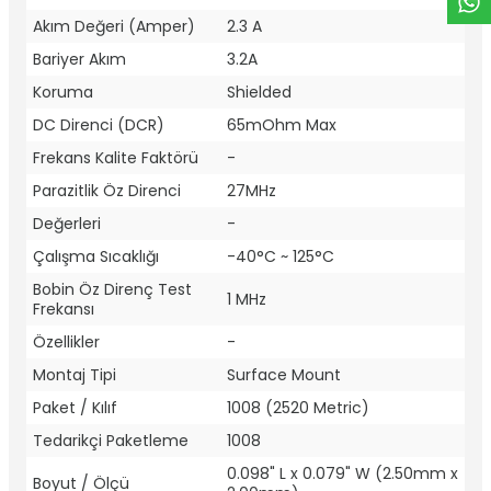
Akım Değeri (Amper)
2.3 A
Bariyer Akım
3.2A
Koruma
Shielded
DC Direnci (DCR)
65mOhm Max
Frekans Kalite Faktörü
-
Parazitlik Öz Direnci
27MHz
Değerleri
-
Çalışma Sıcaklığı
-40°C ~ 125°C
Bobin Öz Direnç Test
1 MHz
Frekansı
Özellikler
-
Montaj Tipi
Surface Mount
Paket / Kılıf
1008 (2520 Metric)
Tedarikçi Paketleme
1008
0.098" L x 0.079" W (2.50mm x
Boyut / Ölçü