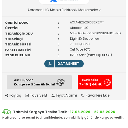
Abracon LLC Marka Elektronik Malzemeler
ÜRETİCİ KODU
:
AOTA-B252010S2R2MT
ÜRETİCİ
:
Abracon LLC
TEDARİKÇİ KODU
:
535-AOTA-B252010S2R2MTCT-ND
TEDARİKÇİ
:
Digi-KEY Electronics
TEDARİK SÜRESİ
:
7 - 10 İş Günü
PAKETLEME TİPİ
:
Cut Tape (CT)
STOK DURUMU
:
15397 Adet (
Yurt Dışı Stok!
)
DATASHEET
Yurt Dışından
TEDARİK SÜRESİ
Kargo ve Gümrük Dahil
7 - 10 İŞ GÜNÜ
Paylaş
Tavsiye Et
Fiyat Alarmı
Favorilere Ekle
Tahmini Kargoya Teslim Tarihi:
17.08.2026 - 22.08.2026
Hafta sonu ve resmi tatil tarihlerinde, sonraki ilk iş gününde kargoya verilir.