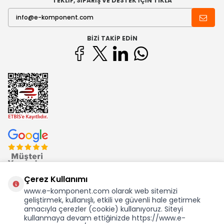
TEKLİF, SİPARİŞ VE DESTEK İÇİN TIKLA
BIZI TAKIP EDIN
Çerez Kullanımı
www.e-komponent.com olarak web sitemizi
geliştirmek, kullanışlı, etkili ve güvenli hale getirmek
Ekom Elk. Elektronik San. ve Tic. A.Ş.'nin Tescilli Bir Markasıdır
amacıyla çerezler (cookie) kullanıyoruz. Siteyi
kullanmaya devam ettiğinizde https://www.e-