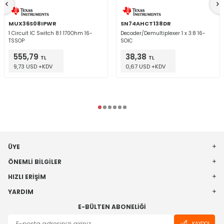
MUX36S08IPWR
SN74AHCT138DR
1 Circuit IC Switch 8:1 170Ohm 16-
Decoder/Demultiplexer 1 x 3:8 16-
TSSOP
SOIC
555,79
38,38
TL
TL
9,73 USD +KDV
0,67 USD +KDV
ÜYE
ÖNEMLI BILGILER
HIZLI ERIŞIM
YARDIM
E-BÜLTEN ABONELIĞI
KAYDOL