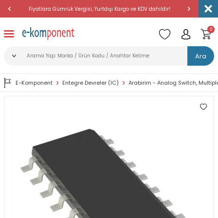
Fiyatlara Gümrük Vergisi, Yurtdışı Kargo ve KDV dahildir!
Amerika'dan 
0
Ara
E-Komponent
Entegre Devreler (IC)
Arabirim - Analog Switch, Multipl