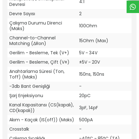
4:1
Devresi
Devre Sayısı
2
Çalışma Durumu Direnci
100Ohm
(Maks)
Channel-to-Channel
15Ohm (Max)
Matching (ΔRon)
Gerilim - Besleme, Tek (V+)
5V ~ 34V
Gerilim - Besleme, Çift (V±)
±5V ~ 20V
Anahtarlama Süresi (Ton,
150ns, 150ns
Toff) (Maks)
-3db Bant Genişliği
-
Şarj Enjeksiyonu
20pC
Kanal Kapasitansı (CS(kapalı),
3pF, 14pF
CD(kapalı))
Akım - Kaçak (IS(off)) (Maks)
500pA
Crosstalk
-
Çalışma Sıcaklığı
-40°C ~ 85°C (TA)