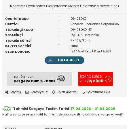
Renesas Electronics Corporation Marka Elektronik Malzemeler
ÜRETİCİ KODU
:
DG409DYZ
ÜRETİCİ
:
Renesas Electronics Corporation
TEDARİKÇİ KODU
:
DG409DYZ-ND
TEDARİKÇİ
:
Digi-KEY Electronics
TEDARİK SÜRESİ
:
7 - 10 İş Günü
PAKETLEME TİPİ
:
Tube
STOK DURUMU
:
1247 Adet (
Yurt Dışı Stok!
)
DATASHEET
Yurt Dışından
TEDARİK SÜRESİ
Kargo ve Gümrük Dahil
7 - 10 İŞ GÜNÜ
Paylaş
Tavsiye Et
Fiyat Alarmı
Favorilere Ekle
Tahmini Kargoya Teslim Tarihi:
17.08.2026 - 21.08.2026
Hafta sonu ve resmi tatil tarihlerinde, sonraki ilk iş gününde kargoya verilir.