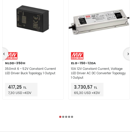
NLDD-350H
ELG-150-12DA
350mA 6 ~ 52V Constant Current
10A 12V Constant Current, Voltage
LED Driver Buck Topology 1 Output
LED Driver AC DC Converter Topology
1 Output
417,25
3.730,57
TL
TL
7,30 USD +KDV
65,30 USD +KDV