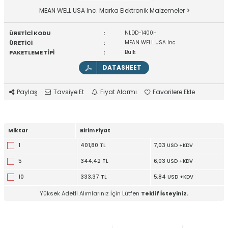
MEAN WELL USA Inc. Marka Elektronik Malzemeler
ÜRETİCİ KODU
:
NLDD-1400H
ÜRETİCİ
:
MEAN WELL USA Inc.
PAKETLEME TİPİ
:
Bulk
DATASHEET
Paylaş
Tavsiye Et
Fiyat Alarmı
Favorilere Ekle
Miktar
Birim Fiyat
1
401,80 TL
7,03 USD +KDV
5
344,42 TL
6,03 USD +KDV
10
333,37 TL
5,84 USD +KDV
Yüksek Adetli Alımlarınız İçin Lütfen
Teklif İsteyiniz.