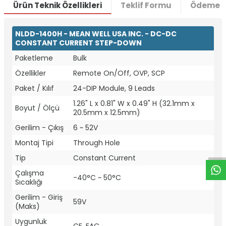
Ürün Teknik Özellikleri
Teklif Formu
Ödeme S
NLDD-1400H - MEAN WELL USA INC. - DC-DC
CONSTANT CURRENT STEP-DOWN
Paketleme
Bulk
Özellikler
Remote On/Off, OVP, SCP
Paket / Kılıf
24-DIP Module, 9 Leads
1.26" L x 0.81" W x 0.49" H (32.1mm x
Boyut / Ölçü
20.5mm x 12.5mm)
W
h
t
a
p
p
D
e
s
e
H
a
t
t
Gerilim - Çıkış
6 ~ 52V
Montaj Tipi
Through Hole
Tip
Constant Current
Çalışma
-40°C ~ 50°C
Sıcaklığı
Gerilim - Giriş
59V
(Maks)
Uygunluk