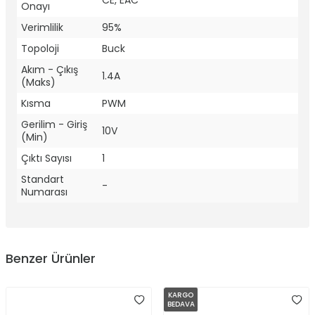
CE, EAC
Onayı
Verimlilik
95%
Topoloji
Buck
Akım - Çıkış
1.4A
(Maks)
Kısma
PWM
Gerilim - Giriş
10V
(Min)
Çıktı Sayısı
1
Standart
-
Numarası
Benzer Ürünler
KARGO
BEDAVA