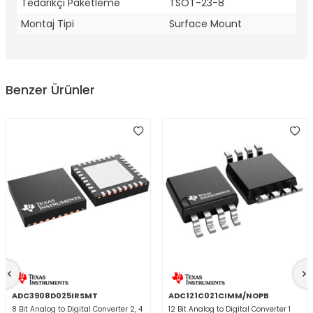
Tedarikçi Paketleme
TSOT-23-8
Montaj Tipi
Surface Mount
Benzer Ürünler
ADC3908D025IRSMT
ADC121C021CIMM/NOPB
8 Bit Analog to Digital Converter 2, 4
12 Bit Analog to Digital Converter 1