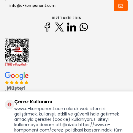
BIZI TAKIP EDIN
Çerez Kullanımı
www.e-komponent.com olarak web sitemizi
geliştirmek, kullanışlı, etkili ve güvenli hale getirmek
Ekom Elk. Elektronik San. ve Tic. A.Ş.'nin Tescilli Bir Markasıdır
amacıyla çerezler (cookie) kullanıyoruz. Siteyi
kullanmaya devam ettiğinizde https://www.e-
komponent.com/cerez-politikasi kapsamındaki tüm