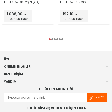
Input 2 SAR 32-VQFN (4x4)
Input 1 SAR 8-VSSOP
1.086,90
192,10
TL
TL
19,03 USD +KDV
3,36 USD +KDV
ÜYE
ÖNEMLI BILGILER
HIZLI ERIŞIM
YARDIM
E-BÜLTEN ABONELIĞI
KAYDOL
TEKLİF, SİPARİŞ VE DESTEK İÇİN TIKLA