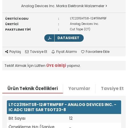
Analog Devices Inc. Marka Elektronik Malzemeler
ÜRETİCİ KODU
:
LTC2315HTS8-12#TRMPBF
ÜRETİCİ
:
Analog Devices Inc.
PAKETLEME TİPİ
:
Cut Tape (CT)
DATASHEET
Paylaş
Tavsiye Et
Fiyat Alarmı
Favorilere Ekle
Teklif Almak İçin Lütfen
ÜYE GİRİŞİ
yapınız.
Ürün Teknik Özellikleri
Yorumlar
Tavsiye Et
LTC2315HTS8-12#TRMPBF - ANALOG DEVICES INC. -
IC ADC 12BIT SAR TSOT23-8
Bit Sayısı
12
Örnekleme Hızı (Saniye