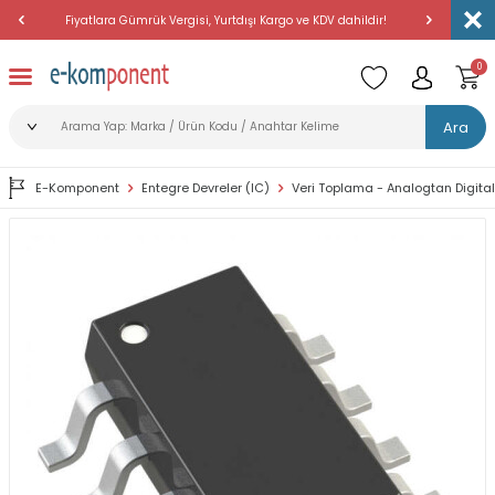
Fiyatlara Gümrük Vergisi, Yurtdışı Kargo ve KDV dahildir!
Amerika'dan 
0
Ara
E-Komponent
Entegre Devreler (IC)
Veri Toplama - Analogtan Digita