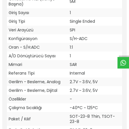
5M
Başına)
Giriş Sayısı
1
Giriş Tipi
Single Ended
Veri Arayüzü
SPI
W
h
t
a
p
p
D
e
s
e
H
a
t
t
Konfigürasyon
S/H-ADC
Oran - S/H:ADC
1:1
A/D Dönüştürücü Sayısı
1
Mimari
SAR
Referans Tipi
Internal
Gerilim - Besleme, Analog
2.7V ~ 3.6V, 5V
Gerilim - Besleme, Dijital
2.7V ~ 3.6V, 5V
Özellikler
-
Çalışma Sıcaklığı
-40°C ~ 125°C
SOT-23-8 Thin, TSOT-
Paket / Kılıf
23-8