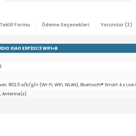
Teklif Formu
Ödeme Seçenekleri
Yorumlar (3)
UDIO XIAO ESP32C3 WIFI+B
3
ver; 802.11 a/b/g/n (Wi-Fi, WiFi, WLAN), Bluetooth® Smart 4.x Low
, Antenna(s)