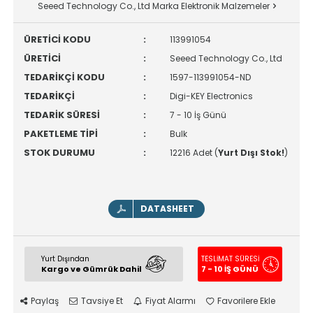
Seeed Technology Co., Ltd Marka Elektronik Malzemeler
ÜRETİCİ KODU
:
113991054
ÜRETİCİ
:
Seeed Technology Co., Ltd
TEDARİKÇİ KODU
:
1597-113991054-ND
TEDARİKÇİ
:
Digi-KEY Electronics
TEDARİK SÜRESİ
:
7 - 10 İş Günü
PAKETLEME TİPİ
:
Bulk
STOK DURUMU
:
12216 Adet (
Yurt Dışı Stok!
)
DATASHEET
Yurt Dışından
TESLİMAT SÜRESİ
Kargo ve Gümrük Dahil
7 - 10 İŞ GÜNÜ
Paylaş
Tavsiye Et
Fiyat Alarmı
Favorilere Ekle