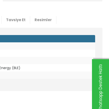
Tavsiye Et
Resimler
Whatsapp Destek Hattı
 Energy (BLE)