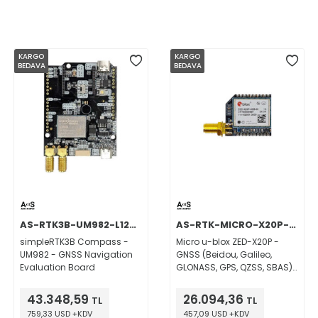
KARGO
KARGO
BEDAVA
BEDAVA
AS-RTK3B-UM982-L125-NH
AS-RTK-MICRO-X20P-SMATH
simpleRTK3B Compass -
Micro u-blox ZED-X20P -
UM982 - GNSS Navigation
GNSS (Beidou, Galileo,
Evaluation Board
GLONASS, GPS, QZSS, SBAS)
Navigation Evaluation
Board
43.348,59
26.094,36
TL
TL
759,33 USD +KDV
457,09 USD +KDV