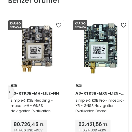
Benzer Ürünler
KARGO
KARGO
BEDAVA
BEDAVA
AS-RTK3B-MH-L1L2-NH
AS-RTK3B-MX5-L125-NH
simpleRTK3B Heading -
simpleRTK3B Pro - mosaic-
mosaic-H - GNSS
X5 - GNSS Navigation
Navigation Evaluation
Evaluation Board
Board
80.726,45
63.421,56
TL
TL
1.414,06 USD +KDV
1.110,94 USD +KDV