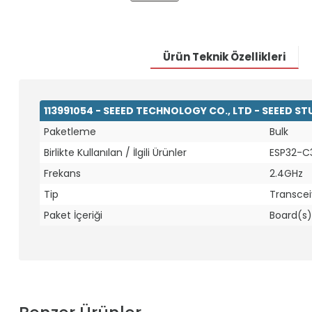
Ürün Teknik Özellikleri
113991054 - SEEED TECHNOLOGY CO., LTD - SEEED ST
Paketleme
Bulk
Birlikte Kullanılan / İlgili Ürünler
ESP32-C
Frekans
2.4GHz
Tip
Transcei
Paket İçeriği
Board(s)