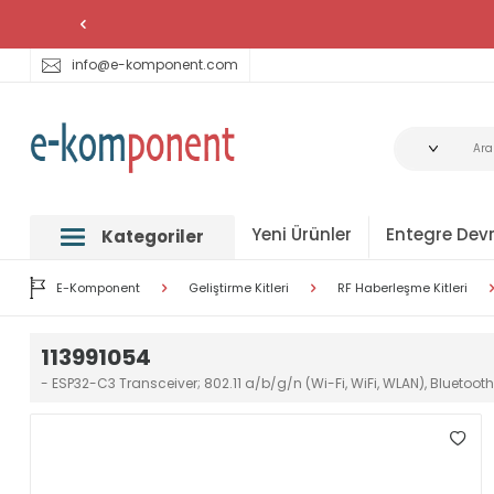
info@e-komponent.com
Yeni Ürünler
Entegre Devr
Kategoriler
E-Komponent
Geliştirme Kitleri
RF Haberleşme Kitleri
113991054
- ESP32-C3 Transceiver; 802.11 a/b/g/n (Wi-Fi, WiFi, WLAN), Bluetoo