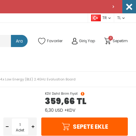
TR
TL
0
Ara
Favoriler
Giriş Yap
Sepetim
 4.x Low Energy (BLE) 2.4GHz Evaluation Board
KDV Dahil Birim Fiyat
359,66
TL
6,30 USD +KDV
SEPETE EKLE
Adet