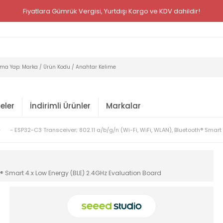
Fiyatlara Gümrük Vergisi, Yurtdışı Kargo ve KDV dahildir!
eler
İndirimli Ürünler
Markalar
- ESP32-C3 Transceiver; 802.11 a/b/g/n (Wi-Fi, WiFi, WLAN), Bluetooth® Smart
th® Smart 4.x Low Energy (BLE) 2.4GHz Evaluation Board