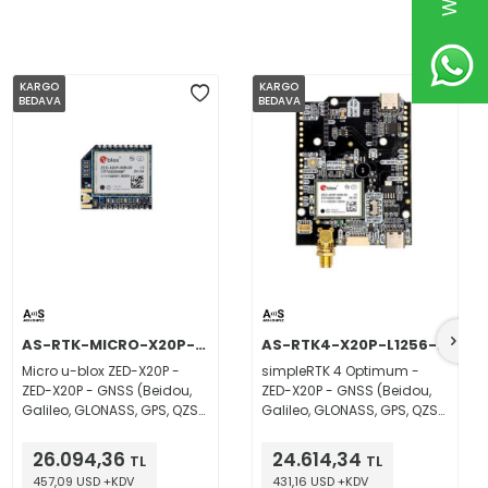
KARGO
KARGO
BEDAVA
BEDAVA
AS-RTK-MICRO-X20P-UFLTH
AS-RTK4-X20P-L1256-NH
Micro u-blox ZED-X20P -
simpleRTK 4 Optimum -
ZED-X20P - GNSS (Beidou,
ZED-X20P - GNSS (Beidou,
Galileo, GLONASS, GPS, QZSS,
Galileo, GLONASS, GPS, QZSS,
SBAS) Navigation
SBAS) Navigation
Evaluation Board
Evaluation Board
26.094,36
24.614,34
TL
TL
457,09 USD +KDV
431,16 USD +KDV