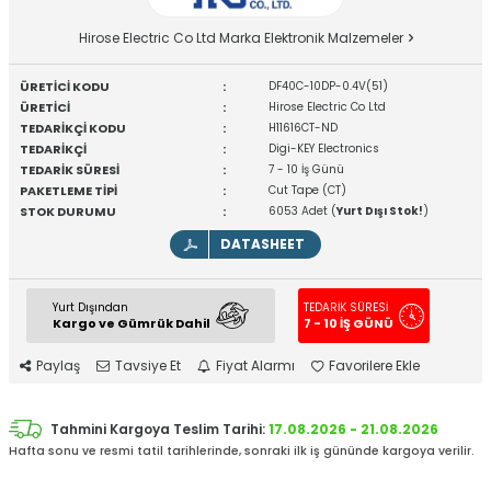
Hirose Electric Co Ltd Marka Elektronik Malzemeler
ÜRETİCİ KODU
:
DF40C-10DP-0.4V(51)
ÜRETİCİ
:
Hirose Electric Co Ltd
TEDARİKÇİ KODU
:
H11616CT-ND
TEDARİKÇİ
:
Digi-KEY Electronics
TEDARİK SÜRESİ
:
7 - 10 İş Günü
PAKETLEME TİPİ
:
Cut Tape (CT)
STOK DURUMU
:
6053 Adet (
Yurt Dışı Stok!
)
DATASHEET
Yurt Dışından
TEDARİK SÜRESİ
Kargo ve Gümrük Dahil
7 - 10 İŞ GÜNÜ
Paylaş
Tavsiye Et
Fiyat Alarmı
Favorilere Ekle
Tahmini Kargoya Teslim Tarihi:
17.08.2026 - 21.08.2026
Hafta sonu ve resmi tatil tarihlerinde, sonraki ilk iş gününde kargoya verilir.