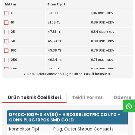
Miktar
Birim Fiyat
1
60,31 TL
1,06 USD +KDV
10
51,06 TL
0,89 USD +KDV
25
47,81 TL
0,84 USD +KDV
50
45,53 TL
0,80 USD +KDV
100
43,36 TL
0,76 USD +KDV
250
40,64 TL
0,71 USD +KDV
500
38,69 TL
0,68 USD +KDV
Yüksek Adetli Alımlarınız İçin Lütfen
Teklif İsteyiniz.
W
h
t
a
p
p
D
e
s
e
H
a
t
t
1000
36,85 TL
0,65 USD +KDV
2500
34,54 TL
0,60 USD +KDV
Ürün Teknik Özellikleri
Teklif Formu
Ödeme S
DF40C-10DP-0.4V(51) - HIROSE ELECTRIC CO LTD -
CONN PLUG 10POS SMD GOLD
Konnektör Tipi
Plug, Outer Shroud Contacts