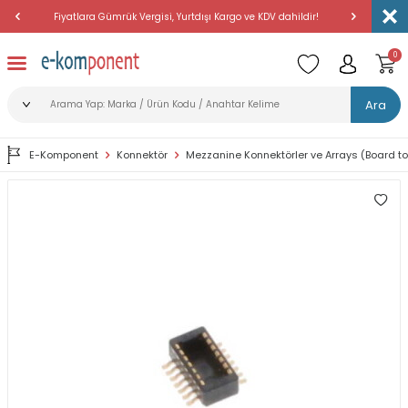
Fiyatlara Gümrük Vergisi, Yurtdışı Kargo ve KDV dahildir!
Amerika'dan 
0
Ara
E-Komponent
Konnektör
Mezzanine Konnektörler ve Arrays (Board t