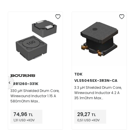
TDK
VLS5045EX-3R3N-CA
SRR1260-331K
3.3 µH Shielded Drum Core,
330 µH Shielded Drum Core,
Wirewound Inductor 4.2 A
Wirewound Inductor 1.15 A
35.1mOhm Max
580mOhm Max
Nonstandard
Nonstandard
74,96
29,27
TL
TL
1,31 USD +KDV
0,51 USD +KDV