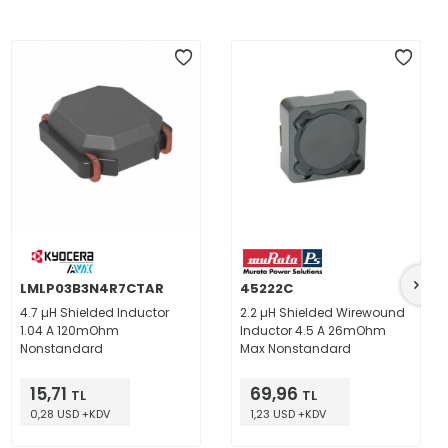
LMLP03B3N4R7CTAR
45222C
4.7 µH Shielded Inductor
2.2 µH Shielded Wirewound
1.04 A 120mOhm
Inductor 4.5 A 26mOhm
Nonstandard
Max Nonstandard
15,71
69,96
TL
TL
0,28 USD +KDV
1,23 USD +KDV