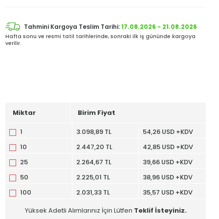
Tahmini Kargoya Teslim Tarihi:
17.08.2026 - 21.08.2026
Hafta sonu ve resmi tatil tarihlerinde, sonraki ilk iş gününde kargoya
verilir.
Miktar
Birim Fiyat
1
3.098,89 TL
54,26 USD +KDV
10
2.447,20 TL
42,85 USD +KDV
25
2.264,67 TL
39,66 USD +KDV
50
2.225,01 TL
38,96 USD +KDV
100
2.031,33 TL
35,57 USD +KDV
Yüksek Adetli Alımlarınız İçin Lütfen
Teklif İsteyiniz.