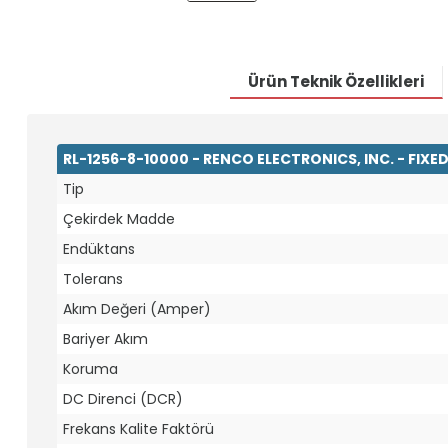
Ürün Teknik Özellikleri
RL-1256-8-10000 - RENCO ELECTRONICS, INC. - FIX
Tip
Çekirdek Madde
Endüktans
Tolerans
Akım Değeri (Amper)
Bariyer Akım
Koruma
DC Direnci (DCR)
Frekans Kalite Faktörü