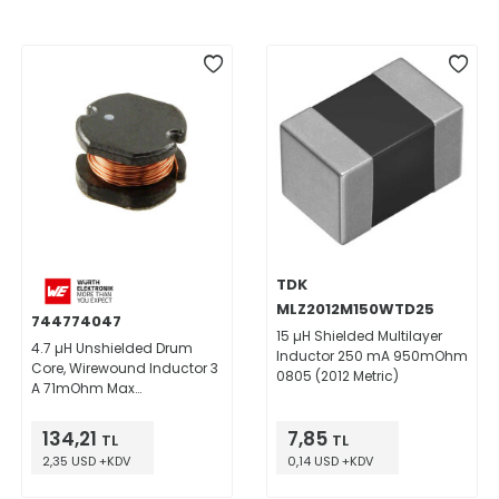
TDK
MLZ2012M150WTD25
744774047
15 µH Shielded Multilayer
4.7 µH Unshielded Drum
Inductor 250 mA 950mOhm
Core, Wirewound Inductor 3
0805 (2012 Metric)
A 71mOhm Max
Nonstandard
134,21
7,85
TL
TL
2,35 USD +KDV
0,14 USD +KDV