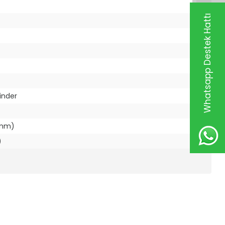
Whatsapp Destek Hattı
linder
6mm)
)