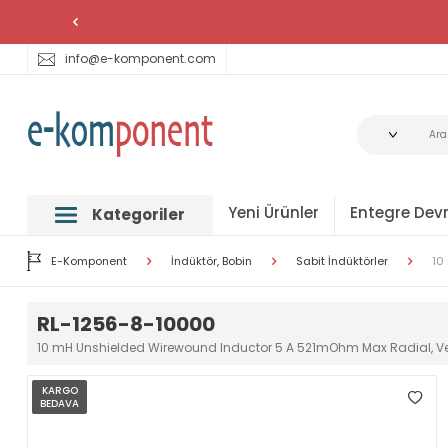
info@e-komponent.com
Yeni Ürünler
Entegre Devr
Kategoriler
E-Komponent
İndüktör, Bobin
Sabit İndüktörler
10
RL-1256-8-10000
10 mH Unshielded Wirewound Inductor 5 A 521mOhm Max Radial, Ver
KARGO
BEDAVA