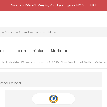
Fiyatlara Gümrük Vergisi, Yurtdışı Kargo ve KDV dahildir!
eler
İndirimli Ürünler
Markalar
 mH Unshielded Wirewound Inductor 5 A 521mOhm Max Radial, Vertical Cylinder
tical Cylinder