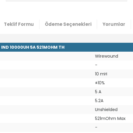
Teklif Formu
Ödeme Seçenekleri
Yorumlar
ED IND 10000UH 5A 521MOHM TH
Wirewound
-
10 mH
±10%
5 A
5.2A
Unshielded
521mOhm Max
-