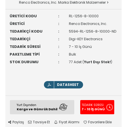
Renco Electronics, Inc. Marka Elektronik Malzemeler
ÜRETİCİ KODU
:
RL-1256-8-10000
ÜRETİCİ
:
Renco Electronics, Inc.
TEDARİKÇİ KODU
:
5594-RL-1256-8-10000-ND
TEDARİKÇİ
:
Digi-KEY Electronics
TEDARİK SÜRESİ
:
7 - 10 İş Günü
PAKETLEME TİPİ
:
Bulk
STOK DURUMU
:
77 Adet (
Yurt Dışı Stok!
)
DATASHEET
Yurt Dışından
TEDARİK SÜRESİ
Kargo ve Gümrük Dahil
7 - 10 İŞ GÜNÜ
Paylaş
Tavsiye Et
Fiyat Alarmı
Favorilere Ekle