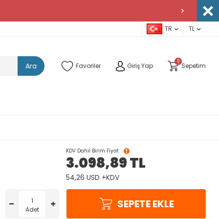
TR
TL
0
Ara
Favoriler
Giriş Yap
Sepetim
KDV Dahil Birim Fiyat
3.098,89
TL
54,26 USD +KDV
SEPETE EKLE
Adet