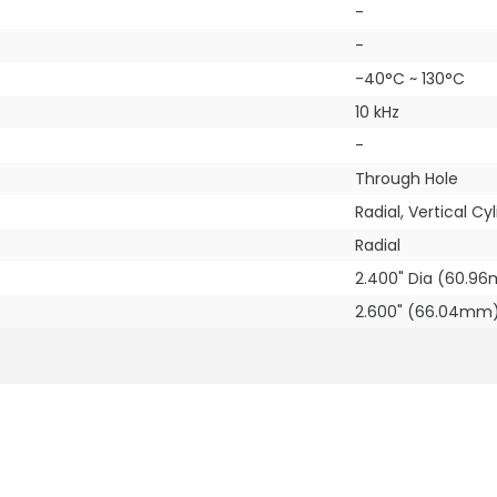
-
-
-40°C ~ 130°C
10 kHz
-
Through Hole
Radial, Vertical Cy
Radial
2.400" Dia (60.9
2.600" (66.04mm