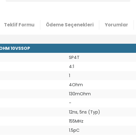
Teklif Formu
Ödeme Seçenekleri
Yorumlar
4OHM 10VSSOP
SP4T
4:1
1
4Ohm
130mOhm
-
12ns, 5ns (Typ)
155MHz
1.5pC