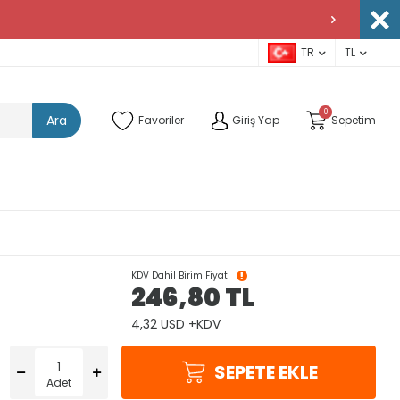
TR
TL
0
Ara
Favoriler
Giriş Yap
Sepetim
KDV Dahil Birim Fiyat
246,80
TL
4,32 USD +KDV
SEPETE EKLE
Adet