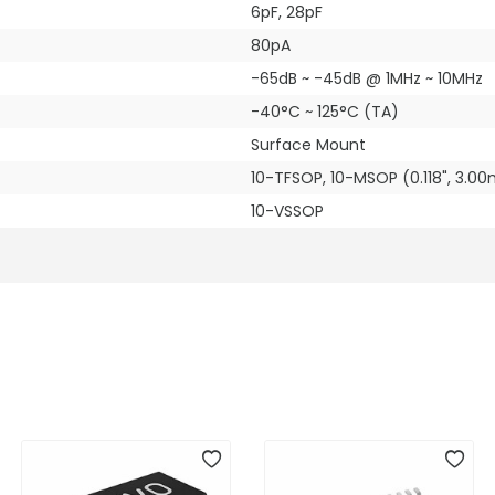
6pF, 28pF
80pA
-65dB ~ -45dB @ 1MHz ~ 10MHz
-40°C ~ 125°C (TA)
Surface Mount
10-TFSOP, 10-MSOP (0.118", 3.
10-VSSOP