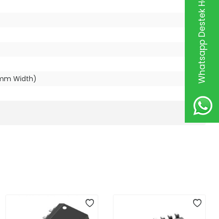
Whatsapp Destek Hattı
00mm Width)