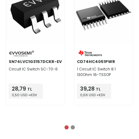
SN74LVC1G3157DCKR-EV
CD74HC4051PWR
Circuit IC Switch SC-70-6
1 Circuit IC Switch 8:1
130Ohm 16-TSSOP
28,79
39,28
TL
TL
0,50 USD +KDV
0,69 USD +KDV