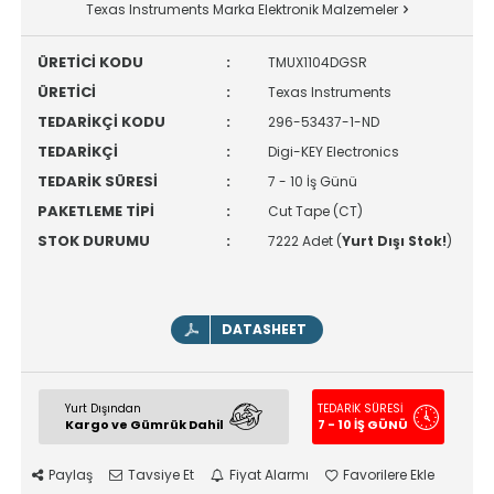
Texas Instruments Marka Elektronik Malzemeler
ÜRETİCİ KODU
:
TMUX1104DGSR
ÜRETİCİ
:
Texas Instruments
TEDARİKÇİ KODU
:
296-53437-1-ND
TEDARİKÇİ
:
Digi-KEY Electronics
TEDARİK SÜRESİ
:
7 - 10 İş Günü
PAKETLEME TİPİ
:
Cut Tape (CT)
STOK DURUMU
:
7222 Adet (
Yurt Dışı Stok!
)
DATASHEET
Yurt Dışından
TEDARİK SÜRESİ
Kargo ve Gümrük Dahil
7 - 10 İŞ GÜNÜ
Paylaş
Tavsiye Et
Fiyat Alarmı
Favorilere Ekle