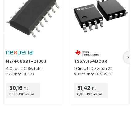
HEF4066BT-Q100J
TS5A3154DCUR
4 Circuit IC Switch 1:1
1 Circuit IC Switch 2:1
155Ohm 14-SO
900mOhm 8-VSSOP
30,16
51,42
TL
TL
0,53 USD +KDV
0,90 USD +KDV