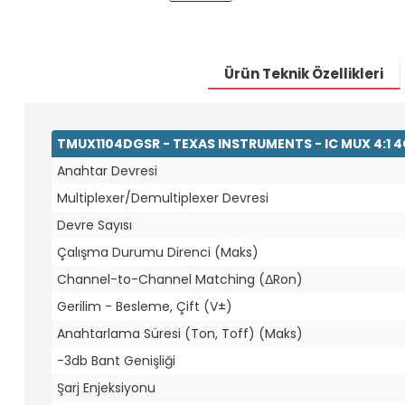
Ürün Teknik Özellikleri
TMUX1104DGSR - TEXAS INSTRUMENTS - IC MUX 4:1 
Anahtar Devresi
Multiplexer/Demultiplexer Devresi
Devre Sayısı
Çalışma Durumu Direnci (Maks)
Channel-to-Channel Matching (ΔRon)
Gerilim - Besleme, Çift (V±)
Anahtarlama Süresi (Ton, Toff) (Maks)
-3db Bant Genişliği
Şarj Enjeksiyonu