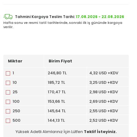
Tahmini Kargoya Teslim Tarihi:
17.08.2026 - 22.08.2026
Hafta sonu ve resmi tatil tarihlerinde, sonraki ilk iş gününde kargoya
verilir.
Miktar
Birim Fiyat
1
246,80 TL
4,32 USD +KDV
10
185,72 TL
3,25 USD +KDV
25
170,47 TL
2,98 USD +KDV
100
153,66 TL
2,69 USD +KDV
250
145,64 TL
2,55 USD +KDV
500
144,13 TL
2,52 USD +KDV
Yüksek Adetli Alımlarınız İçin Lütfen
Teklif İsteyiniz.