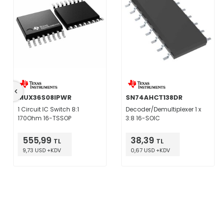
MUX36S08IPWR
SN74AHCT138DR
1 Circuit IC Switch 8:1
Decoder/Demultiplexer 1 x
170Ohm 16-TSSOP
3:8 16-SOIC
555,99
38,39
TL
TL
9,73 USD +KDV
0,67 USD +KDV