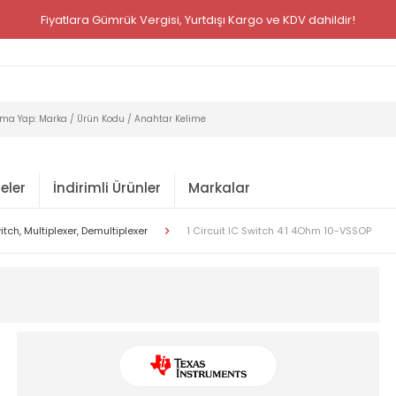
Fiyatlara Gümrük Vergisi, Yurtdışı Kargo ve KDV dahildir!
eler
İndirimli Ürünler
Markalar
tch, Multiplexer, Demultiplexer
1 Circuit IC Switch 4:1 4Ohm 10-VSSOP