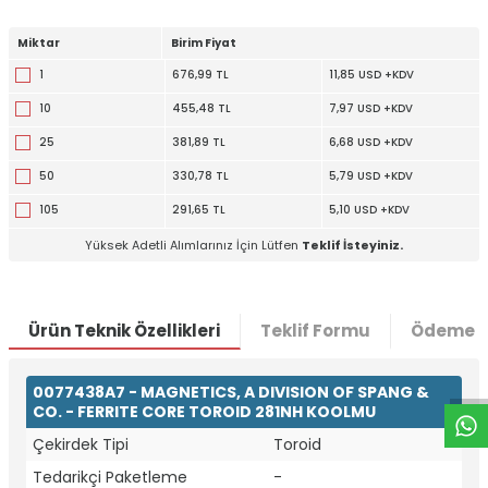
Miktar
Birim Fiyat
1
676,99 TL
11,85 USD +KDV
10
455,48 TL
7,97 USD +KDV
25
381,89 TL
6,68 USD +KDV
50
330,78 TL
5,79 USD +KDV
105
291,65 TL
5,10 USD +KDV
Yüksek Adetli Alımlarınız İçin Lütfen
Teklif İsteyiniz.
W
h
t
a
p
p
D
e
s
e
H
a
t
t
Ürün Teknik Özellikleri
Teklif Formu
Ödeme S
0077438A7 - MAGNETICS, A DIVISION OF SPANG &
CO. - FERRITE CORE TOROID 281NH KOOLMU
Çekirdek Tipi
Toroid
Tedarikçi Paketleme
-