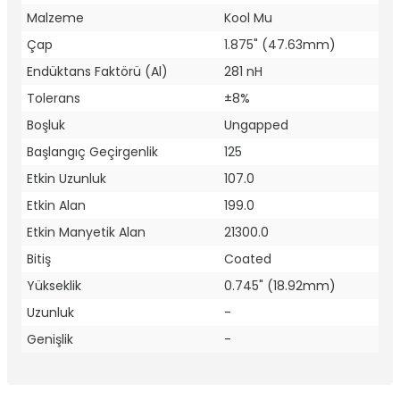
Malzeme
Kool Mu
Çap
1.875" (47.63mm)
Endüktans Faktörü (Al)
281 nH
Tolerans
±8%
Boşluk
Ungapped
Başlangıç Geçirgenlik
125
Etkin Uzunluk
107.0
Etkin Alan
199.0
Etkin Manyetik Alan
21300.0
Bitiş
Coated
Yükseklik
0.745" (18.92mm)
Uzunluk
-
Genişlik
-