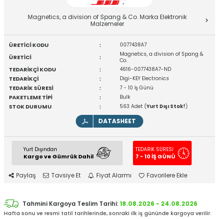
Magnetics, a division of Spang & Co. Marka Elektronik
Malzemeler
ÜRETİCİ KODU
:
0077438A7
Magnetics, a division of Spang &
ÜRETİCİ
:
Co.
TEDARİKÇİ KODU
:
4616-0077438A7-ND
TEDARİKÇİ
:
Digi-KEY Electronics
TEDARİK SÜRESİ
:
7 - 10 İş Günü
PAKETLEME TİPİ
:
Bulk
STOK DURUMU
:
563 Adet (
Yurt Dışı Stok!
)
DATASHEET
Yurt Dışından
TEDARİK SÜRESİ
Kargo ve Gümrük Dahil
7 - 10 İŞ GÜNÜ
Paylaş
Tavsiye Et
Fiyat Alarmı
Favorilere Ekle
Tahmini Kargoya Teslim Tarihi:
18.08.2026 - 24.08.2026
Hafta sonu ve resmi tatil tarihlerinde, sonraki ilk iş gününde kargoya verilir.