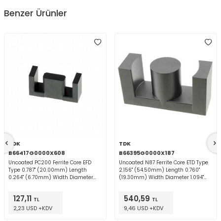
Benzer Ürünler
TDK
TDK
B66417G0000X608
B66395G0000X187
Uncoated PC200 Ferrite Core EFD
Uncoated N87 Ferrite Core ETD Type
Type 0.787" (20.00mm) Length
2.156" (54.50mm) Length 0.760"
0.264" (6.70mm) Width Diameter
(19.30mm) Width Diameter 1.094"
0.394" (10.00mm) Height
(27.80mm) Height
127,11
540,59
TL
TL
2,23 USD +KDV
9,46 USD +KDV