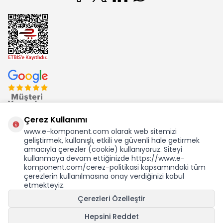
Çerez Kullanımı
www.e-komponent.com olarak web sitemizi
geliştirmek, kullanışlı, etkili ve güvenli hale getirmek
Ekom Elk. Elektronik San. ve Tic. A.Ş.'nin Tescilli Bir Markasıdır
amacıyla çerezler (cookie) kullanıyoruz. Siteyi
kullanmaya devam ettiğinizde https://www.e-
komponent.com/cerez-politikasi kapsamındaki tüm
çerezlerin kullanılmasına onay verdiğinizi kabul
etmekteyiz.
KDV Dahil Birim Fiyat
Çerezleri Özelleştir
676,99
TL
11,85 USD +KDV
Hepsini Reddet