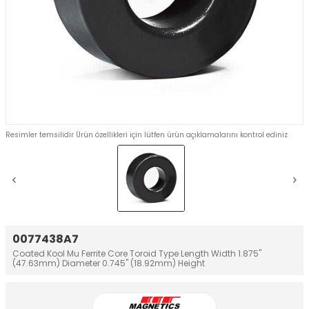
Resimler temsilidir Ürün özellikleri için lütfen ürün açıklamalarını kontrol ediniz
0077438A7
Coated Kool Mu Ferrite Core Toroid Type Length Width 1.875"
(47.63mm) Diameter 0.745" (18.92mm) Height