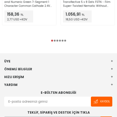
and Numeric Green 7-Segment 1
Transflective 5 x 8 Dots FSTN - Film
Character Common Cathode 2.4V
Super-Twisted Nematic Without
20mA 0.500" H x 0.372" W x 0.252" D
Backlight Parallel, 8-Bit, SPI
158,36
1.056,91
(12.60mm x 9.45mm x 6.40mm) 10-
55.00mm x 27.94mm x 2.00mm
TL
TL
DIP (0.300", 7.62mm)
2,77 USD +KDV
18,50 USD +KDV
ÜYE
ÖNEMLI BILGILER
HIZLI ERIŞIM
YARDIM
E-BÜLTEN ABONELIĞI
KAYDOL
TEKLİF, SİPARİŞ VE DESTEK İÇİN TIKLA