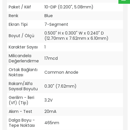
Paket / Kılıf
10-DIP (0.200", 5.08mm)
Renk
Blue
Ekran Tipi
7-Segment
0.500" H x 0.300" W x 0.240" D
Boyut / Ölçü
(12.70mm x 7.62mm x 6.10mm)
Karakter Sayısı
1
Milicandela
17mcd
Değerlendirme
Ortak Bağlantı
Common Anode
Noktası
Rakam/Alfa
0.30" (7.62mm)
Sayısal Boyutu
Gerilim - İleri
3.2V
(Vf) (Tip)
Akım - Test
20mA
Dalga Boyu -
465nm
Tepe Noktası