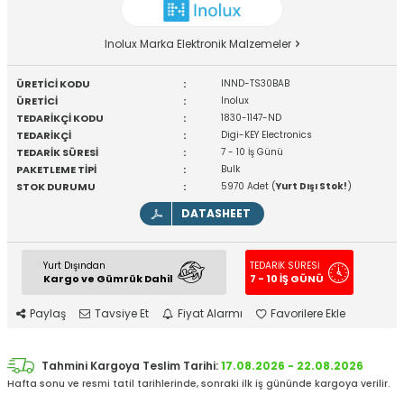
Inolux Marka Elektronik Malzemeler
ÜRETİCİ KODU
:
INND-TS30BAB
ÜRETİCİ
:
Inolux
TEDARİKÇİ KODU
:
1830-1147-ND
TEDARİKÇİ
:
Digi-KEY Electronics
TEDARİK SÜRESİ
:
7 - 10 İş Günü
PAKETLEME TİPİ
:
Bulk
STOK DURUMU
:
5970 Adet (
Yurt Dışı Stok!
)
DATASHEET
Yurt Dışından
TEDARİK SÜRESİ
Kargo ve Gümrük Dahil
7 - 10 İŞ GÜNÜ
Paylaş
Tavsiye Et
Fiyat Alarmı
Favorilere Ekle
Tahmini Kargoya Teslim Tarihi:
17.08.2026 - 22.08.2026
Hafta sonu ve resmi tatil tarihlerinde, sonraki ilk iş gününde kargoya verilir.