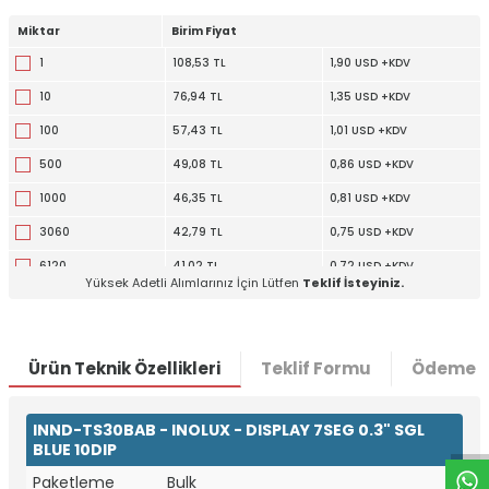
Miktar
Birim Fiyat
1
108,53 TL
1,90 USD +KDV
10
76,94 TL
1,35 USD +KDV
100
57,43 TL
1,01 USD +KDV
500
49,08 TL
0,86 USD +KDV
1000
46,35 TL
0,81 USD +KDV
3060
42,79 TL
0,75 USD +KDV
6120
41,02 TL
0,72 USD +KDV
Yüksek Adetli Alımlarınız İçin Lütfen
Teklif İsteyiniz.
12240
39,53 TL
0,69 USD +KDV
Ürün Teknik Özellikleri
Teklif Formu
Ödeme S
W
h
t
a
p
p
D
e
s
e
H
a
t
t
INND-TS30BAB - INOLUX - DISPLAY 7SEG 0.3" SGL
BLUE 10DIP
Paketleme
Bulk