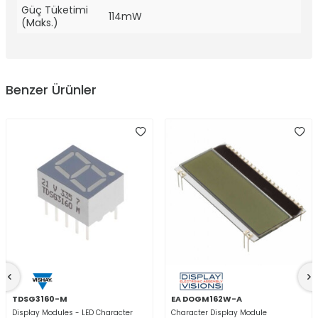
Güç Tüketimi
114mW
(Maks.)
Benzer Ürünler
TDSG3160-M
EA DOGM162W-A
Display Modules - LED Character
Character Display Module