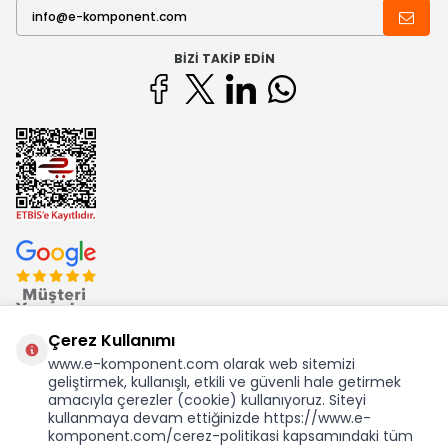
BIZI TAKIP EDIN
Çerez Kullanımı
www.e-komponent.com olarak web sitemizi
geliştirmek, kullanışlı, etkili ve güvenli hale getirmek
Ekom Elk. Elektronik San. ve Tic. A.Ş.'nin Tescilli Bir Markasıdır
amacıyla çerezler (cookie) kullanıyoruz. Siteyi
kullanmaya devam ettiğinizde https://www.e-
komponent.com/cerez-politikasi kapsamındaki tüm