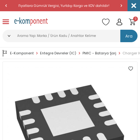
Fiyatlara Gümrük Vergisi, Yurtdışı Kargo ve KDV dahildir!
Amerika'dan 
0
Ara
E-Komponent
Entegre Devreler (IC)
PMIC - Batarya Şarj
Charger I