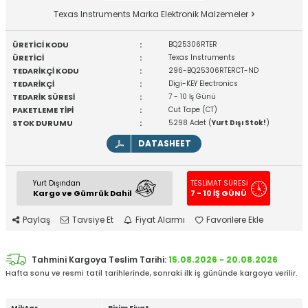
Texas Instruments Marka Elektronik Malzemeler
ÜRETİCİ KODU
:
BQ25306RTER
ÜRETİCİ
:
Texas Instruments
TEDARİKÇİ KODU
:
296-BQ25306RTERCT-ND
TEDARİKÇİ
:
Digi-KEY Electronics
TEDARİK SÜRESİ
:
7 - 10 İş Günü
PAKETLEME TİPİ
:
Cut Tape (CT)
STOK DURUMU
:
5298 Adet (
Yurt Dışı Stok!
)
DATASHEET
Yurt Dışından
TESLİMAT SÜRESİ
Kargo ve Gümrük Dahil
7 - 10 İŞ GÜNÜ
Paylaş
Tavsiye Et
Fiyat Alarmı
Favorilere Ekle
Tahmini Kargoya Teslim Tarihi:
15.08.2026 - 20.08.2026
Hafta sonu ve resmi tatil tarihlerinde, sonraki ilk iş gününde kargoya verilir.