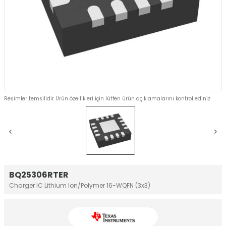
Resimler temsilidir Ürün özellikleri için lütfen ürün açıklamalarını kontrol ediniz
BQ25306RTER
Charger IC Lithium Ion/Polymer 16-WQFN (3x3)