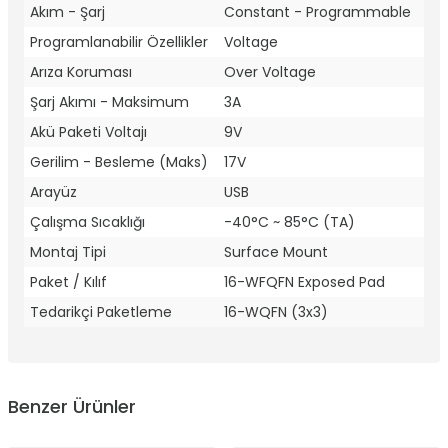
Akım - Şarj
Constant - Programmable
Programlanabilir Özellikler
Voltage
Arıza Koruması
Over Voltage
Şarj Akımı - Maksimum
3A
Akü Paketi Voltajı
9V
Gerilim - Besleme (Maks)
17V
Arayüz
USB
Çalışma Sıcaklığı
-40°C ~ 85°C (TA)
Montaj Tipi
Surface Mount
Paket / Kılıf
16-WFQFN Exposed Pad
Tedarikçi Paketleme
16-WQFN (3x3)
Benzer Ürünler