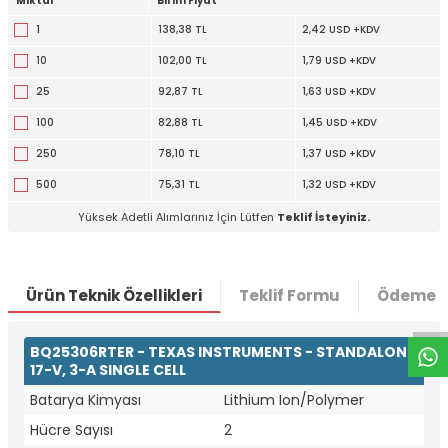
Miktar
Birim Fiyat
1
138,38 TL
2,42 USD +KDV
10
102,00 TL
1,79 USD +KDV
25
92,87 TL
1,63 USD +KDV
100
82,88 TL
1,45 USD +KDV
250
78,10 TL
1,37 USD +KDV
500
75,31 TL
1,32 USD +KDV
Yüksek Adetli Alımlarınız İçin Lütfen
Teklif İsteyiniz.
W
h
t
a
p
p
D
e
s
e
H
a
t
t
Ürün Teknik Özellikleri
Teklif Formu
Ödeme S
BQ25306RTER - TEXAS INSTRUMENTS - STANDALONE
17-V, 3-A SINGLE CELL
Batarya Kimyası
Lithium Ion/Polymer
Hücre Sayısı
2