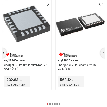
BQ25601RTWR
BQ25820RRVR
Charger IC Lithium Ion/Polymer 24-
Charger IC Multi-Chemistry 36-
WQFN (4x4)
VQFN (5x6)
232,63
563,12
TL
TL
4,08 USD +KDV
9,86 USD +KDV