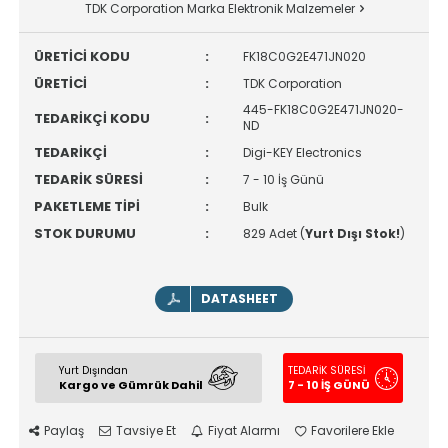
TDK Corporation Marka Elektronik Malzemeler
ÜRETİCİ KODU
:
FK18C0G2E471JN020
ÜRETİCİ
:
TDK Corporation
445-FK18C0G2E471JN020-
TEDARİKÇİ KODU
:
ND
TEDARİKÇİ
:
Digi-KEY Electronics
TEDARİK SÜRESİ
:
7 - 10 İş Günü
PAKETLEME TİPİ
:
Bulk
STOK DURUMU
:
829 Adet (
Yurt Dışı Stok!
)
DATASHEET
Yurt Dışından
TEDARİK SÜRESİ
Kargo ve Gümrük Dahil
7 - 10 İŞ GÜNÜ
Paylaş
Tavsiye Et
Fiyat Alarmı
Favorilere Ekle