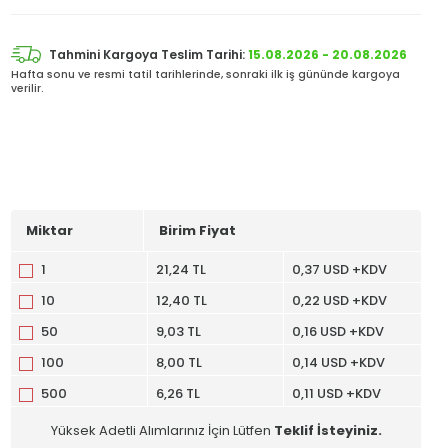
Tahmini Kargoya Teslim Tarihi:
15.08.2026 - 20.08.2026
Hafta sonu ve resmi tatil tarihlerinde, sonraki ilk iş gününde kargoya
verilir.
Miktar
Birim Fiyat
1
21,24 TL
0,37 USD +KDV
10
12,40 TL
0,22 USD +KDV
50
9,03 TL
0,16 USD +KDV
100
8,00 TL
0,14 USD +KDV
500
6,26 TL
0,11 USD +KDV
Yüksek Adetli Alımlarınız İçin Lütfen
Teklif İsteyiniz.