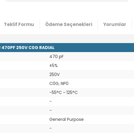
Teklif Formu
Ödeme Seçenekleri
Yorumlar
 470PF 250V C0G RADIAL
470 pF
±5%
250V
C0G, NP0
-55°C ~ 125°C
-
-
General Purpose
-