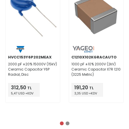
HVCC153Y6P202MEAX
C1210X102KGRACAUTO
2000 pF ±20% 15000V (15kV)
1000 pF ±10% 2000V (2kV)
Ceramic Capacitor Y6P
Ceramic Capacitor X7R 1210
Radial, Disc
(3225 Metric)
312,50
191,20
TL
TL
5,47 USD +KDV
3,35 USD +KDV