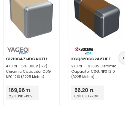
C1210C471JDGACTU
KGQ32DCG2A271FT
470 pF ±5% 1000V (1kV)
270 pF ±1% 100V Ceramic
Ceramic Capacitor C0G,
Capacitor C0G, NP0 1210
NP0 1210 (3225 Metric)
(3225 Metric)
169,96
56,20
TL
TL
2,98 USD +KDV
0,98 USD +KDV