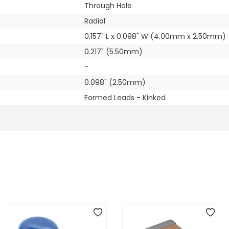
Through Hole
Radial
0.157" L x 0.098" W (4.00mm x 2.50mm)
0.217" (5.50mm)
-
0.098" (2.50mm)
Formed Leads - Kinked