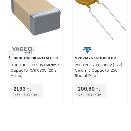
C0805C683K5RECAUTO
S202M75Z5UU83L0R
0.068 µF ±10% 50V Ceramic
2000 pF ±20% 6000V (6kV)
Capacitor X7R 0805 (2012
Ceramic Capacitor Z5U
Metric)
Radial, Disc
21,93
200,80
TL
TL
0,38 USD +KDV
3,52 USD +KDV