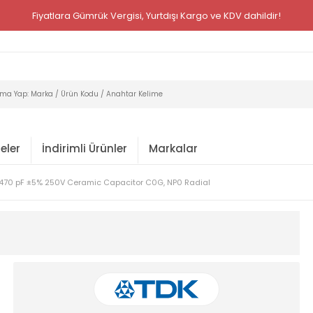
Fiyatlara Gümrük Vergisi, Yurtdışı Kargo ve KDV dahildir!
eler
İndirimli Ürünler
Markalar
470 pF ±5% 250V Ceramic Capacitor C0G, NP0 Radial