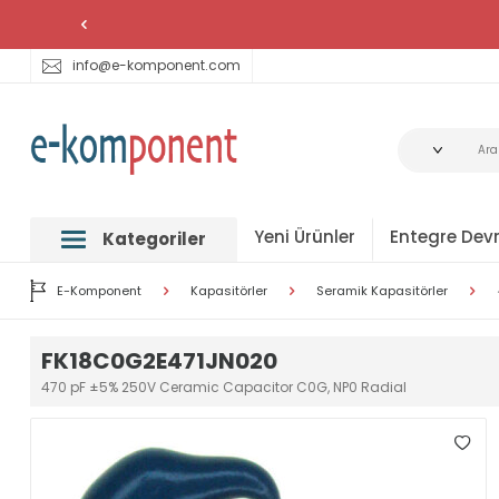
info@e-komponent.com
Yeni Ürünler
Entegre Devr
Kategoriler
E-Komponent
Kapasitörler
Seramik Kapasitörler
FK18C0G2E471JN020
470 pF ±5% 250V Ceramic Capacitor C0G, NP0 Radial