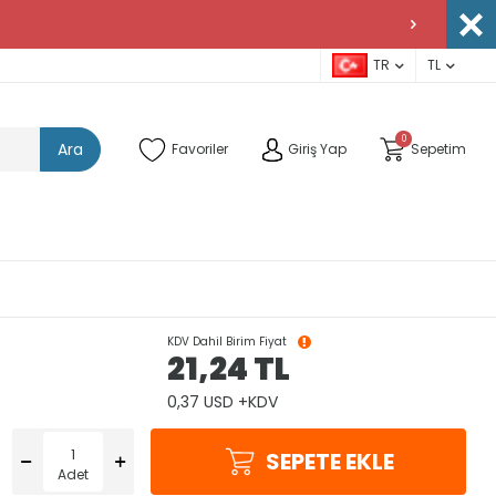
TR
TL
0
Ara
Favoriler
Giriş Yap
Sepetim
KDV Dahil Birim Fiyat
21,24
TL
0,37 USD +KDV
SEPETE EKLE
Adet