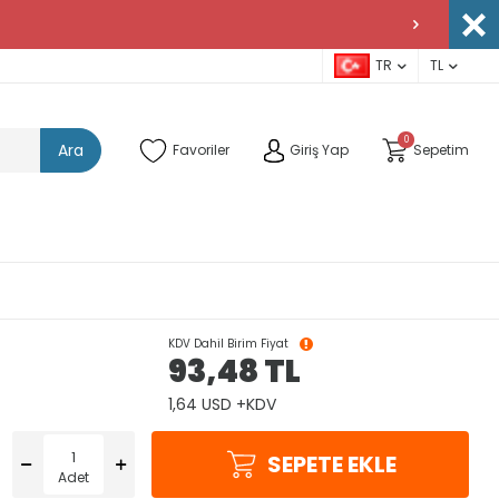
TR
TL
0
Ara
Favoriler
Giriş Yap
Sepetim
KDV Dahil Birim Fiyat
93,48
TL
1,64 USD +KDV
SEPETE EKLE
Adet