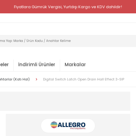
Amerika'dan Düzenli Olarak Günlük Yükleme Yapıyoruz.
eler
İndirimli Ürünler
Markalar
htarlar (Katı Hal)
Digital Switch Latch Open Drain Hall Effect 3-SIP