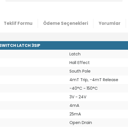
Teklif Formu
Ödeme Seçenekleri
Yorumlar
SWITCH LATCH 3SIP
Latch
Hall Effect
South Pole
4mT Trip, -4mT Release
-40°C ~ 150°C
3V ~ 24V
4mA
25mA
Open Drain