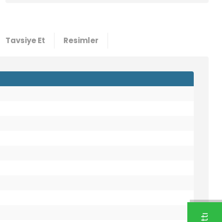
8000
53,45 TL
0,94 USD +KDV
Tavsiye Et
Resimler