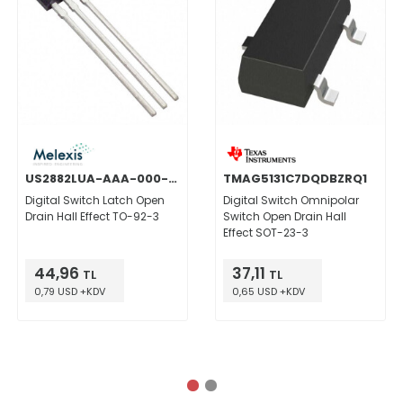
US2882LUA-AAA-000-BU
TMAG5131C7DQDBZRQ1
Digital Switch Latch Open
Digital Switch Omnipolar
Drain Hall Effect TO-92-3
Switch Open Drain Hall
Effect SOT-23-3
44,96
37,11
TL
TL
0,79 USD +KDV
0,65 USD +KDV