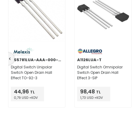
US5781LUA-AAA-000-BU
A1126LUA-T
Digital Switch Unipolar
Digital Switch Omnipolar
Switch Open Drain Hall
Switch Open Drain Hall
Effect TO-92-3
Effect 3-SIP
44,96
98,48
TL
TL
0,79 USD +KDV
1,73 USD +KDV