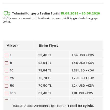
Tahmini Kargoya Teslim Tarihi:
15.08.2026 - 20.08.2026
Hafta sonu ve resmi tatil tarihlerinde, sonraki ilk iş gününde kargoya
verilir.
Miktar
Birim Fiyat
1
93,48 TL
1,64 USD +KDV
5
82,64 TL
1,45 USD +KDV
10
78,64 TL
1,38 USD +KDV
25
73,79 TL
1,29 USD +KDV
50
70,50 TL
1,24 USD +KDV
100
67,48 TL
1,18 USD +KDV
500
61,42 TL
1,08 USD +KDV
Yüksek Adetli Alımlarınız İçin Lütfen
Teklif İsteyiniz.
4000
55,19 TL
0,97 USD +KDV