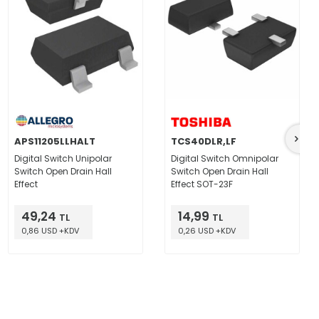
APS11205LLHALT
TCS40DLR,LF
Digital Switch Unipolar
Digital Switch Omnipolar
Switch Open Drain Hall
Switch Open Drain Hall
Effect
Effect SOT-23F
49,24
14,99
TL
TL
0,86 USD +KDV
0,26 USD +KDV