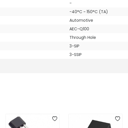
-
-40°C ~ 150°C (TA)
Automotive
AEC-Q100
Through Hole
3-SIP
3-SSIP