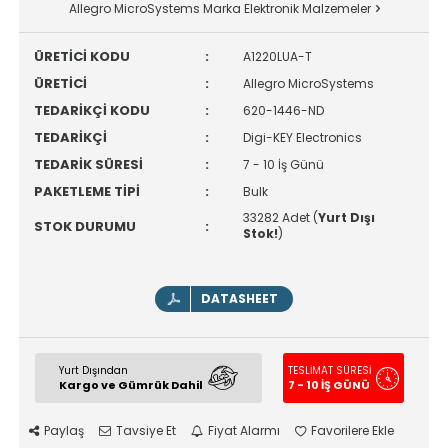
Allegro MicroSystems Marka Elektronik Malzemeler
ÜRETİCİ KODU
:
A1220LUA-T
ÜRETİCİ
:
Allegro MicroSystems
TEDARİKÇİ KODU
:
620-1446-ND
TEDARİKÇİ
:
Digi-KEY Electronics
TEDARİK SÜRESİ
:
7 - 10 İş Günü
PAKETLEME TİPİ
:
Bulk
33282 Adet (
Yurt Dışı
STOK DURUMU
:
Stok!
)
DATASHEET
Yurt Dışından
TESLİMAT SÜRESİ
Kargo ve Gümrük Dahil
7 - 10 İŞ GÜNÜ
Paylaş
Tavsiye Et
Fiyat Alarmı
Favorilere Ekle