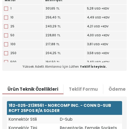
Miktar
Birim Fiyat
1
301,65 TL
5,28 USD +KDV
10
256,40 TL
4,49 USD +KDV
25
240,29 TL
4,21 USD +KDV
50
228,80 TL
4,00 USD +KDV
100
217,88 TL
3,81 USD +KDV
250
204,25 TL
3,58 USD +KDV
500
194,50 TL
3,40 USD +KDV
Yüksek Adetli Alımlarınız İçin Lütfen
Teklif İsteyiniz.
1000
185,21 TL
3,24 USD +KDV
2500
173,63 TL
3,04 USD +KDV
Ürün Teknik Özellikleri
Teklif Formu
Ödeme S
182-025-213R561 - NORCOMP INC. - CONN D-SUB
W
h
t
a
p
p
D
e
s
e
H
a
t
t
RCPT 25POS R/A SOLDER
Konnektör Stili
D-Sub
Konnektör Tipi
Receptacle, Female Sockets