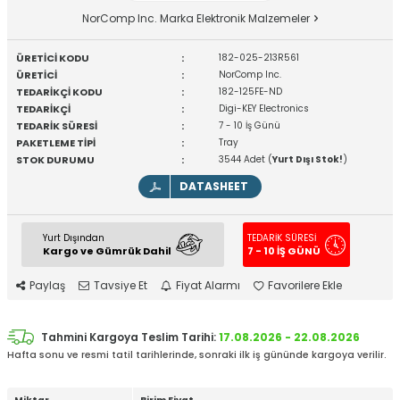
NorComp Inc. Marka Elektronik Malzemeler
ÜRETİCİ KODU
:
182-025-213R561
ÜRETİCİ
:
NorComp Inc.
TEDARİKÇİ KODU
:
182-125FE-ND
TEDARİKÇİ
:
Digi-KEY Electronics
TEDARİK SÜRESİ
:
7 - 10 İş Günü
PAKETLEME TİPİ
:
Tray
STOK DURUMU
:
3544 Adet (
Yurt Dışı Stok!
)
DATASHEET
Yurt Dışından
TEDARİK SÜRESİ
Kargo ve Gümrük Dahil
7 - 10 İŞ GÜNÜ
Paylaş
Tavsiye Et
Fiyat Alarmı
Favorilere Ekle
Tahmini Kargoya Teslim Tarihi:
17.08.2026 - 22.08.2026
Hafta sonu ve resmi tatil tarihlerinde, sonraki ilk iş gününde kargoya verilir.