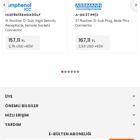
ICD15S13E4GX00LF
A-DS 37 PP/Z
15 Position D-Sub, High Density
37 Position D-Sub Plug, Male Pins
Receptacle, Female Sockets
Connector
Connector
157,11
167,11
TL
TL
2,75 USD +KDV
2,93 USD +KDV
ÜYE
ÖNEMLI BILGILER
HIZLI ERIŞIM
YARDIM
E-BÜLTEN ABONELIĞI