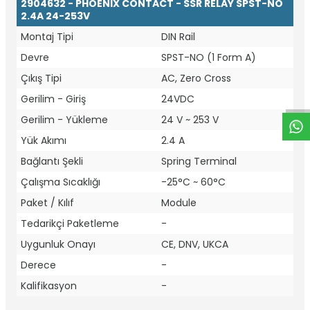
2904632 - PHOENIX CONTACT - SSR RELAY SPST-NO
2.4A 24-253V
Montaj Tipi
DIN Rail
W
h
t
a
p
p
D
e
s
e
H
a
t
t
Devre
SPST-NO (1 Form A)
Çıkış Tipi
AC, Zero Cross
Gerilim - Giriş
24VDC
Gerilim - Yükleme
24 V ~ 253 V
Yük Akımı
2.4 A
Bağlantı Şekli
Spring Terminal
Çalışma Sıcaklığı
-25°C ~ 60°C
Paket / Kılıf
Module
Tedarikçi Paketleme
-
Uygunluk Onayı
CE, DNV, UKCA
Derece
-
Kalifikasyon
-