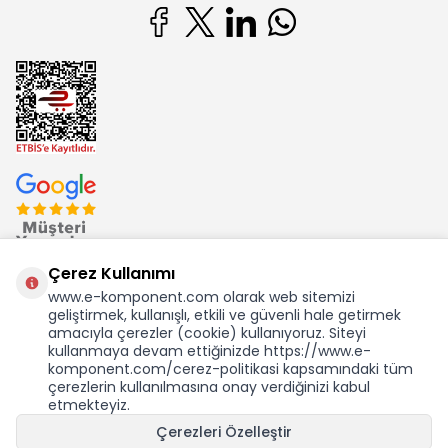
Çerez Kullanımı
www.e-komponent.com olarak web sitemizi
geliştirmek, kullanışlı, etkili ve güvenli hale getirmek
Ekom Elk. Elektronik San. ve Tic. A.Ş.'nin Tescilli Bir Markasıdır
amacıyla çerezler (cookie) kullanıyoruz. Siteyi
kullanmaya devam ettiğinizde https://www.e-
komponent.com/cerez-politikasi kapsamındaki tüm
KDV Dahil Birim Fiyat
çerezlerin kullanılmasına onay verdiğinizi kabul
2.408,38
TL
etmekteyiz.
42,16 USD +KDV
Çerezleri Özelleştir