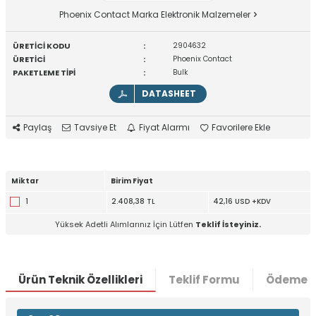
Phoenix Contact Marka Elektronik Malzemeler
ÜRETİCİ KODU
:
2904632
ÜRETİCİ
:
Phoenix Contact
PAKETLEME TİPİ
:
Bulk
DATASHEET
Paylaş
Tavsiye Et
Fiyat Alarmı
Favorilere Ekle
Miktar
Birim Fiyat
1
2.408,38 TL
42,16 USD +KDV
Yüksek Adetli Alımlarınız İçin Lütfen
Teklif İsteyiniz.
Ürün Teknik Özellikleri
Teklif Formu
Ödeme S