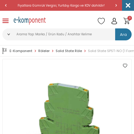
Fiyatlara Gümrük Vergisi, Yurtdışı Kargo ve KDV dahildir!
Amerika'dan 
0
Ara
E-Komponent
Röleler
Solid State Röle
Solid State SPST-NO (1 For