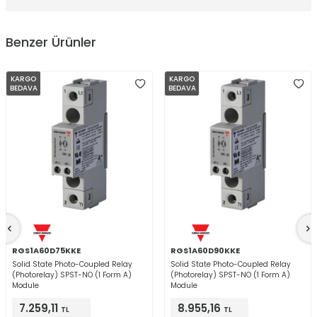
Benzer Ürünler
KARGO
KARGO
BEDAVA
BEDAVA
RGS1A60D75KKE
RGS1A60D90KKE
Solid State Photo-Coupled Relay
Solid State Photo-Coupled Relay
(Photorelay) SPST-NO (1 Form A)
(Photorelay) SPST-NO (1 Form A)
Module
Module
7.259,11
8.955,16
TL
TL