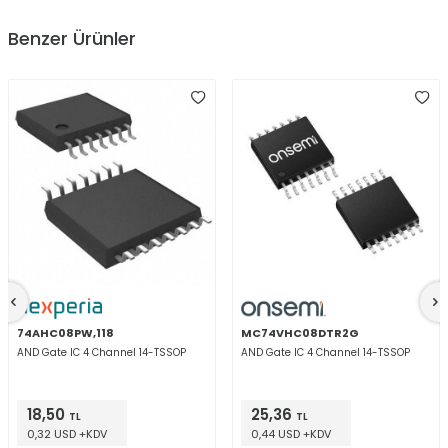
Benzer Ürünler
74AHC08PW,118
MC74VHC08DTR2G
AND Gate IC 4 Channel 14-TSSOP
AND Gate IC 4 Channel 14-TSSOP
18,50
25,36
TL
TL
0,32 USD +KDV
0,44 USD +KDV