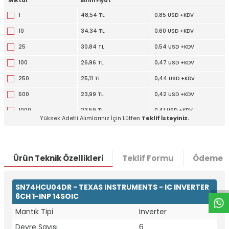
Miktar
Birim Fiyat
1
48,54 TL
0,85 USD +KDV
10
34,34 TL
0,60 USD +KDV
25
30,84 TL
0,54 USD +KDV
100
26,96 TL
0,47 USD +KDV
250
25,11 TL
0,44 USD +KDV
500
23,99 TL
0,42 USD +KDV
1000
23,59 TL
0,41 USD +KDV
Yüksek Adetli Alımlarınız İçin Lütfen
Teklif İsteyiniz.
W
h
t
a
p
p
D
e
s
e
H
a
t
t
Ürün Teknik Özellikleri
Teklif Formu
Ödeme S
SN74HCU04DR - TEXAS INSTRUMENTS - IC INVERTER
6CH 1-INP 14SOIC
Mantık Tipi
Inverter
Devre Sayısı
6