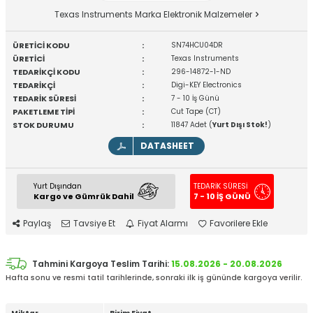
Texas Instruments Marka Elektronik Malzemeler
ÜRETİCİ KODU
:
SN74HCU04DR
ÜRETİCİ
:
Texas Instruments
TEDARİKÇİ KODU
:
296-14872-1-ND
TEDARİKÇİ
:
Digi-KEY Electronics
TEDARİK SÜRESİ
:
7 - 10 İş Günü
PAKETLEME TİPİ
:
Cut Tape (CT)
STOK DURUMU
:
11847 Adet (
Yurt Dışı Stok!
)
DATASHEET
Yurt Dışından
TEDARİK SÜRESİ
Kargo ve Gümrük Dahil
7 - 10 İŞ GÜNÜ
Paylaş
Tavsiye Et
Fiyat Alarmı
Favorilere Ekle
Tahmini Kargoya Teslim Tarihi:
15.08.2026 - 20.08.2026
Hafta sonu ve resmi tatil tarihlerinde, sonraki ilk iş gününde kargoya verilir.