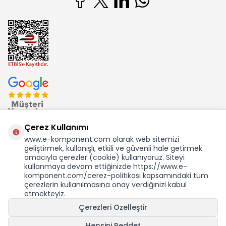
Çerez Kullanımı
www.e-komponent.com olarak web sitemizi
geliştirmek, kullanışlı, etkili ve güvenli hale getirmek
Ekom Elk. Elektronik San. ve Tic. A.Ş.'nin Tescilli Bir Markasıdır
amacıyla çerezler (cookie) kullanıyoruz. Siteyi
kullanmaya devam ettiğinizde https://www.e-
komponent.com/cerez-politikasi kapsamındaki tüm
çerezlerin kullanılmasına onay verdiğinizi kabul
etmekteyiz.
KDV Dahil Birim Fiyat
Çerezleri Özelleştir
48,54
TL
0,85 USD +KDV
Hepsini Reddet