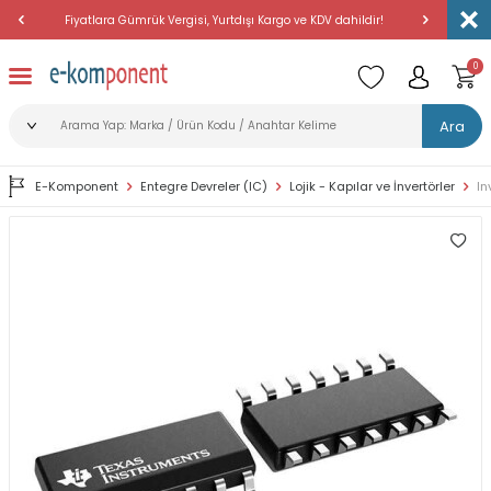
Fiyatlara Gümrük Vergisi, Yurtdışı Kargo ve KDV dahildir!
Amerika'dan 
0
Ara
E-Komponent
Entegre Devreler (IC)
Lojik - Kapılar ve İnvertörler
In