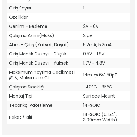
Giriş Sayısı
1
Özellikler
-
Gerilim - Besleme
2V ~ 6V
Çalışma Akımı(Maks)
2 µA
Akım - Çıkış (Yüksek, Düşük)
5.2mA, 5.2mA
Giriş Mantık Düzeyi - Düşük
0.5V ~ 1.8V
Giriş Mantık Düzeyi - Yüksek
1.7V ~ 4.8V
Maksimum Yayılma Gecikmesi
14ns @ 6V, 50pF
@ V, Maksimum CL
Çalışma Sıcaklığı
-40°C ~ 85°C
Montaj Tipi
Surface Mount
Tedarikçi Paketleme
14-SOIC
14-SOIC (0.154",
Paket / Kılıf
3.90mm Width)