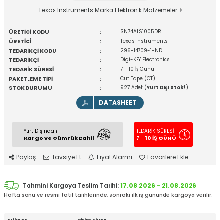
Texas Instruments Marka Elektronik Malzemeler
ÜRETİCİ KODU
:
SN74ALS1005DR
ÜRETİCİ
:
Texas Instruments
TEDARİKÇİ KODU
:
296-14709-1-ND
TEDARİKÇİ
:
Digi-KEY Electronics
TEDARİK SÜRESİ
:
7 - 10 İş Günü
PAKETLEME TİPİ
:
Cut Tape (CT)
STOK DURUMU
:
927 Adet (
Yurt Dışı Stok!
)
DATASHEET
Yurt Dışından
TEDARİK SÜRESİ
Kargo ve Gümrük Dahil
7 - 10 İŞ GÜNÜ
Paylaş
Tavsiye Et
Fiyat Alarmı
Favorilere Ekle
Tahmini Kargoya Teslim Tarihi:
17.08.2026 - 21.08.2026
Hafta sonu ve resmi tatil tarihlerinde, sonraki ilk iş gününde kargoya verilir.