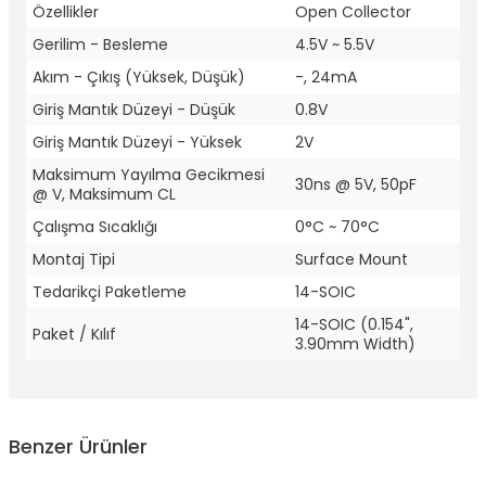
Özellikler
Open Collector
Gerilim - Besleme
4.5V ~ 5.5V
Akım - Çıkış (Yüksek, Düşük)
-, 24mA
Giriş Mantık Düzeyi - Düşük
0.8V
Giriş Mantık Düzeyi - Yüksek
2V
Maksimum Yayılma Gecikmesi
30ns @ 5V, 50pF
@ V, Maksimum CL
Çalışma Sıcaklığı
0°C ~ 70°C
Montaj Tipi
Surface Mount
Tedarikçi Paketleme
14-SOIC
14-SOIC (0.154",
Paket / Kılıf
3.90mm Width)
Benzer Ürünler