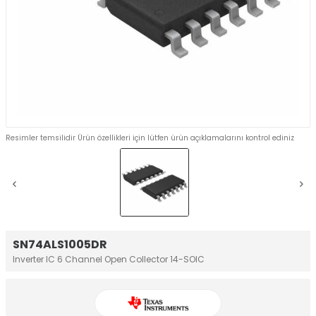
Resimler temsilidir Ürün özellikleri için lütfen ürün açıklamalarını kontrol ediniz
SN74ALS1005DR
Inverter IC 6 Channel Open Collector 14-SOIC