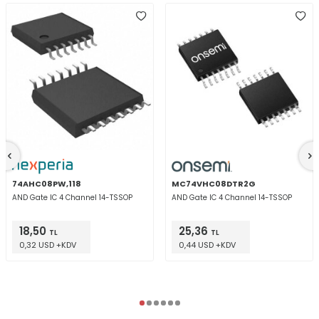
74AHC08PW,118
MC74VHC08DTR2G
AND Gate IC 4 Channel 14-TSSOP
AND Gate IC 4 Channel 14-TSSOP
18,50
25,36
TL
TL
0,32 USD +KDV
0,44 USD +KDV