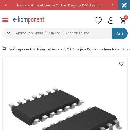
Fiyatlara Gümrük Vergisi, Yurtdışı Kargo ve KDV dahildir!
Amerika'dan 
0
Ara
E-Komponent
Entegre Devreler (IC)
Lojik - Kapılar ve İnvertörler
In