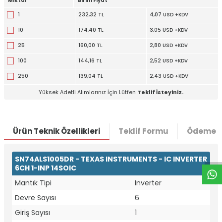
Miktar
Birim Fiyat
1
232,32 TL
4,07 USD +KDV
10
174,40 TL
3,05 USD +KDV
25
160,00 TL
2,80 USD +KDV
100
144,16 TL
2,52 USD +KDV
250
139,04 TL
2,43 USD +KDV
Yüksek Adetli Alımlarınız İçin Lütfen
Teklif İsteyiniz.
W
h
t
a
p
p
D
e
s
e
H
a
t
t
Ürün Teknik Özellikleri
Teklif Formu
Ödeme S
SN74ALS1005DR - TEXAS INSTRUMENTS - IC INVERTER
6CH 1-INP 14SOIC
Mantık Tipi
Inverter
Devre Sayısı
6
Giriş Sayısı
1