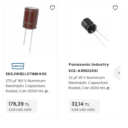
Panasonic Industry
ECE-A1EN220XI
EKXJ161ELL271MK40S
22 µF 25 V Aluminum
270 µF 160 V Aluminum
Electrolytic Capacitors
Electrolytic Capacitors
Radial, Can 2000 Hrs @
Radial, Can 12000 Hrs @
85°C
105°C
176,39
32,14
TL
TL
3,09 USD +KDV
0,56 USD +KDV