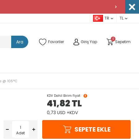
TR
TL
0
Ara
Favoriler
Giriş Yap
Sepetim
rs @ 105°C
KDV Dahil Birim Fiyat
41,82
TL
0,73 USD +KDV
SEPETE EKLE
Adet