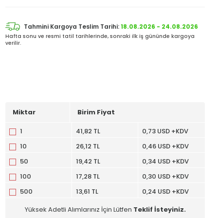
Tahmini Kargoya Teslim Tarihi:
18.08.2026 - 24.08.2026
Hafta sonu ve resmi tatil tarihlerinde, sonraki ilk iş gününde kargoya
verilir.
Miktar
Birim Fiyat
1
41,82 TL
0,73 USD +KDV
10
26,12 TL
0,46 USD +KDV
50
19,42 TL
0,34 USD +KDV
100
17,28 TL
0,30 USD +KDV
500
13,61 TL
0,24 USD +KDV
Yüksek Adetli Alımlarınız İçin Lütfen
Teklif İsteyiniz.