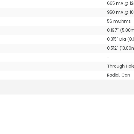
665 mA @ 12
950 mA @ 10
56 mOhms
0.197" (5.0
0.315" Dia (
0.512" (13.0
-
Through Hol
Radial, Can