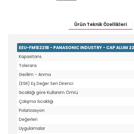
Ürün Teknik Özellikleri
EEU-FM1E221B - PANASONIC INDUSTRY - CAP ALUM 22
Kapasitans
Tolerans
Gerilim - Anma
(ESR) Eş Değer Seri Direnci
Sıcaklığı göre Kullanım Ömrü
Çalışma Sıcaklığı
Polarizasyon
Değerleri
Uygulamalar