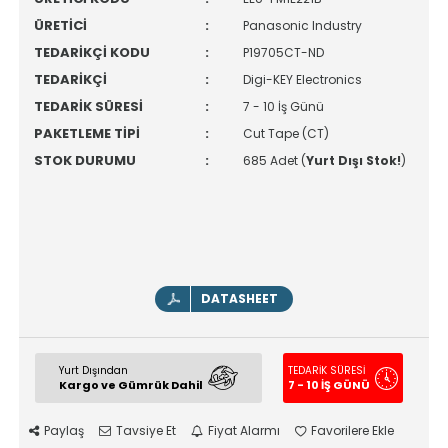
ÜRETİCİ
:
Panasonic Industry
TEDARİKÇİ KODU
:
P19705CT-ND
TEDARİKÇİ
:
Digi-KEY Electronics
TEDARİK SÜRESİ
:
7 - 10 İş Günü
PAKETLEME TİPİ
:
Cut Tape (CT)
STOK DURUMU
:
685 Adet (
Yurt Dışı Stok!
)
DATASHEET
Yurt Dışından
TEDARİK SÜRESİ
Kargo ve Gümrük Dahil
7 - 10 İŞ GÜNÜ
Paylaş
Tavsiye Et
Fiyat Alarmı
Favorilere Ekle