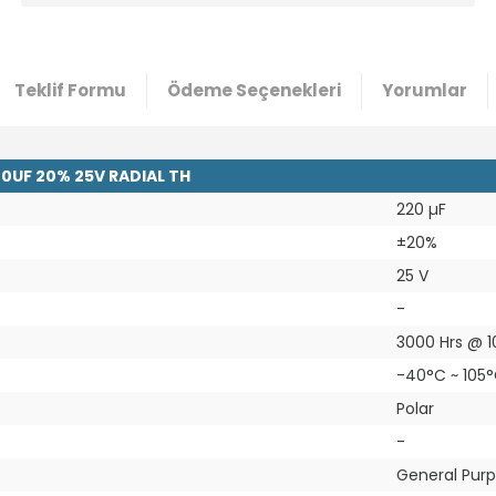
Teklif Formu
Ödeme Seçenekleri
Yorumlar
0UF 20% 25V RADIAL TH
220 µF
±20%
25 V
-
3000 Hrs @ 
-40°C ~ 105
Polar
-
General Pur