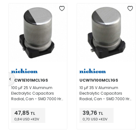
UCW1E101MCL1GS
UCW1V100MCL1GS
100 µF 25 V Aluminum
10 µF 35 V Aluminum
Electrolytic Capacitors
Electrolytic Capacitors
Radial, Can - SMD 7000 Hrs
Radial, Can - SMD 7000 Hrs
@ 105°C
@ 105°C
47,85
39,76
TL
TL
0,84 USD +KDV
0,70 USD +KDV