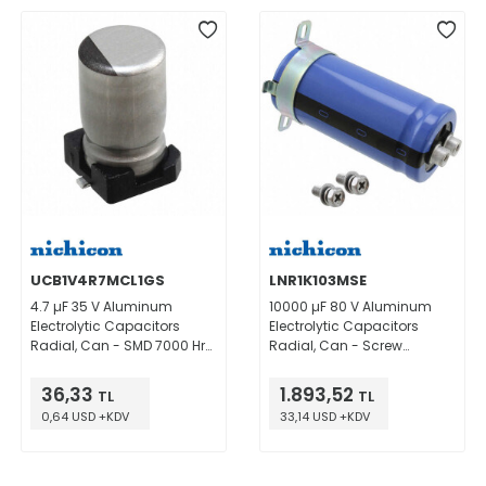
UCB1V4R7MCL1GS
LNR1K103MSE
4.7 µF 35 V Aluminum
10000 µF 80 V Aluminum
Electrolytic Capacitors
Electrolytic Capacitors
Radial, Can - SMD 7000 Hrs
Radial, Can - Screw
@ 105°C
Terminals 5000 Hrs @ 85°C
36,33
1.893,52
TL
TL
0,64 USD +KDV
33,14 USD +KDV