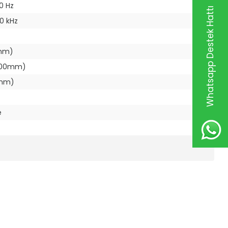
0 Hz
Whatsapp Destek Hattı
0 kHz
0mm)
8.00mm)
0mm)
e