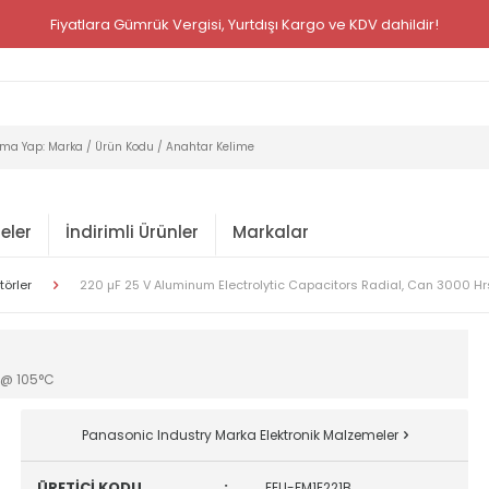
Fiyatlara Gümrük Vergisi, Yurtdışı Kargo ve KDV dahildir!
eler
İndirimli Ürünler
Markalar
törler
220 µF 25 V Aluminum Electrolytic Capacitors Radial, Can 3000 H
 @ 105°C
Panasonic Industry Marka Elektronik Malzemeler
ÜRETİCİ KODU
:
EEU-FM1E221B