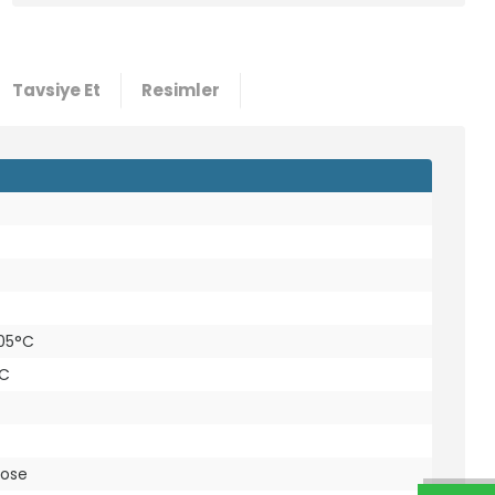
Tavsiye Et
Resimler
105°C
°C
pose