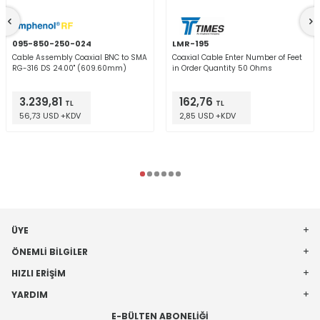
095-850-250-024
LMR-195
Cable Assembly Coaxial BNC to SMA
Coaxial Cable Enter Number of Feet
RG-316 DS 24.00" (609.60mm)
in Order Quantity 50 Ohms
3.239,81
162,76
TL
TL
56,73 USD +KDV
2,85 USD +KDV
ÜYE
ÖNEMLI BILGILER
HIZLI ERIŞIM
YARDIM
E-BÜLTEN ABONELIĞI