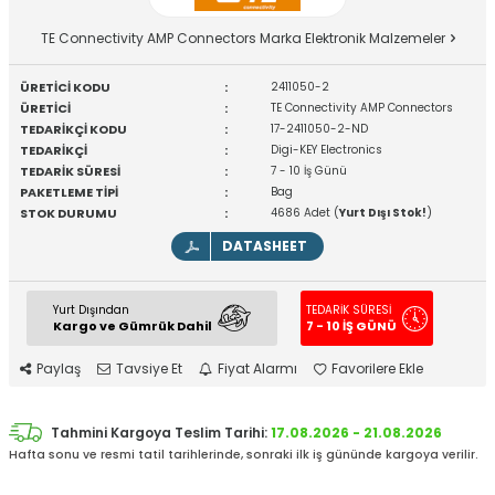
TE Connectivity AMP Connectors Marka Elektronik Malzemeler
ÜRETİCİ KODU
:
2411050-2
ÜRETİCİ
:
TE Connectivity AMP Connectors
TEDARİKÇİ KODU
:
17-2411050-2-ND
TEDARİKÇİ
:
Digi-KEY Electronics
TEDARİK SÜRESİ
:
7 - 10 İş Günü
PAKETLEME TİPİ
:
Bag
STOK DURUMU
:
4686 Adet (
Yurt Dışı Stok!
)
DATASHEET
Yurt Dışından
TEDARİK SÜRESİ
Kargo ve Gümrük Dahil
7 - 10 İŞ GÜNÜ
Paylaş
Tavsiye Et
Fiyat Alarmı
Favorilere Ekle
Tahmini Kargoya Teslim Tarihi:
17.08.2026 - 21.08.2026
Hafta sonu ve resmi tatil tarihlerinde, sonraki ilk iş gününde kargoya verilir.