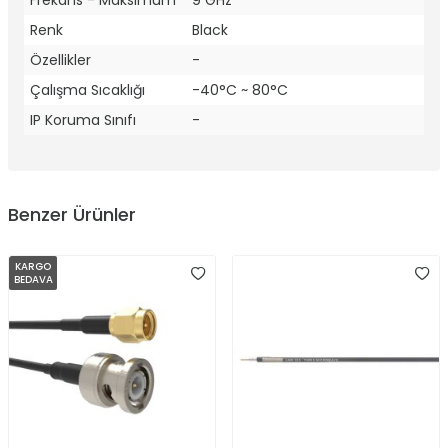
Frekans - Maksimum
9 GHz
Renk
Black
Özellikler
-
Çalışma Sıcaklığı
-40°C ~ 80°C
IP Koruma Sınıfı
-
Benzer Ürünler
KARGO
BEDAVA